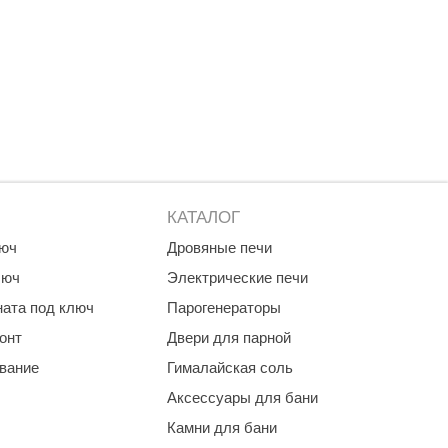
Morelli
Делсот
SAUNABOARD
Keya Sauna
Nikkarien
КАТАЛОГ
люч
Дровяные печи
люч
Электрические печи
ната под ключ
Парогенераторы
онт
Двери для парной
ование
Гималайская соль
Аксессуары для бани
Камни для бани