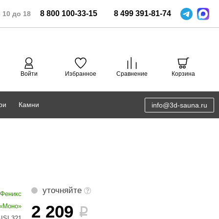
8
800
100-33-15
8
499
391-81-74
 10 до 18
Войти
Избранное
Сравнение
Корзина
ри
Камни
info@3d-sauna.ru
DoorWood
Соляная комната
Eos
3D проектирование
Anypool
PRO METALL
уточняйте
Феникс
Руспанель
2 209
 «Моно»
i
ISI 321