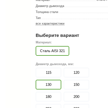
Сталь-Мастер
Диаметр дымохода
Банные штучки
Толщина стали
Тип
CeruttiSpa
все характеристики
Suokka
Выберите вариант
ика
Русский дух
Материал:
Карельские легенды
Сталь AISI 321
Cariitti
Rento
Диаметр дымохода, мм:
LUX ELEMENTS
115
120
LANG’s
130
150
Rohol
ods
KOY
180
200
h
Baldus