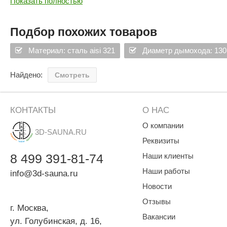
Показать полностью
Размеры (мм) по длине - 500
SPA & WELLNESS
Этна
SNOOKER
Для дома и дачи
Tikkurila
Elcon
Подбор похожих товаров
TABA
MAGNUM
Акции и скидки
Материал: сталь aisi 321
Диаметр дымохода: 130
Termomuros
Covali
Найдено:
Смотреть
Finn icon
Размахайка
КОНТАКТЫ
О НАС
О компании
3D-SAUNA.RU
Реквизиты
8
499
391-81-74
Наши клиенты
Наши работы
info@3d-sauna.ru
Новости
Отзывы
г. Москва
,
Вакансии
ул. Голубинская, д. 16,