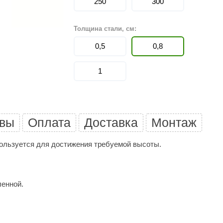
250
300
Политех
Теплодар
Толщина стали, см:
НКЗ
0,5
0,8
Ермак-Термо
1
Добросталь
епла
Торнадо
Аэровита
вы
Оплата
Доставка
Монтаж
Костёр
ользуется для достижения требуемой высоты.
Сабантуй
Феникс
ЭкспертСаун
ленной.
DR. KERN
KOLO