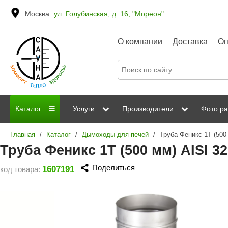
Москва
ул. Голубинская, д. 16, "Мореон"
О компании
Доставка
Оп
Каталог
Услуги
Производители
Фото ра
Главная
/
Каталог
/
Дымоходы для печей
/
Дровяные печи
Паромакс
Steamtec
Сауны
Отделка 
Труба Феникс 1Т (500 мм) AISI 32
Электрические печи
Grandis
Born
ИК сауны
Стеклян
Поделиться
1607191
код товара:
Kastor
Sawo
Парогенераторы
Невотон
Kaledo
Пульты управления
Steam and Water
Эверест
Камни для печей