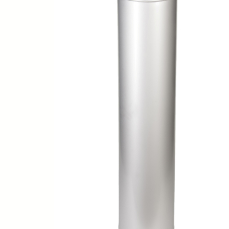
SPA-Технология
Lacoform
Иди в Баню
Composit
Двери для сауны
Spitzner
Baneum
Аксессуары
Mondex
ASTON
Ароматерапия
Black Banya
Баня Орган
Комплектующие и запчасти
MORZH
IDABIO
TechHolland
Helo
Гималайская соль
IKI
Tulikivi
Аудио/Акустика
Blumenberg
WDT
Освещение
HygroMatik
Schiedel
Kusaterm
Craft
Дерево для бани
Klover
Maestro Wo
Плитка из камня
KERKES
ProConHealt