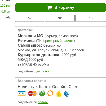
АРТА
130 мм
В корзину
212F
0,8 см
Труба
Sangens
Fischer
Доставка:
RAINZ
Москва и МО
(курьер, самовывоз)
Регионы
(ТК,
примерный расчет
)
PolarSpa
Самовывоз:
бесплатно
Москва, ул. Голубинская, д. 16, "Мореон"
Bentwood
Курьерская доставка:
1000 руб
Tylo
МКАД 1000 руб
за МКАД 45 руб/км
Wedi
подробнее о
доставке
Fasel
Варианты оплаты:
Sentiotec
Наличные, Карта, Онлайн, Счет
Ec Light
Kvimol
подробнее об
оплате