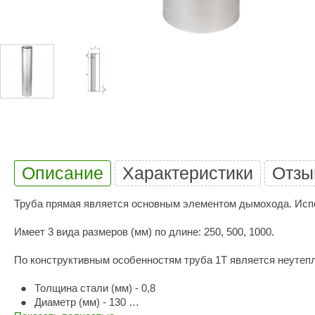
Купели для бани
Duramax
SLP
Дымоходы для печей
Karina
TMF
Инжкомцентр
3D SAUNA
Мебель для бани
Вулкан
Гефест
Душевые и паровые
Бренеран
Grill’D
Облицовки для печей
Царь-печи
Эволюция т
Теплый камень
Россия
Готовые сауны
Описание
Характеристики
Отзы
ПАР-ecology
СОМ
ИК сауны
Труба прямая является основным элементом дымохода. Исп
EcoLife
Woodson
Фитобочки
Teplofom
JLT
Имеет 3 вида размеров (мм) по длине: 250, 500, 1000.
Материалы для сауны
Mobiba
Talc
По конструктивным особенностям труба 1Т является неутеп
Hukka Design
Licht 2000
Материалы для хамама
Толщина стали (мм) - 0,8
Диаметр (мм) - 130
PEKO
R-Snow