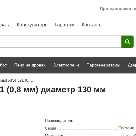
Приём звонков с
лата
Калькуляторы
Гарантия
Контакты
бот
Печи на дровах
Электропечи
Парогенераторы
Две
Труба Феникс 1Т (500 мм) AISI 321 (0,8 мм) диаметр 130 мм
Harvia
парной
Турецкая баня
1 (0,8 мм) диаметр 130 мм
HENKI
ный фасад
Сервис
Сила Алтая
Karhu
Производитель
A-Panel
Система
Серия
Сталь A
Материал