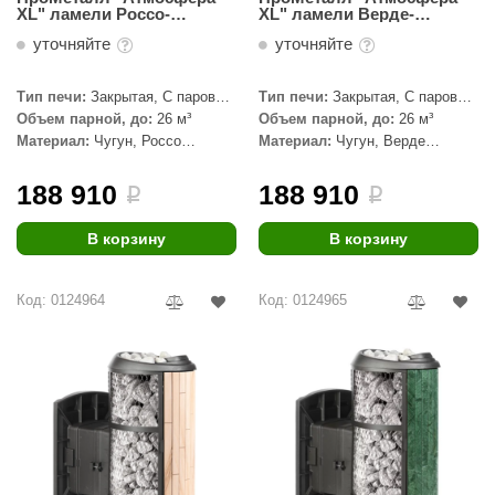
ХL" ламели Россо-
ХL" ламели Верде-
Леванто, наборный
Гватемала, наборный
уточняйте
уточняйте
Тип печи:
Закрытая, С паровой
Тип печи:
Закрытая, С паровой
пушкой
пушкой
Объем парной, до:
26 м³
Объем парной, до:
26 м³
Материал:
Чугун, Россо
Материал:
Чугун, Верде
Леванто
Гватемала
188 910
188 910
i
i
В корзину
В корзину
Код: 0124964
Код: 0124965