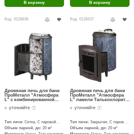
В корзину
В корзину
Код: 0126636
Код: 0126637
Дровяная печь для бани
Дровяная печь для бани
ПроМеталл "Атмосфера
ПроМеталл "Атмосфера
L" с комбинированной
L" ламели Талькохлорит,
облицовкой
наборные
уточняйте
уточняйте
Талькохлорит, наборный
Тип печи:
Сетка, С паровой
Тип печи:
Закрытая, С паровой
пушкой, Закрытая
пушкой
Объем парной, до:
20 м³
Объем парной, до:
20 м³
Материал:
Чугун, Талькохлорит
Материал:
Чугун, Талькохлорит