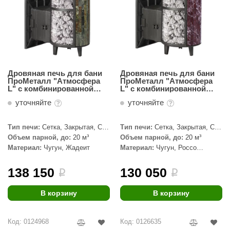
Дровяная печь для бани
Дровяная печь для бани
ПроМеталл "Атмосфера
ПроМеталл "Атмосфера
L" с комбинированной
L" с комбинированной
облицовкой Жадеит,
облицовкой Россо-
уточняйте
уточняйте
наборный
Леванто, наборный
Тип печи:
Сетка, Закрытая, С
Тип печи:
Сетка, Закрытая, С
паровой пушкой
паровой пушкой
Объем парной, до:
20 м³
Объем парной, до:
20 м³
Материал:
Чугун, Жадеит
Материал:
Чугун, Россо
Леванто
138 150
130 050
i
i
В корзину
В корзину
Код: 0124968
Код: 0126635