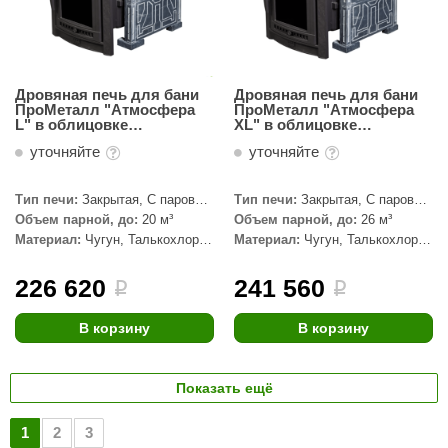
Дровяная печь для бани
Дровяная печь для бани
ПроМеталл "Атмосфера
ПроМеталл "Атмосфера
L" в облицовке
XL" в облицовке
Талькохлорит Узор №7
Талькохлорит Узор №7
уточняйте
уточняйте
Тип печи:
Закрытая, С паровой
Тип печи:
Закрытая, С паровой
пушкой
пушкой
Объем парной, до:
20 м³
Объем парной, до:
26 м³
Материал:
Чугун, Талькохлорит
Материал:
Чугун, Талькохлорит
Узор
Узор
226 620
241 560
i
i
В корзину
В корзину
Показать ещё
1
2
3