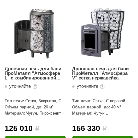
Дровяная печь для бани
Дровяная печь для бани
ПроМеталл "Атмосфера
ПроМеталл "Атмосфера
L" с комбинированной
V" сетка нержавейка
облицовкой Пироксенит,
уточняйте
уточняйте
наборный
Тип печи:
Сетка, Закрытая, С
Тип печи:
Сетка, С паровой
паровой пушкой
пушкой
Объем парной, до:
20 м³
Объем парной, до:
40 м³
Материал:
Чугун, Пироксенит
Материал:
Чугун,
Нержавеющая сталь
125 010
156 330
i
i