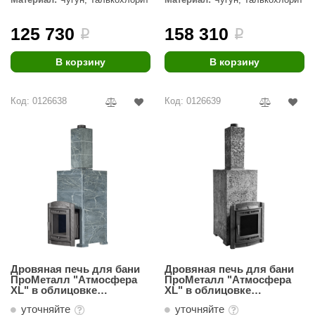
125 730
158 310
i
i
В корзину
В корзину
Код: 0126638
Код: 0126639
Дровяная печь для бани
Дровяная печь для бани
ПроМеталл "Атмосфера
ПроМеталл "Атмосфера
XL" в облицовке
XL" в облицовке
"Империя" Талькохлорит
"Империя" Пироксенит
уточняйте
уточняйте
(Комплект)
Элит (Комплект)