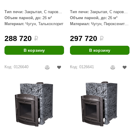
Тип печи:
Закрытая, С паровой
Тип печи:
Закрытая, С паровой
пушкой
пушкой
Объем парной, до:
26 м³
Объем парной, до:
26 м³
Материал:
Чугун, Талькохлорит
Материал:
Чугун, Пироксенит
Элит
288 720
297 720
i
i
В корзину
В корзину
Код: 0126640
Код: 0126641