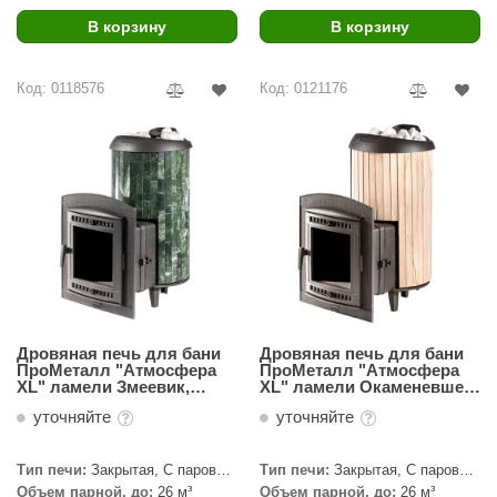
В корзину
В корзину
ariitti
entwood
Код: 0118576
Код: 0121176
KI
ulikivi
ento
ylo
lumenberg
WDT
Дровяная печь для бани
Дровяная печь для бани
UX ELEMENTS
ПроМеталл "Атмосфера
ПроМеталл "Атмосфера
ХL" ламели Змеевик,
XL" ламели Окаменевшее
наборный
дерево, наборные
edi
уточняйте
уточняйте
ygroMatik
Тип печи:
Закрытая, С паровой
Тип печи:
Закрытая, С паровой
пушкой
пушкой
chiedel
Объем парной, до:
26 м³
Объем парной, до:
26 м³