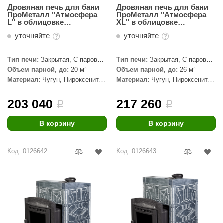
Дровяная печь для бани
Дровяная печь для бани
ПроМеталл "Атмосфера
ПроМеталл "Атмосфера
L" в облицовке
ХL" в облицовке
Пироксенит Элит
Пироксенит Элит
уточняйте
уточняйте
Тип печи:
Закрытая, С паровой
Тип печи:
Закрытая, С паровой
пушкой
пушкой
Объем парной, до:
20 м³
Объем парной, до:
26 м³
Материал:
Чугун, Пироксенит
Материал:
Чугун, Пироксенит
Элит
Элит
203 040
217 260
i
i
В корзину
В корзину
Код: 0126642
Код: 0126643