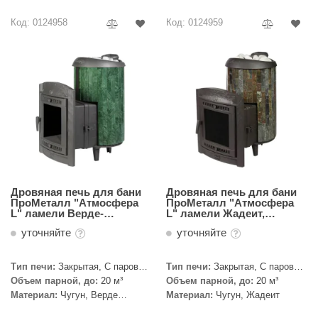
R. KERN
Код: 0124958
Код: 0124959
turm
PEKO
-Snow
OLO
romawolke
тна
SNOOKER
Дровяная печь для бани
Дровяная печь для бани
ПроМеталл "Атмосфера
ПроМеталл "Атмосфера
L" ламели Верде-
L" ламели Жадеит,
remier
Гватемала, наборный
наборный
уточняйте
уточняйте
orelli
Тип печи:
Закрытая, С паровой
Тип печи:
Закрытая, С паровой
ikkurila
пушкой
пушкой
Объем парной, до:
20 м³
Объем парной, до:
20 м³
Материал:
Чугун, Верде
Материал:
Чугун, Жадеит
lcon
Гватемала