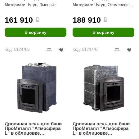
Материал:
Чугун, Змеевик
Материал:
Чугун, Окаменевшее
ANG’s
дерево
161 910
188 910
i
i
asel
usaterm
В корзину
В корзину
raft
Код: 0124769
Код: 0124770
ohol
entiotec
lover
aestro Woods
KOY
c Light
Дровяная печь для бани
Дровяная печь для бани
KERKES
ПроМеталл "Атмосфера
ПроМеталл "Атмосфера
L" в облицовке
L" в облицовке
roConHealth
Талькохлорит
Пироксенит