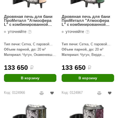
Дровяная печь для бани
Дровяная печь для бани
ПроМеталл "Атмосфера
ПроМеталл "Атмосфера
L" с комбинированной
L" с комбинированной
облицовкой Окаменевшее
облицовкой Верде-
уточняйте
уточняйте
дерево, наборный
Гватемала, наборный
Тип печи:
Сетка, С паровой
Тип печи:
Сетка, С паровой
пушкой
пушкой
Объем парной, до:
20 м³
Объем парной, до:
20 м³
Материал:
Чугун, Окаменевшее
Материал:
Чугун, Верде
дерево
Гватемала
133 650
133 650
i
i
В корзину
В корзину
Код: 0124966
Код: 0124967