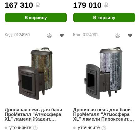
урция
167 310
179 010
i
i
елсот
В корзину
В корзину
ABA
Код: 0124960
Код: 0124961
MAGNUM
арвара
SAUNABOARD
ermomuros
ovali
lia
eya Sauna
Дровяная печь для бани
Дровяная печь для бани
ПроМеталл "Атмосфера
ПроМеталл "Атмосфера
inn icon
ХL" ламели Жадеит,
ХL" ламели Пироксенит,
наборный
наборный
уточняйте
уточняйте
азмахайка