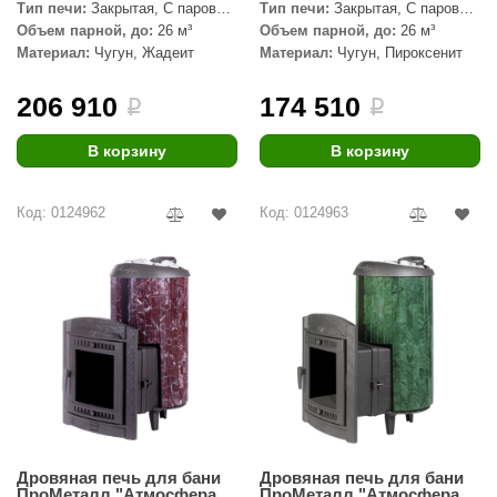
EDMUNDAS
Тип печи:
Закрытая, С паровой
Тип печи:
Закрытая, С паровой
пушкой
пушкой
Объем парной, до:
26 м³
Объем парной, до:
26 м³
ikkarien
Материал:
Чугун, Жадеит
Материал:
Чугун, Пироксенит
206 910
174 510
i
i
В корзину
В корзину
Код: 0124962
Код: 0124963
Дровяная печь для бани
Дровяная печь для бани
ПроМеталл "Атмосфера
ПроМеталл "Атмосфера