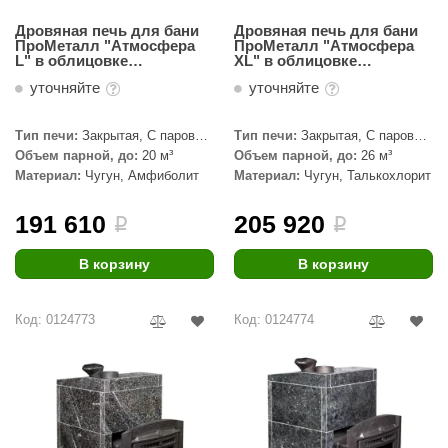
КЗ
Дровяная печь для бани
Дровяная печь для бани
ПроМеталл "Атмосфера
ПроМеталл "Атмосфера
ерезка
L" в облицовке
ХL" в облицовке
Амфиболит
Талькохлорит
уточняйте
уточняйте
улкан
ефест
Тип печи:
Закрытая, С паровой
Тип печи:
Закрытая, С паровой
пушкой
пушкой
Объем парной, до:
20 м³
Объем парной, до:
26 м³
рмак-Термо
Материал:
Чугун, Амфиболит
Материал:
Чугун, Талькохлорит
ройка
191 610
205 920
i
i
ренеран
В корзину
В корзину
rill’D
обросталь
Код: 0124773
Код: 0124774
зиСтим
арь-печи
волюция тепла