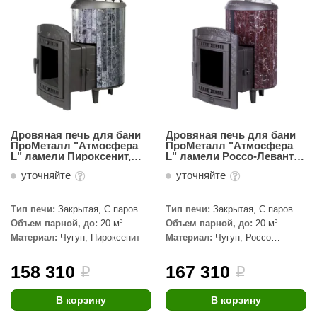
абантуй
кма
eplofom
LT
еникс
Дровяная печь для бани
Дровяная печь для бани
eringer
ПроМеталл "Атмосфера
ПроМеталл "Атмосфера
L" ламели Пироксенит,
L" ламели Россо-Леванто,
наборный
наборный
obiba
уточняйте
уточняйте
alc
Тип печи:
Закрытая, С паровой
Тип печи:
Закрытая, С паровой
кспертСаун
пушкой
пушкой
Объем парной, до:
20 м³
Объем парной, до:
20 м³
Материал:
Чугун, Пироксенит
Материал:
Чугун, Россо
еста
Леванто
158 310
167 310
i
i
ukka Design
icht 2000
В корзину
В корзину