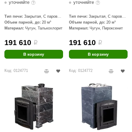
уточняйте
уточняйте
aldus
Тип печи:
Закрытая, С паровой
Тип печи:
Закрытая, С паровой
vimol
пушкой
пушкой
Объем парной, до:
20 м³
Объем парной, до:
20 м³
Материал:
Чугун, Талькохлорит
Материал:
Чугун, Пироксенит
uramax
LP
191 610
191 610
i
i
олитех
В корзину
В корзину
amylle
Код: 0124771
Код: 0124772
arina
MF
еплодар
езувий
нжкомцентр
D SAUNA