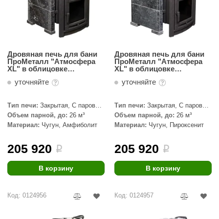
орнадо
гненный камень
еплый камень
Дровяная печь для бани
Дровяная печь для бани
ПроМеталл "Атмосфера
ПроМеталл "Атмосфера
оссия
ХL" в облицовке
ХL" в облицовке
Амфиболит
Пироксенит
эровита
уточняйте
уточняйте
МТ
Тип печи:
Закрытая, С паровой
Тип печи:
Закрытая, С паровой
пушкой
пушкой
Объем парной, до:
26 м³
Объем парной, до:
26 м³
АР-ecology
Материал:
Чугун, Амфиболит
Материал:
Чугун, Пироксенит
СОМ
205 920
205 920
i
i
остёр
В корзину
В корзину
НЕРГОРЕСУРС
coLife
Код: 0124956
Код: 0124957
oodson