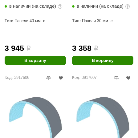
EDMUNDAS
в наличии (на складе)
в наличии (на складе)
ikkarien
Тип:
Панели 40 мм. с
Тип:
Панели 30 мм. с
пропилами
пропилами
3 945
3 358
i
i
В корзину
В корзину
Код: 3917606
Код: 3917607