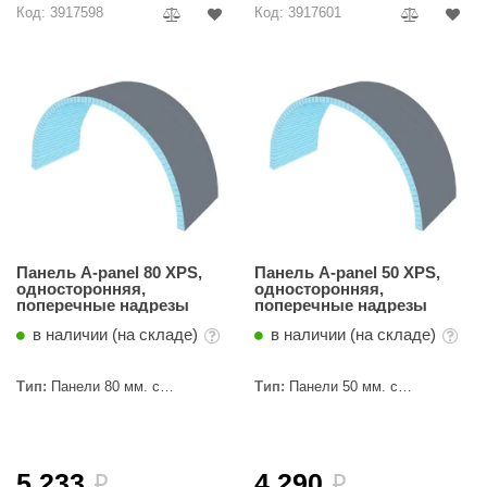
Код: 3917598
Код: 3917601
абантуй
кма
eplofom
LT
еникс
eringer
obiba
Панель A-panel 80 XPS,
Панель A-panel 50 XPS,
односторонняя,
односторонняя,
alc
поперечные надрезы
поперечные надрезы
в наличии (на складе)
в наличии (на складе)
кспертСаун
еста
Тип:
Панели 80 мм. с
Тип:
Панели 50 мм. с
пропилами
пропилами
ukka Design
icht 2000
5 233
4 290
i
i