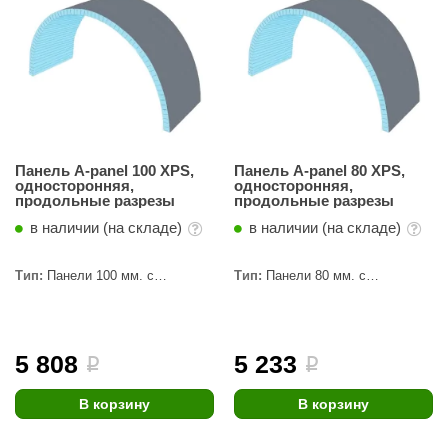
орнадо
гненный камень
еплый камень
оссия
эровита
Панель A-panel 100 XPS,
Панель A-panel 80 XPS,
односторонняя,
односторонняя,
продольные разрезы
продольные разрезы
МТ
в наличии (на складе)
в наличии (на складе)
АР-ecology
Тип:
Панели 100 мм. с
Тип:
Панели 80 мм. с
СОМ
пропилами
пропилами
остёр
НЕРГОРЕСУРС
5 808
5 233
i
i
coLife
В корзину
В корзину
oodson