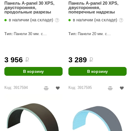
Панель A-panel 30 XPS,
Панель A-panel 20 XPS,
двусторонняя,
двусторонняя,
aldus
продольные разрезы
поперечные надрезы
vimol
в наличии (на складе)
в наличии (на складе)
uramax
Тип:
Панели 30 мм. с
Тип:
Панели 20 мм. с
пропилами
пропилами
LP
олитех
3 956
3 289
i
i
amylle
В корзину
В корзину
arina
MF
Код: 3917594
Код: 3917595
еплодар
езувий
нжкомцентр
D SAUNA