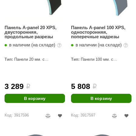
КЗ
ерезка
Панель A-panel 20 XPS,
Панель A-panel 100 XPS,
улкан
двусторонняя,
односторонняя,
продольные разрезы
поперечные надрезы
ефест
в наличии (на складе)
в наличии (на складе)
рмак-Термо
Тип:
Панели 20 мм. с
Тип:
Панели 100 мм. с
ройка
пропилами
пропилами
ренеран
3 289
5 808
rill’D
i
i
обросталь
В корзину
В корзину
зиСтим
Код: 3917596
Код: 3917597
арь-печи
волюция тепла