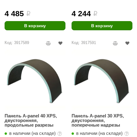
ariitti
4 485
4 244
i
i
entwood
В корзину
В корзину
KI
Код: 3917589
Код: 3917591
ulikivi
ento
ylo
lumenberg
WDT
UX ELEMENTS
edi
Панель A-panel 40 XPS,
Панель A-panel 30 XPS,
двусторонняя,
двусторонняя,
ygroMatik
продольные разрезы
поперечные надрезы
в наличии (на складе)
в наличии (на складе)
chiedel