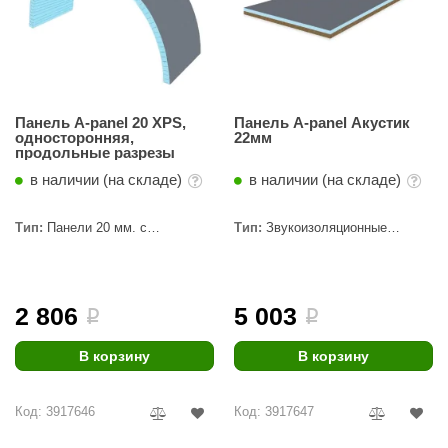
Панель A-panel 20 XPS,
Панель A-panel Акустик
односторонняя,
22мм
продольные разрезы
в наличии (на складе)
в наличии (на складе)
Тип:
Панели 20 мм. с
Тип:
Звукоизоляционные
пропилами
панели
2 806
5 003
i
i
В корзину
В корзину
Код: 3917646
Код: 3917647