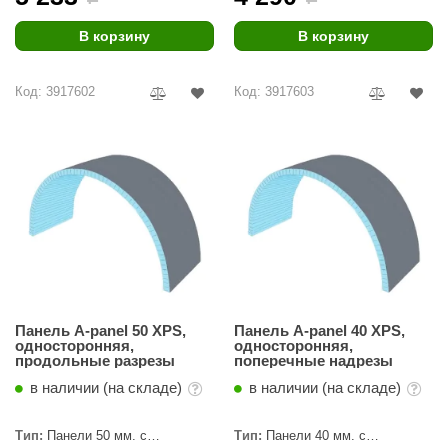
R. KERN
В корзину
В корзину
turm
PEKO
Код: 3917602
Код: 3917603
-Snow
OLO
romawolke
тна
SNOOKER
remier
Панель A-panel 50 XPS,
Панель A-panel 40 XPS,
orelli
односторонняя,
односторонняя,
продольные разрезы
поперечные надрезы
ikkurila
в наличии (на складе)
в наличии (на складе)
lcon
Тип:
Панели 50 мм. с
Тип:
Панели 40 мм. с