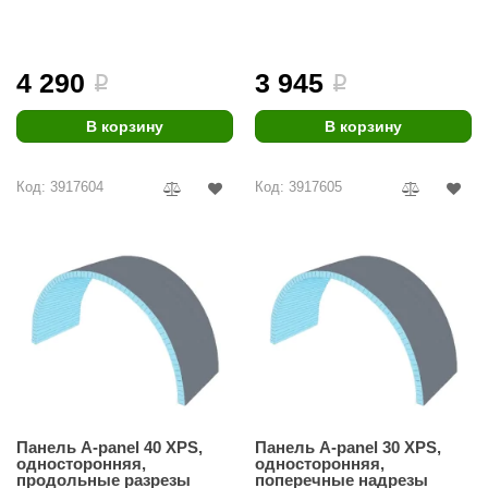
пропилами
пропилами
урция
елсот
4 290
3 945
i
i
ABA
В корзину
В корзину
MAGNUM
арвара
Код: 3917604
Код: 3917605
SAUNABOARD
ermomuros
ovali
lia
eya Sauna
inn icon
Панель A-panel 40 XPS,
Панель A-panel 30 XPS,
азмахайка
односторонняя,
односторонняя,
продольные разрезы
поперечные надрезы