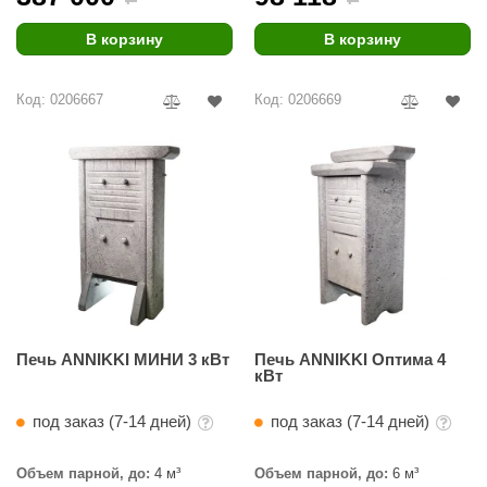
R. KERN
В корзину
В корзину
turm
PEKO
Код: 0206667
Код: 0206669
-Snow
OLO
romawolke
тна
SNOOKER
remier
Печь ANNIKKI МИНИ 3 кВт
Печь ANNIKKI Оптима 4
orelli
кВт
ikkurila
под заказ (7-14 дней)
под заказ (7-14 дней)
lcon
Объем парной, до:
4 м³
Объем парной, до:
6 м³