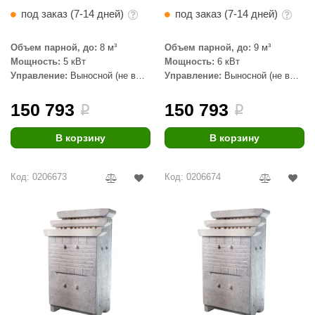
EDMUNDAS
под заказ (7-14 дней)
под заказ (7-14 дней)
ikkarien
Объем парной, до:
8 м³
Объем парной, до:
9 м³
Мощность:
5 кВт
Мощность:
6 кВт
Управление:
Выносной (не в
Управление:
Выносной (не в
комплекте)
комплекте)
150 793
150 793
i
i
В корзину
В корзину
Код: 0206673
Код: 0206674