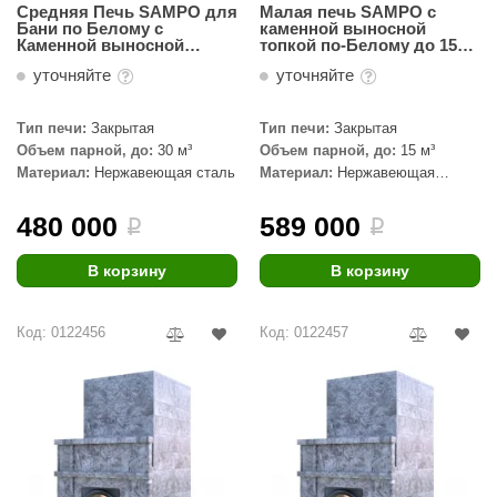
Средняя Печь SAMPO для
Малая печь SAMPO c
Бани по Белому с
каменной выносной
aldus
Каменной выносной
топкой по-Белому до 15
топкой до 30 куб.м
куб.м, Талькохлорит
vimol
уточняйте
уточняйте
uramax
Тип печи:
Закрытая
Тип печи:
Закрытая
Объем парной, до:
30 м³
Объем парной, до:
15 м³
LP
Материал:
Нержавеющая сталь
Материал:
Нержавеющая
сталь, Талькохлорит
олитех
480 000
589 000
i
i
amylle
В корзину
В корзину
arina
MF
Код: 0122456
Код: 0122457
еплодар
езувий
нжкомцентр
D SAUNA