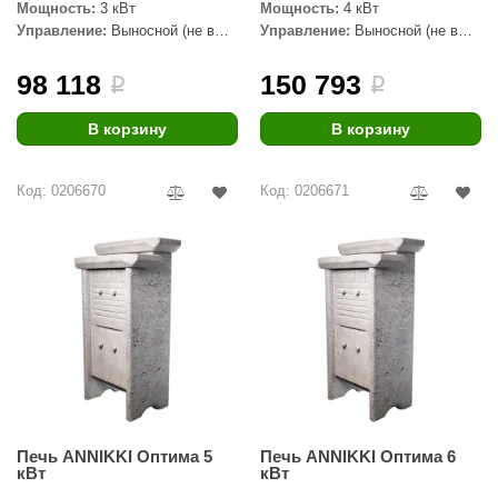
урция
Мощность:
3 кВт
Мощность:
4 кВт
Управление:
Выносной (не в
Управление:
Выносной (не в
елсот
комплекте)
комплекте)
98 118
150 793
i
i
ABA
В корзину
В корзину
MAGNUM
арвара
Код: 0206670
Код: 0206671
SAUNABOARD
ermomuros
ovali
lia
eya Sauna
inn icon
Печь ANNIKKI Оптима 5
Печь ANNIKKI Оптима 6
азмахайка
кВт
кВт