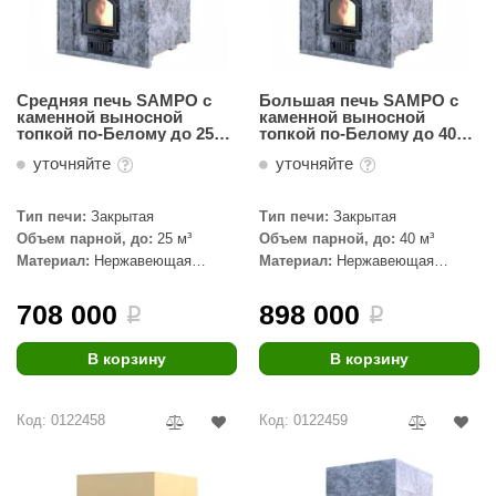
КЗ
ерезка
Средняя печь SAMPO c
Большая печь SAMPO c
улкан
каменной выносной
каменной выносной
топкой по-Белому до 25
топкой по-Белому до 40
ефест
куб.м, Талькохлорит
куб.м, Талькохлорит
уточняйте
уточняйте
рмак-Термо
Тип печи:
Закрытая
Тип печи:
Закрытая
ройка
Объем парной, до:
25 м³
Объем парной, до:
40 м³
Материал:
Нержавеющая
Материал:
Нержавеющая
ренеран
сталь, Талькохлорит
сталь, Талькохлорит
708 000
898 000
rill’D
i
i
обросталь
В корзину
В корзину
зиСтим
Код: 0122458
Код: 0122459
арь-печи
волюция тепла