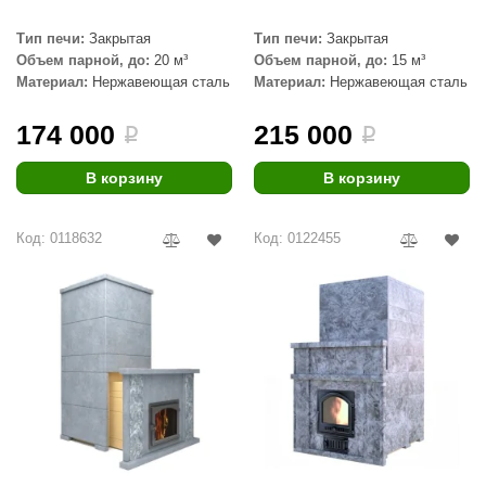
ANG’s
Тип печи:
Закрытая
Тип печи:
Закрытая
Объем парной, до:
20 м³
Объем парной, до:
15 м³
asel
Материал:
Нержавеющая сталь
Материал:
Нержавеющая сталь
usaterm
174 000
215 000
i
i
raft
В корзину
В корзину
ohol
entiotec
Код: 0118632
Код: 0122455
lover
aestro Woods
KOY
c Light
KERKES
roConHealth