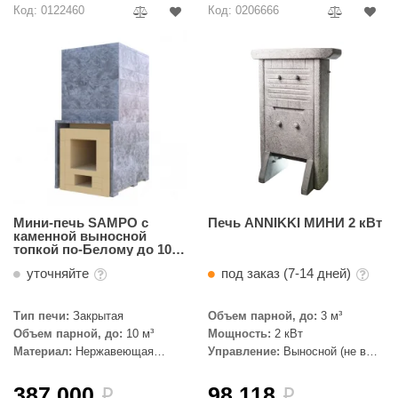
Код: 0122460
Код: 0206666
абантуй
кма
eplofom
LT
еникс
eringer
obiba
Мини-печь SAMPO c
Печь ANNIKKI МИНИ 2 кВт
каменной выносной
alc
топкой по-Белому до 10
куб.м, Талькохлорит
уточняйте
под заказ (7-14 дней)
кспертСаун
еста
Тип печи:
Закрытая
Объем парной, до:
3 м³
Объем парной, до:
10 м³
Мощность:
2 кВт
ukka Design
Материал:
Нержавеющая
Управление:
Выносной (не в
сталь, Талькохлорит
комплекте)
icht 2000
387 000
98 118
i
i