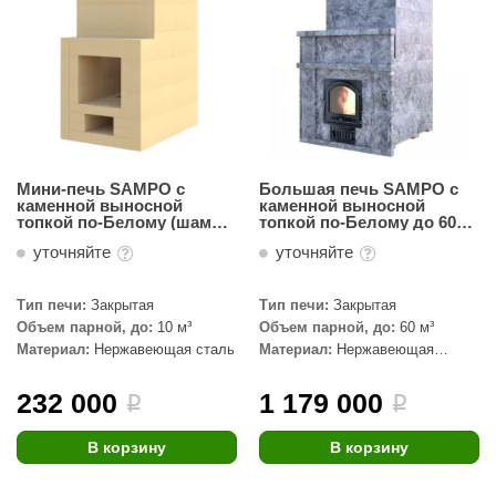
орнадо
гненный камень
еплый камень
оссия
эровита
Мини-печь SAMPO c
Большая печь SAMPO c
каменной выносной
каменной выносной
топкой по-Белому (шамот)
топкой по-Белому до 60
МТ
до 10 куб.м
куб.м, Талькохлорит
уточняйте
уточняйте
АР-ecology
Тип печи:
Закрытая
Тип печи:
Закрытая
СОМ
Объем парной, до:
10 м³
Объем парной, до:
60 м³
остёр
Материал:
Нержавеющая сталь
Материал:
Нержавеющая
сталь, Талькохлорит
ЭНЕРГОРЕСУРС
232 000
1 179 000
i
i
coLife
В корзину
В корзину
oodson