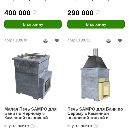
ariitti
400 000
290 000
i
i
entwood
В корзину
В корзину
KI
Код: 0118630
Код: 0118631
ulikivi
ento
ylo
lumenberg
WDT
UX ELEMENTS
edi
Малая Печь SAMPO для
Печь SAMPO для Бани по
Бани по Черному с
Серому с Каменной
ygroMatik
Каменной выносной
выносной топкой и
топкой до 20 куб.м
металлическим колпаком
уточняйте
уточняйте
до 15 куб.м
chiedel