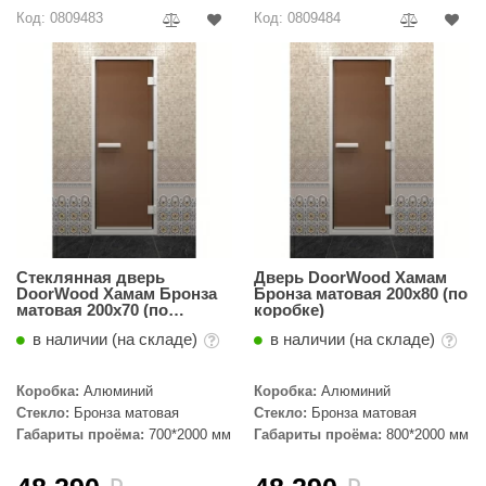
R. KERN
Код: 0809483
Код: 0809484
turm
PEKO
-Snow
OLO
romawolke
тна
Стеклянная дверь
Дверь DoorWood Хамам
SNOOKER
DoorWood Хамам Бронза
Бронза матовая 200х80 (по
матовая 200х70 (по
коробке)
коробке)
remier
в наличии (на складе)
в наличии (на складе)
orelli
Коробка:
Алюминий
Коробка:
Алюминий
ikkurila
Стекло:
Бронза матовая
Стекло:
Бронза матовая
Габариты проёма:
700*2000 мм
Габариты проёма:
800*2000 мм
lcon