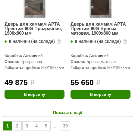
Дверь для хаммам АРТА
Дверь для хаммам АРТА
Престиж 60G Прозрачная,
Престиж 60G Бронза
1900х800 мм
матовая, 1900х800 мм
в наличии (на складе)
в наличии (на складе)
Коробка:
Алюминий
Коробка:
Алюминий
Стекло:
Прозрачное
Стекло:
Бронза матовая
Габариты проёма:
800*1900 мм
Габариты проёма:
800*1900 мм
49 875
55 650
i
i
В корзину
В корзину
Показать ещё
1
2
3
4
5
...
30