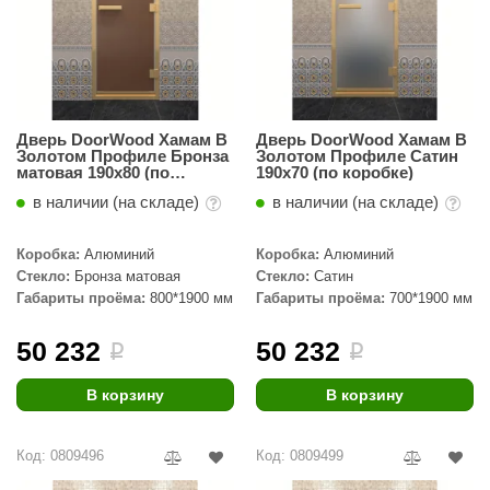
Дверь DoorWood Хамам В
Дверь DoorWood Хамам В
Золотом Профиле Бронза
Золотом Профиле Сатин
матовая 190х80 (по
190х70 (по коробке)
коробке)
в наличии (на складе)
в наличии (на складе)
Коробка:
Алюминий
Коробка:
Алюминий
Стекло:
Бронза матовая
Стекло:
Сатин
Габариты проёма:
800*1900 мм
Габариты проёма:
700*1900 мм
50 232
50 232
i
i
В корзину
В корзину
Код: 0809496
Код: 0809499