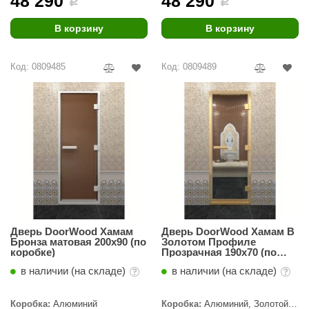
48 290
48 290
i
i
урция
В корзину
В корзину
елсот
ABA
Код: 0809485
Код: 0809489
MAGNUM
арвара
SAUNABOARD
ermomuros
ovali
lia
Дверь DoorWood Хамам
Дверь DoorWood Хамам В
eya Sauna
Бронза матовая 200х90 (по
Золотом Профиле
коробке)
Прозрачная 190х70 (по
inn icon
коробке)
в наличии (на складе)
в наличии (на складе)
азмахайка
Коробка:
Алюминий
Коробка:
Алюминий, Золотой