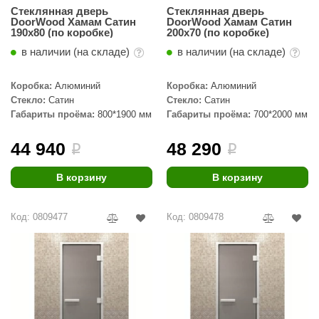
Стеклянная дверь
Стеклянная дверь
КЗ
DoorWood Хамам Сатин
DoorWood Хамам Сатин
190х80 (по коробке)
200х70 (по коробке)
ерезка
в наличии (на складе)
в наличии (на складе)
улкан
Коробка:
Алюминий
Коробка:
Алюминий
ефест
Стекло:
Сатин
Стекло:
Сатин
Габариты проёма:
800*1900 мм
Габариты проёма:
700*2000 мм
рмак-Термо
44 940
48 290
ройка
i
i
ренеран
В корзину
В корзину
rill’D
Код: 0809477
Код: 0809478
обросталь
зиСтим
арь-печи
волюция тепла