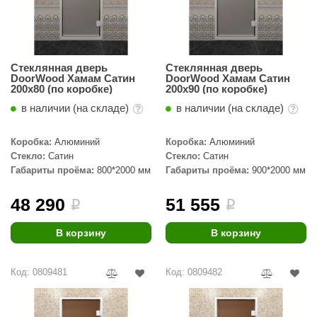
орнадо
гненный камень
еплый камень
Стеклянная дверь
Стеклянная дверь
DoorWood Хамам Сатин
DoorWood Хамам Сатин
200х80 (по коробке)
200х90 (по коробке)
оссия
в наличии (на складе)
в наличии (на складе)
эровита
Коробка:
Алюминий
Коробка:
Алюминий
МТ
Стекло:
Сатин
Стекло:
Сатин
АР-ecology
Габариты проёма:
800*2000 мм
Габариты проёма:
900*2000 мм
СОМ
48 290
51 555
i
i
остёр
В корзину
В корзину
НЕРГОРЕСУРС
Код: 0809481
Код: 0809482
coLife
oodson