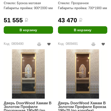
EDMUNDAS
профиль
Стекло:
Бронза матовая
Стекло:
Прозрачное
Габариты проёма:
900*2000 мм
Габариты проёма:
700*1900 мм
ikkarien
51 555
43 470
i
i
В корзину
В корзину
Код: 0809490
Код: 0809491
Дверь DoorWood Хамам В
Дверь DoorWood Хамам В
Золотом Профиле
Золотом Профиле Бронза
Прозрачная 190х80 (по
190х70 (по коробке)