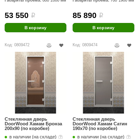
Габариты проёма:
800*2000 мм
Габариты проёма:
700*1900 мм
ANG’s
53 550
85 890
i
i
asel
В корзину
В корзину
usaterm
raft
Код: 0809472
Код: 0809474
ohol
entiotec
lover
aestro Woods
KOY
c Light
Стеклянная дверь
Стеклянная дверь
DoorWood Хамам Бронза
DoorWood Хамам Сатин
KERKES
200х90 (по коробке)
190х70 (по коробке)
roConHealth
в наличии (на складе)
в наличии (на складе)