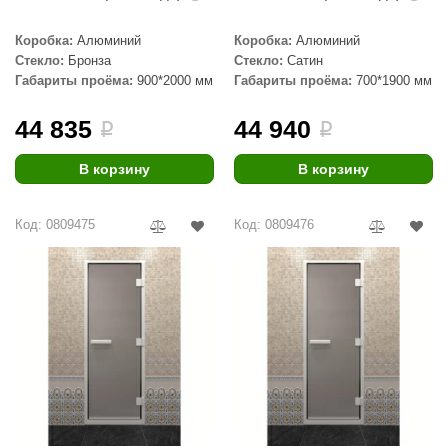
aldus
Коробка:
Алюминий
Коробка:
Алюминий
Стекло:
Бронза
Стекло:
Сатин
vimol
Габариты проёма:
900*2000 мм
Габариты проёма:
700*1900 мм
uramax
44 835
44 940
i
i
LP
В корзину
В корзину
олитех
amylle
Код: 0809475
Код: 0809476
arina
MF
еплодар
езувий
нжкомцентр
D SAUNA