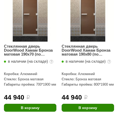
абантуй
кма
eplofom
LT
еникс
Стеклянная дверь
Стеклянная дверь
DoorWood Хамам Бронза
DoorWood Хамам Бронза
eringer
матовая 190х70 (по
матовая 190х80 (по
коробке)
коробке)
в наличии (на складе)
в наличии (на складе)
obiba
alc
Коробка:
Алюминий
Коробка:
Алюминий
Стекло:
Бронза матовая
Стекло:
Бронза матовая
кспертСаун
Габариты проёма:
700*1900 мм
Габариты проёма:
800*1900 мм
еста
44 940
44 940
i
i
ukka Design
В корзину
В корзину
icht 2000