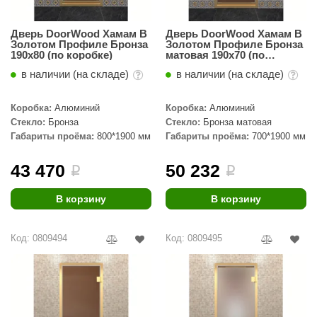
Дверь DoorWood Хамам В
Дверь DoorWood Хамам В
Золотом Профиле Бронза
Золотом Профиле Бронза
190х80 (по коробке)
матовая 190х70 (по
коробке)
в наличии (на складе)
в наличии (на складе)
Коробка:
Алюминий
Коробка:
Алюминий
Стекло:
Бронза
Стекло:
Бронза матовая
Габариты проёма:
800*1900 мм
Габариты проёма:
700*1900 мм
43 470
50 232
i
i
В корзину
В корзину
Код: 0809494
Код: 0809495