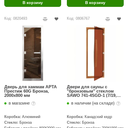
В корзину
В корзину
ariitti
Код: 0820493
Код: 0806767
entwood
KI
ulikivi
ento
ylo
lumenberg
WDT
Дверь для хаммам АРТА
Двери для сауны с
Престиж 60G Бронза,
"бронзовым" стеклом
UX ELEMENTS
2000х800 мм
SAWO 741-4SGD-1 (7/19,
кедр)
в магазине
в наличии (на складе)
edi
ygroMatik
Коробка:
Алюминий
Коробка:
Канадский кедр
Стекло:
Бронза
Стекло:
Бронза
chiedel