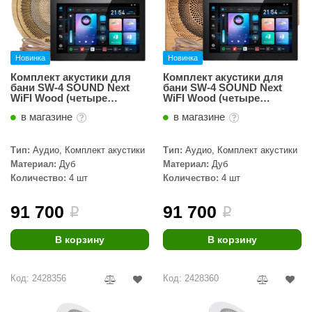
орнадо
гненный камень
Новинка
Новинка
еплый камень
Комплект акустики для
Комплект акустики для
бани SW-4 SOUND Next
бани SW-4 SOUND Next
оссия
WiFI Wood (четыре
WiFI Wood (четыре
колонки, круг)
колонки, квадрат)
эровита
в магазине
в магазине
МТ
Тип:
Аудио, Комплект акустики
Тип:
Аудио, Комплект акустики
Материал:
Дуб
Материал:
Дуб
АР-ecology
Количество:
4 шт
Количество:
4 шт
СОМ
91 700
91 700
i
i
остёр
В корзину
В корзину
НЕРГОРЕСУРС
coLife
Код: 2428356
Код: 2428360
oodson