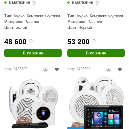
в магазине
в магазине
aldus
Тип:
Аудио, Комплект акустики
Тип:
Аудио, Комплект акустики
vimol
Материал:
Пластик
Материал:
Пластик
Цвет:
Белый
Цвет:
Чёрный
uramax
LP
48 600
53 200
i
i
олитех
В корзину
В корзину
amylle
Код: 2425806
Код: 2426602
arina
MF
еплодар
езувий
нжкомцентр
D SAUNA