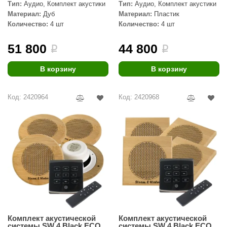
EDMUNDAS
Тип:
Аудио, Комплект акустики
Тип:
Аудио, Комплект акустики
Материал:
Дуб
Материал:
Пластик
ikkarien
Количество:
4 шт
Количество:
4 шт
51 800
44 800
i
i
В корзину
В корзину
Код: 2420964
Код: 2420968
Комплект акустической
Комплект акустической
системы SW 4 Black ECO
системы SW 4 Black ECO