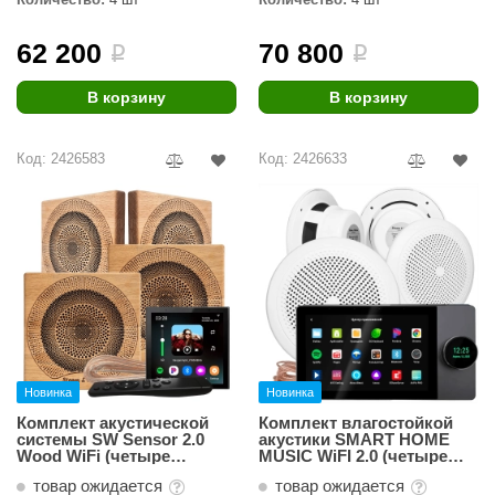
62 200
70 800
i
i
В корзину
В корзину
Код: 2426583
Код: 2426633
Новинка
Новинка
Комплект акустической
Комплект влагостойкой
системы SW Sensor 2.0
акустики SMART HOME
Wood WiFi (четыре
MUSIC WiFI 2.0 (четыре
колонки, квадрат)
колонки)
товар ожидается
товар ожидается