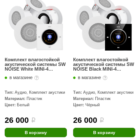
абантуй
кма
eplofom
LT
еникс
Комплект влагостойкой
Комплект влагостойкой
eringer
акустической системы SW
акустической системы SW
NOISE White MINI-4
NOISE Black MINI-4
(четыре колонки, круг)
(четыре колонки, круг)
obiba
в магазине
в магазине
alc
Тип:
Аудио, Комплект акустики
Тип:
Аудио, Комплект акустики
кспертСаун
Материал:
Пластик
Материал:
Пластик
Цвет:
Белый
Цвет:
Чёрный
еста
26 000
26 000
i
i
ukka Design
icht 2000
В корзину
В корзину