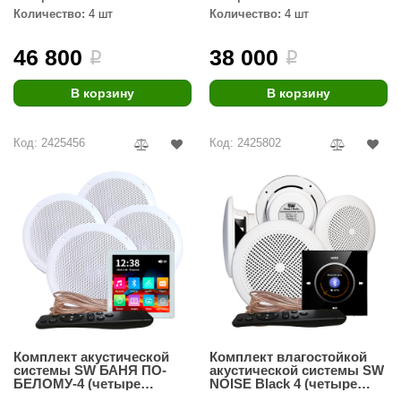
Количество:
4 шт
Количество:
4 шт
ANG’s
46 800
38 000
i
i
asel
usaterm
В корзину
В корзину
raft
Код: 2425456
Код: 2425802
ohol
entiotec
lover
aestro Woods
KOY
c Light
Комплект акустической
Комплект влагостойкой
KERKES
системы SW БАНЯ ПО-
акустической системы SW
БЕЛОМУ-4 (четыре
NOISE Black 4 (четыре
roConHealth
колонки)
колонки, круг)