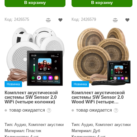
В корзину
В корзину
Код: 2426575
Код: 2426579
Новинка
Новинка
Комплект акустической
Комплект акустической
системы SW Sensor 2.0
системы SW Sensor 2.0
WiFi (четыре колонки)
Wood WiFi (четыре
колонки, круг)
товар ожидается
товар ожидается
Тип:
Аудио, Комплект акустики
Тип:
Аудио, Комплект акустики
Материал:
Пластик
Материал:
Дуб
Количество:
4 шт
Количество:
4 шт