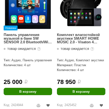
Новинка
Панель управления
Комплект влагостойкой
музыкой в бане SW
акустики SMART HOME
SENSOR 2.0 Bluetooth/Wi-
MUSIC 2.0 - Visaton 4
Fi
(четыре колонки)
товар ожидается
товар ожидается
Тип:
Аудио, Панель управления
Тип:
Аудио, Комплект акустики
Количество:
4 шт
Материал:
Пластик
Количество:
4 шт
25 000
78 950
i
i
В корзину
В корзину
Код: 2424944
Код: 2425452