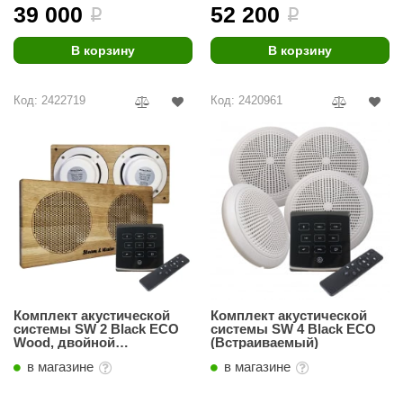
урция
39 000
52 200
i
i
елсот
В корзину
В корзину
ABA
Код: 2422719
Код: 2420961
MAGNUM
арвара
SAUNABOARD
ermomuros
ovali
lia
eya Sauna
Комплект акустической
Комплект акустической
системы SW 2 Black ECO
системы SW 4 Black ECO
inn icon
Wood, двойной
(Встраиваемый)
Прямоугольник
в магазине
в магазине
(Встраиваемый)
азмахайка