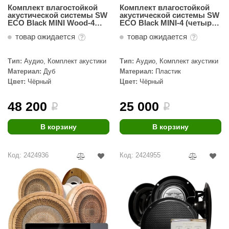
Комплект влагостойкой
Комплект влагостойкой
акустической системы SW
акустической системы SW
ECO Black MINI Wood-4
ECO Black MINI-4 (четыре
(четыре колонки, круг)
колонки, круг)
товар ожидается
товар ожидается
Тип:
Аудио, Комплект акустики
Тип:
Аудио, Комплект акустики
Материал:
Дуб
Материал:
Пластик
Цвет:
Чёрный
Цвет:
Чёрный
48 200
25 000
i
i
В корзину
В корзину
Код: 2424936
Код: 2424955