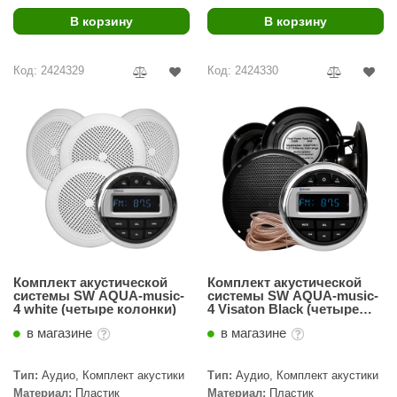
В корзину
В корзину
ariitti
entwood
Код: 2424329
Код: 2424330
KI
ulikivi
ento
ylo
lumenberg
WDT
Комплект акустической
Комплект акустической
UX ELEMENTS
системы SW AQUA-music-
системы SW AQUA-music-
4 white (четыре колонки)
4 Visaton Black (четыре
колонки)
edi
в магазине
в магазине
ygroMatik
Тип:
Аудио, Комплект акустики
Тип:
Аудио, Комплект акустики
chiedel
Материал:
Пластик
Материал:
Пластик