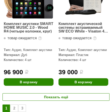
Комплект акустики SMART
Комплект акустической
HOME MUSIC 2.0 - Wood
системы встраиваемый
R4 (четыре колонки, круг)
SW ECO White - Visaton 44
(четыре колонки)
товар ожидается
товар ожидается
Тип:
Аудио, Комплект акустики
Тип:
Аудио, Комплект акустики
Материал:
Дуб
Материал:
Пластик
Количество:
4 шт
Количество:
4 шт
96 900
39 000
i
i
В корзину
В корзину
Показать ещё
1
2
3