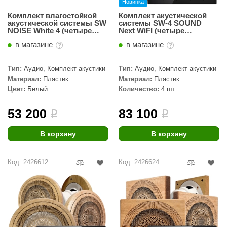
Новинка
КЗ
Комплект влагостойкой
Комплект акустической
акустической системы SW
системы SW-4 SOUND
ерезка
NOISE White 4 (четыре
Next WiFI (четыре
колонки, круг)
колонки)
в магазине
в магазине
улкан
ефест
Тип:
Аудио, Комплект акустики
Тип:
Аудио, Комплект акустики
Материал:
Пластик
Материал:
Пластик
рмак-Термо
Цвет:
Белый
Количество:
4 шт
ройка
53 200
83 100
i
i
ренеран
В корзину
В корзину
rill’D
обросталь
Код: 2426612
Код: 2426624
зиСтим
арь-печи
волюция тепла