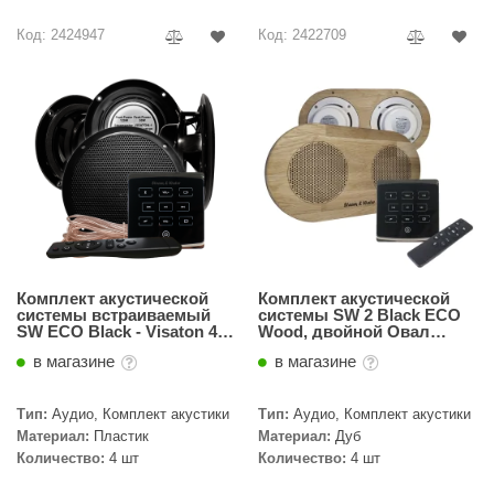
R. KERN
Код: 2424947
Код: 2422709
turm
PEKO
-Snow
OLO
romawolke
тна
SNOOKER
Комплект акустической
Комплект акустической
системы встраиваемый
системы SW 2 Black ECO
SW ECO Black - Visaton 44
Wood, двойной Овал
remier
(четыре колонки)
(Встраиваемый)
в магазине
в магазине
orelli
Тип:
Аудио, Комплект акустики
Тип:
Аудио, Комплект акустики
ikkurila
Материал:
Пластик
Материал:
Дуб
Количество:
4 шт
Количество:
4 шт
lcon