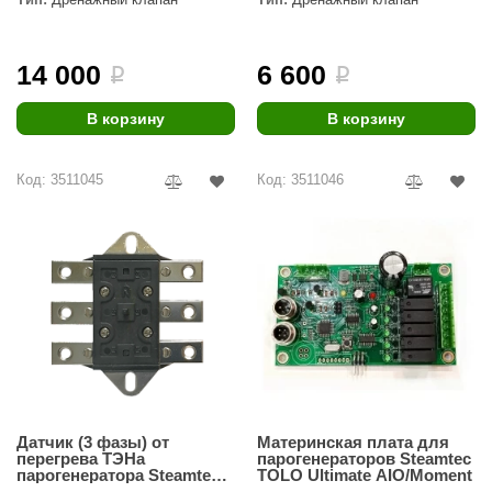
14 000
6 600
i
i
В корзину
В корзину
Код: 3511045
Код: 3511046
Датчик (3 фазы) от
Материнская плата для
перегрева ТЭНа
парогенераторов Steamtec
парогенератора Steamtec
TOLO Ultimate AIO/Moment
TOLO High temp protection