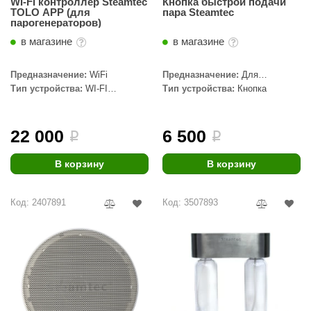
WI-FI контроллер Steamtec
Кнопка быстрой подачи
ТОLO APP (для
пара Steamtec
парогенераторов)
в магазине
в магазине
Предназначение:
WiFi
Предназначение:
Для
парогенератора
Тип устройства:
WI-FI
Тип устройства:
Кнопка
контроллер
22 000
6 500
i
i
В корзину
В корзину
Код: 2407891
Код: 3507893