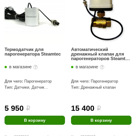
Термодатчик для
Автоматический
парогенератора Steamtec
дренажный клапан для
парогенераторов Steamtec
TOLO AIO/MOMENT
в магазине
в магазине
Для чего:
Парогенератор
Для чего:
Парогенератор
Тип:
Датчики, Датчик
Тип:
Дренажный клапан
температуры
5 950
15 400
i
i
В корзину
В корзину