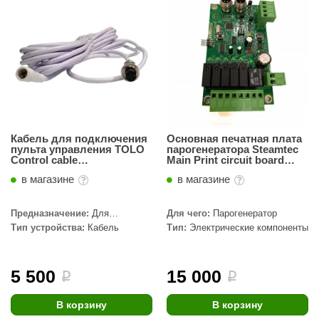
Кабель для подключения
Основная печатная плата
пульта управления TOLO
парогенератора Steamtec
Control cable
Main Print circuit board
парогенератора Steamtec
TOLO (3-24 кВт)
в магазине
в магазине
(5 метров)
Предназначение:
Для
Для чего:
Парогенератор
парогенератора
Тип устройства:
Кабель
Тип:
Электрические компоненты
5 500
15 000
i
i
В корзину
В корзину