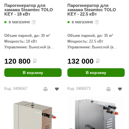
орнадо
Парогенератор для
Парогенератор для
хамама Steamtec TOLO
хамама Steamtec TOLO
KEY - 18 кВт
KEY - 22.5 кВт
гненный камень
в магазине
в магазине
еплый камень
Объем парной, до:
30 м³
Объем парной, до:
35 м³
оссия
Мощность:
18 кВт
Мощность:
22.5 кВт
Управление:
Выносной (в
Управление:
Выносной (в
эровита
комплекте)
комплекте)
МТ
120 800
132 000
i
i
АР-ecology
В корзину
В корзину
СОМ
Код: 0406567
Код: 0406573
остёр
НЕРГОРЕСУРС
coLife
oodson