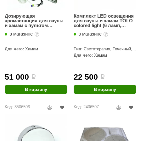
Дозирующая
Комплект LED освещения
аромастанция для сауны
для сауны и хамам TOLO
и хамам с пультом
colored light (6 ламп,
управления «STEAMTEC»
кнопка управления,
в магазине
в магазине
TOLO AP 02 aroma pump
трансформатор)
Для чего:
Хамам
Тип:
Светотерапия, Точечный,
Светодиодная
Для чего:
Хамам
51 000
22 500
i
i
В корзину
В корзину
Код: 3506596
Код: 2406597