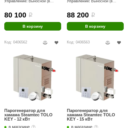
Управление:
Выносной (в
Управление:
Выносной (в
комплекте)
комплекте)
aldus
80 100
88 200
i
i
vimol
В корзину
В корзину
uramax
LP
Код: 0406562
Код: 0406563
олитех
amylle
arina
MF
еплодар
езувий
Парогенератор для
Парогенератор для
нжкомцентр
хамама Steamtec TOLO
хамама Steamtec TOLO
KEY - 12 кВт
KEY - 15 кВт
D SAUNA
в магазине
в магазине