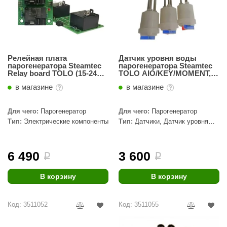
Релейная плата
Датчик уровня воды
парогенератора Steamtec
парогенератора Steamtec
Relay board TOLO (15-24
TOLO AIO/KEY/MOMENT,
кВт)
Water level sensor (3-6кВт)
в магазине
в магазине
Для чего:
Парогенератор
Для чего:
Парогенератор
Тип:
Электрические компоненты
Тип:
Датчики, Датчик уровня
воды
6 490
3 600
i
i
В корзину
В корзину
Код: 3511052
Код: 3511055