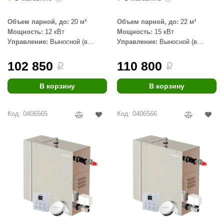
КЗ
Объем парной, до:
20 м³
Объем парной, до:
22 м³
ерезка
Мощность:
12 кВт
Мощность:
15 кВт
Управление:
Выносной (в
Управление:
Выносной (в
улкан
комплекте)
комплекте)
102 850
110 800
i
i
ефест
рмак-Термо
В корзину
В корзину
ройка
Код: 0406565
Код: 0406566
ренеран
rill’D
обросталь
зиСтим
арь-печи
волюция тепла