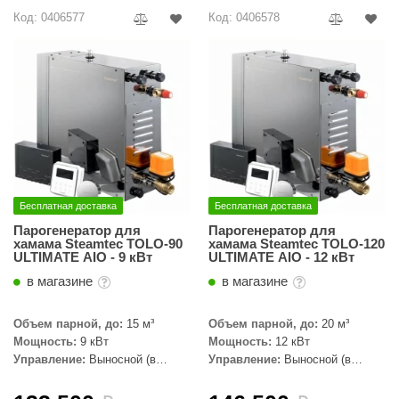
урция
Код: 0406577
Код: 0406578
елсот
ABA
MAGNUM
арвара
SAUNABOARD
ermomuros
Бесплатная доставка
Бесплатная доставка
Парогенератор для
Парогенератор для
ovali
хамама Steamtec TOLO-90
хамама Steamtec TOLO-120
ULTIMATE AIO - 9 кВт
ULTIMATE AIO - 12 кВт
lia
в магазине
в магазине
eya Sauna
Объем парной, до:
15 м³
Объем парной, до:
20 м³
inn icon
Мощность:
9 кВт
Мощность:
12 кВт
Управление:
Выносной (в
Управление:
Выносной (в
азмахайка
комплекте)
комплекте)