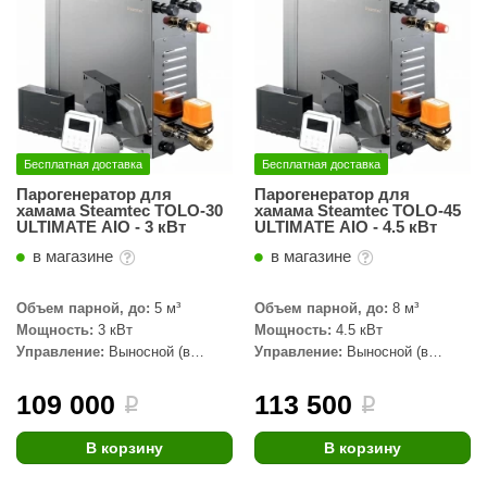
R. KERN
turm
PEKO
-Snow
Бесплатная доставка
Бесплатная доставка
OLO
Парогенератор для
Парогенератор для
хамама Steamtec TOLO-30
хамама Steamtec TOLO-45
romawolke
ULTIMATE AIO - 3 кВт
ULTIMATE AIO - 4.5 кВт
тна
в магазине
в магазине
SNOOKER
Объем парной, до:
5 м³
Объем парной, до:
8 м³
Мощность:
3 кВт
Мощность:
4.5 кВт
remier
Управление:
Выносной (в
Управление:
Выносной (в
комплекте)
комплекте)
orelli
109 000
113 500
i
i
ikkurila
В корзину
В корзину
lcon