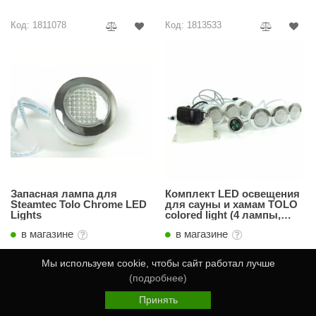
Код: 1811078
Код: 1813533
Запасная лампа для
Комплект LED освещения
Steamtec Tolo Chrome LED
для сауны и хамам TOLO
Lights
colored light (4 лампы,
кнопка управления,
в магазине
в магазине
трансформатор)
Мы используем cookie, чтобы сайт работал лучше
Тип:
Светотерапия, Точечный,
Тип:
Светотерапия, Точечный,
(подробнее)
Светодиодная
Светодиодная
Для чего:
Хамам
Для чего:
Хамам
Принять
Главная
Каталог
Избранное
Корзина
Войти