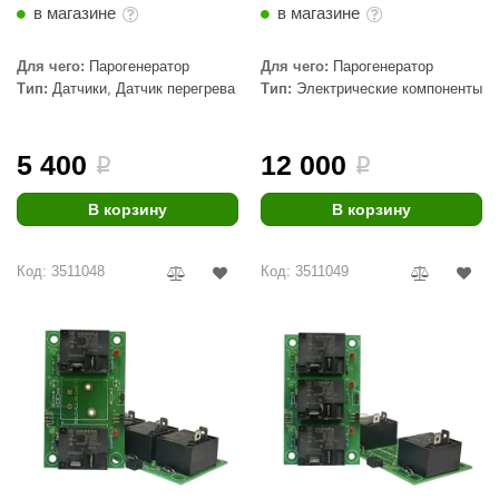
в магазине
в магазине
device
Для чего:
Парогенератор
Для чего:
Парогенератор
Тип:
Датчики, Датчик перегрева
Тип:
Электрические компоненты
5 400
12 000
i
i
В корзину
В корзину
Код: 3511048
Код: 3511049