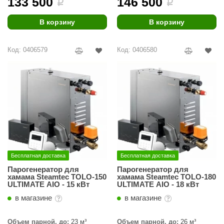
133 500
146 500
EDMUNDAS
i
i
ikkarien
В корзину
В корзину
Код: 0406579
Код: 0406580
Бесплатная доставка
Бесплатная доставка
Парогенератор для
Парогенератор для
хамама Steamtec TOLO-150
хамама Steamtec TOLO-180
ULTIMATE AIO - 15 кВт
ULTIMATE AIO - 18 кВт
в магазине
в магазине
Объем парной, до:
23 м³
Объем парной, до:
26 м³