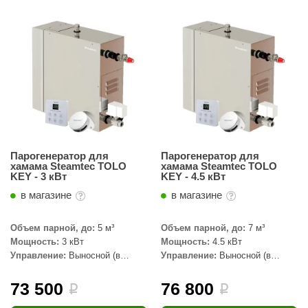
ariitti
entwood
KI
ulikivi
ento
ylo
Парогенератор для
Парогенератор для
хамама Steamtec TOLO
хамама Steamtec TOLO
lumenberg
KEY - 3 кВт
KEY - 4.5 кВт
в магазине
в магазине
WDT
UX ELEMENTS
Объем парной, до:
5 м³
Объем парной, до:
7 м³
Мощность:
3 кВт
Мощность:
4.5 кВт
edi
Управление:
Выносной (в
Управление:
Выносной (в
комплекте)
комплекте)
ygroMatik
73 500
76 800
i
i
chiedel