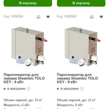
В корзину
В корзину
ANG’s
asel
Код: 0406556
Код: 0406560
usaterm
raft
ohol
entiotec
lover
aestro Woods
Парогенератор для
Парогенератор для
хамама Steamtec TOLO
хамама Steamtec TOLO
KOY
KEY - 6 кВт
KEY - 9 кВт
c Light
в магазине
в магазине
KERKES
Объем парной, до:
10 м³
Объем парной, до:
12 м³
Мощность:
6 кВт
Мощность:
9 кВт
roConHealth