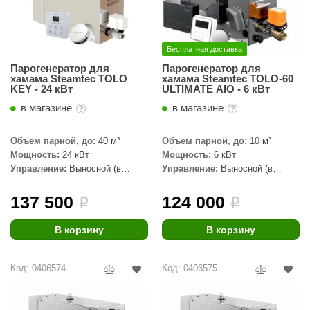
абантуй
кма
Бесплатная доставка
eplofom
Парогенератор для
Парогенератор для
хамама Steamtec TOLO
хамама Steamtec TOLO-60
LT
KEY - 24 кВт
ULTIMATE AIO - 6 кВт
в магазине
в магазине
еникс
eringer
Объем парной, до:
40 м³
Объем парной, до:
10 м³
Мощность:
24 кВт
Мощность:
6 кВт
obiba
Управление:
Выносной (в
Управление:
Выносной (в
комплекте)
комплекте)
alc
137 500
124 000
i
i
кспертСаун
В корзину
В корзину
еста
ukka Design
Код: 0406574
Код: 0406575
icht 2000