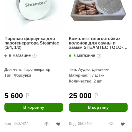
Паровая форсунка для
Комплект влагостойких
парогенератора Steamtec
колонок для сауны и
(3/4, 1/2)
хамам STEAMTEC TOLO-
music
в магазине
в магазине
Для чего:
Парогенератор
Тип:
Аудио, Динамики
Тип:
Форсунки
Материал:
Пластик
Количество:
2 шт
5 600
25 000
i
i
В корзину
В корзину
Код: 3507427
Код: 3507432