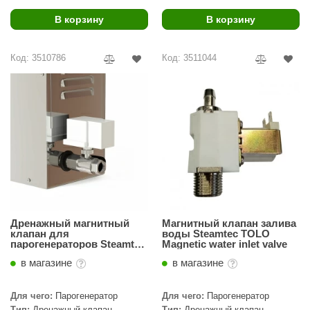
В корзину
В корзину
Код: 3510786
Код: 3511044
Дренажный магнитный
Магнитный клапан залива
клапан для
воды Steamtec TOLO
парогенераторов Steamtec
Magnetic water inlet valve
Tolo
в магазине
в магазине
Для чего:
Парогенератор
Для чего:
Парогенератор
Тип:
Дренажный клапан
Тип:
Дренажный клапан