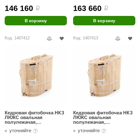
146 160
163 660
i
i
ANG’s
В корзину
В корзину
asel
usaterm
Код: 1407412
Код: 1407413
raft
ohol
entiotec
lover
aestro Woods
KOY
Кедровая фитобочка НКЗ
Кедровая фитобочка НКЗ
c Light
ЛЮКС овальная
ЛЮКС овальная
полулежачая,
полулежачая,
KERKES
Классическая
Профессиональная
уточняйте
уточняйте
(115(h)х140х78)
(115(h)х140х78)
roConHealth