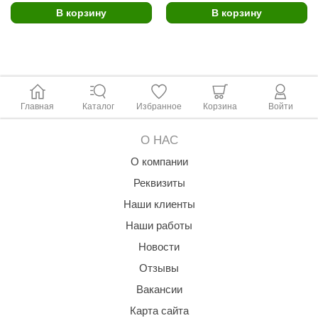
урция
В корзину
В корзину
елсот
ABA
MAGNUM
Главная
Каталог
Избранное
Корзина
Войти
арвара
SAUNABOARD
О НАС
О компании
ermomuros
Реквизиты
ovali
Наши клиенты
lia
Наши работы
eya Sauna
Новости
inn icon
Отзывы
Вакансии
азмахайка
Карта сайта