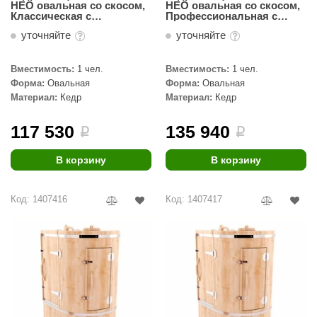
НЕО овальная со скосом,
НЕО овальная со скосом,
КЗ
Классическая с
Профессиональная с
парогенератором
парогенератором
уточняйте
уточняйте
(130(h)х78х115)
(130(h)х78х115)
ерезка
улкан
Вместимость:
1 чел.
Вместимость:
1 чел.
Форма:
Овальная
Форма:
Овальная
ефест
Материал:
Кедр
Материал:
Кедр
рмак-Термо
117 530
135 940
i
i
ройка
В корзину
В корзину
ренеран
rill’D
Код: 1407416
Код: 1407417
обросталь
зиСтим
арь-печи
волюция тепла