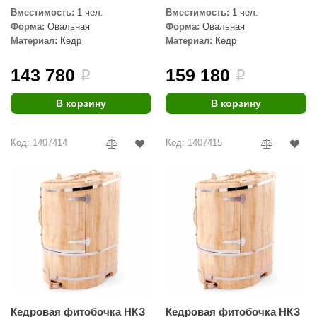
Вместимость:
1 чел.
Вместимость:
1 чел.
aldus
Форма:
Овальная
Форма:
Овальная
Материал:
Кедр
Материал:
Кедр
vimol
uramax
143 780
159 180
i
i
LP
В корзину
В корзину
олитех
Код: 1407414
Код: 1407415
amylle
arina
MF
еплодар
езувий
нжкомцентр
D SAUNA
Кедровая фитобочка НКЗ
Кедровая фитобочка НКЗ