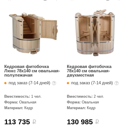
R. KERN
turm
PEKO
-Snow
OLO
romawolke
тна
Кедровая фитобочка
Кедровая фитобочка
Люкс 78х140 см овальная-
78х140 см овальная-
полулежачая
двухместная
SNOOKER
под заказ (7-14 дней)
под заказ (7-14 дней)
remier
Вместимость:
1 чел.
Вместимость:
2 чел.
orelli
Форма:
Овальная
Форма:
Овальная
Материал:
Кедр
Материал:
Кедр
ikkurila
lcon
113 735
130 985
i
i