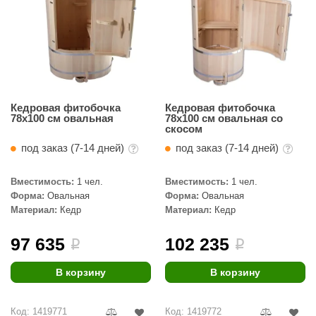
абантуй
кма
eplofom
LT
Кедровая фитобочка
Кедровая фитобочка
еникс
78х100 см овальная
78х100 см овальная со
скосом
eringer
под заказ (7-14 дней)
под заказ (7-14 дней)
obiba
Вместимость:
1 чел.
Вместимость:
1 чел.
alc
Форма:
Овальная
Форма:
Овальная
Материал:
Кедр
Материал:
Кедр
кспертСаун
97 635
102 235
i
i
еста
ukka Design
В корзину
В корзину
icht 2000
Код: 1419771
Код: 1419772