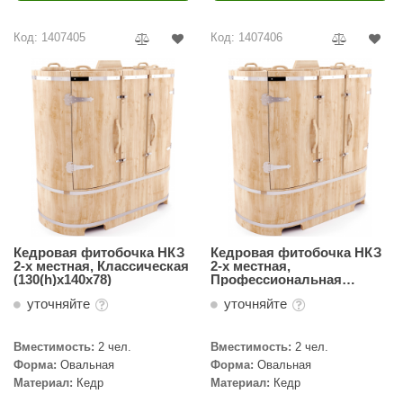
ariitti
Код: 1407405
Код: 1407406
entwood
KI
ulikivi
ento
ylo
lumenberg
Кедровая фитобочка НКЗ
Кедровая фитобочка НКЗ
WDT
2-х местная, Классическая
2-х местная,
(130(h)х140х78)
Профессиональная
(130(h)х140х78)
UX ELEMENTS
уточняйте
уточняйте
edi
Вместимость:
2 чел.
Вместимость:
2 чел.
ygroMatik
Форма:
Овальная
Форма:
Овальная
Материал:
Кедр
Материал:
Кедр
chiedel