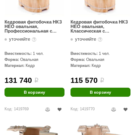
орнадо
гненный камень
Кедровая фитобочка НКЗ
Кедровая фитобочка НКЗ
НЕО овальная,
НЕО овальная,
еплый камень
Профессиональная с
Классическая с
парогенератором
парогенератором
оссия
уточняйте
уточняйте
(130(h)х78х115)
(130(h)х78х115)
эровита
Вместимость:
1 чел.
Вместимость:
1 чел.
Форма:
Овальная
Форма:
Овальная
МТ
Материал:
Кедр
Материал:
Кедр
АР-ecology
131 740
115 570
i
i
СОМ
В корзину
В корзину
остёр
НЕРГОРЕСУРС
Код: 1419769
Код: 1419770
coLife
oodson