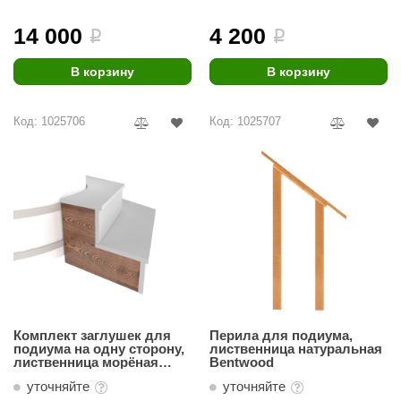
КЗ
14 000
4 200
i
i
ерезка
В корзину
В корзину
улкан
ефест
Код: 1025706
Код: 1025707
рмак-Термо
ройка
ренеран
rill’D
обросталь
зиСтим
Комплект заглушек для
Перила для подиума,
подиума на одну сторону,
лиственница натуральная
арь-печи
лиственница морёная
Bentwood
Bentwood
волюция тепла
уточняйте
уточняйте