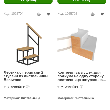
aldus
Код: 1025704
Код: 1025705
vimol
uramax
LP
олитех
amylle
arina
MF
Лесенка с перилами 2
Комплект заглушек для
ступени из лиственницы
подиума на одну сторону,
еплодар
Bentwood
лиственница натуральная
Bentwood
уточняйте
уточняйте
езувий
нжкомцентр
Материал:
Лиственница
Материал:
Лиственница
D SAUNA