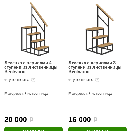
ANG’s
asel
usaterm
raft
ohol
Лесенка с перилами 4
Лесенка с перилами 3
entiotec
ступени из лиственницы
ступени из лиственницы
Bentwood
Bentwood
lover
уточняйте
уточняйте
aestro Woods
Материал:
Лиственница
Материал:
Лиственница
KOY
c Light
KERKES
20 000
16 000
i
i
roConHealth
В корзину
В корзину