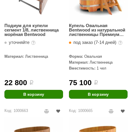
R. KERN
turm
PEKO
Подиум для купели
Купель Овальная
сегмент 1/8, лиственница
Bentwood из натуральной
морёная Bentwood
лиственницы Премиум
-Snow
0,59 х 1,06 х 1,0 м
уточняйте
под заказ (7-14 дней)
OLO
Материал:
Лиственница
Форма:
Овальная
romawolke
Материал:
Лиственница
Вместимость:
1 чел
тна
SNOOKER
22 800
75 100
i
i
remier
В корзину
В корзину
orelli
Код: 1000663
Код: 1000665
ikkurila
lcon