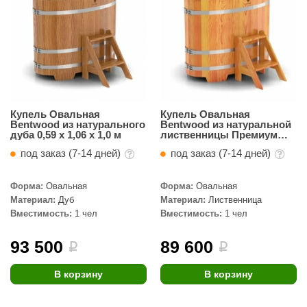
урция
елсот
ABA
MAGNUM
арвара
Купель Овальная
Купель Овальная
Bentwood из натурального
Bentwood из натуральной
SAUNABOARD
дуба 0,59 х 1,06 х 1,0 м
лиственницы Премиум
0,69 х 1,31 х 1,0 м
под заказ (7-14 дней)
под заказ (7-14 дней)
ermomuros
ovali
Форма:
Овальная
Форма:
Овальная
Материал:
Дуб
Материал:
Лиственница
lia
Вместимость:
1 чел
Вместимость:
1 чел
eya Sauna
93 500
89 600
i
i
inn icon
В корзину
В корзину
азмахайка