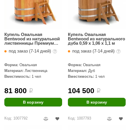
Купель Овальная
Купель Овальная
Bentwood из натуральной
Bentwood из натурального
лиственницы Премиум
дуба 0,59 х 1,06 х 1,1 м
0,59 х 1,06 х 1,1 м
под заказ (7-14 дней)
под заказ (7-14 дней)
Форма:
Овальная
Форма:
Овальная
Материал:
Лиственница
Материал:
Дуб
Вместимость:
1 чел
Вместимость:
1 чел
81 800
104 500
i
i
В корзину
В корзину
Код: 1007792
Код: 1007793