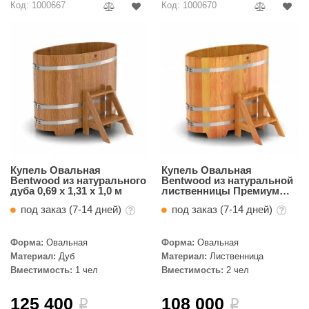
EDMUNDAS
Код: 1000667
Код: 1000670
ikkarien
Купель Овальная
Купель Овальная
Bentwood из натурального
Bentwood из натуральной
дуба 0,69 х 1,31 х 1,0 м
лиственницы Премиум
0,80 х 1,42 х 1,0 м
под заказ (7-14 дней)
под заказ (7-14 дней)
Форма:
Овальная
Форма:
Овальная
Материал:
Дуб
Материал:
Лиственница
Вместимость:
1 чел
Вместимость:
2 чел
125 400
108 000
i
i