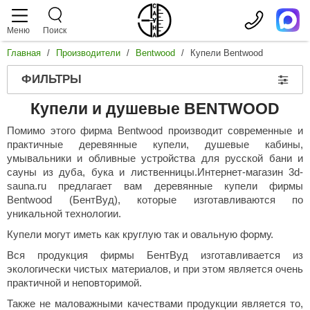
Меню
Поиск
Главная
/
Производители
/
Bentwood
/
Купели Bentwood
аталог
слуги
роизводители
ФИЛЬТРЫ
аромакс
Дровяные печи
Сауны
Купели и душевые BENTWOOD
teamtec
Показать
Электрические печи
Отделка парной
Помимо этого фирма Bentwood производит современные и
arvia
Чугунные
практичные деревянные купели, душевые кабины,
Показать
Печи из 
умывальники и обливные устройства для русской бани и
Парогенераторы
Турецкая баня
oorWood
Печи в о
сауны из дуба, бука и лиственницы.Интернет-магазин 3d-
Мощность
Печи с б
sauna.ru предлагает вам деревянные купели фирмы
randis
Показать
Пульты управления
Соляная комната
2 кВт
Печи с в
Bentwood (БентВуд), которые изготавливаются по
3 кВт
от 20 кВт.
Печи с з
уникальной технологии.
orn
Показать
4 кВт
18 кВт.
С пароген
Камни для печей
ИК сауны
Купели могут иметь как круглую так и овальную форму.
4.5 кВт
15 кВт.
С теплооб
ENKI
Для пече
5 кВт
12 кВт.
С большой 
Вся продукция фирмы БентВуд изготавливается из
Показать
Для пар
Двери для сауны
Стеклянный фасад
6 кВт
os
9 кВт.
Печи под о
экологически чистых материалов, и при этом является очень
Для пече
Жадеит
7 кВт
6 кВт.
Открытая к
практичной и неповторимой.
Для инф
astor
Показать
Габбро-д
8 кВт
4,5 кВт.
Аксессуары
Сервис
Печь в сет
С WiFi
Также не маловажными качествами продукции является то,
Талькохл
9 кВт
3 кВт.
Для финск