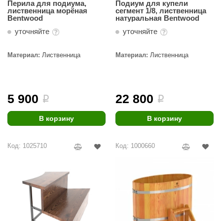
Перила для подиума,
Подиум для купели
абантуй
лиственница морёная
сегмент 1/8, лиственница
Bentwood
натуральная Bentwood
кма
уточняйте
уточняйте
eplofom
Материал:
Лиственница
Материал:
Лиственница
LT
еникс
5 900
22 800
i
i
eringer
obiba
В корзину
В корзину
alc
Код: 1025710
Код: 1000660
кспертСаун
еста
ukka Design
icht 2000