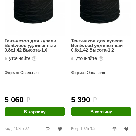
ariitti
entwood
KI
Тент-чехол для купели
Тент-чехол для купели
ulikivi
Bentwood удлиненный
Bentwood удлиненный
0.8х1.42 Высота-1.0
0.8х1.42 Высота-1.2
ento
уточняйте
уточняйте
ylo
Форма:
Овальная
Форма:
Овальная
lumenberg
WDT
5 060
5 390
i
i
UX ELEMENTS
edi
В корзину
В корзину
ygroMatik
Код: 1025702
Код: 1025703
chiedel