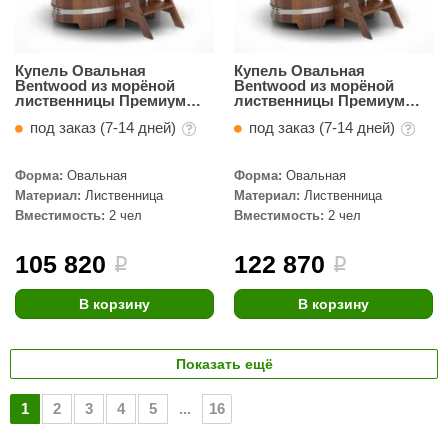
Купель Овальная
Купель Овальная
Bentwood из морёной
Bentwood из морёной
лиственницы Премиум
лиственницы Премиум
0,69 х 1,31 х 1,1 м
0,69 х 1,31 х 1,2 м
под заказ (7-14 дней)
под заказ (7-14 дней)
Форма:
Овальная
Форма:
Овальная
Материал:
Лиственница
Материал:
Лиственница
Вместимость:
2 чел
Вместимость:
2 чел
105 820
122 870
i
i
В корзину
В корзину
Показать ещё
1
2
3
4
5
...
16