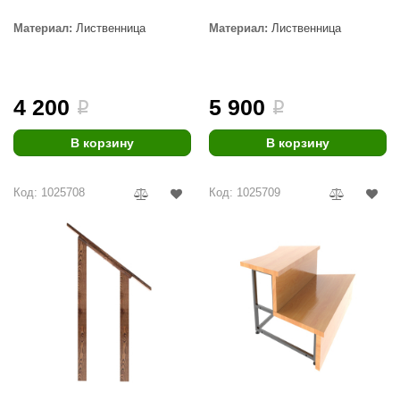
орнадо
Материал:
Лиственница
Материал:
Лиственница
гненный камень
еплый камень
4 200
5 900
i
i
оссия
В корзину
В корзину
эровита
МТ
Код: 1025708
Код: 1025709
АР-ecology
СОМ
остёр
НЕРГОРЕСУРС
coLife
oodson