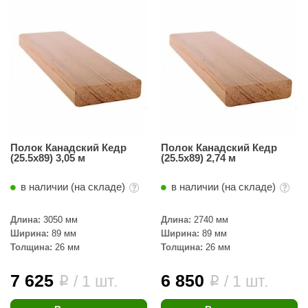
ANG’s
asel
usaterm
raft
ohol
Полок Канадский Кедр
Полок Канадский Кедр
entiotec
(25.5x89) 3,05 м
(25.5x89) 2,74 м
lover
в наличии (на складе)
в наличии (на складе)
aestro Woods
Длина:
3050 мм
Длина:
2740 мм
KOY
Ширина:
89 мм
Ширина:
89 мм
Толщина:
26 мм
Толщина:
26 мм
c Light
KERKES
7 625
6 850
/ 1 шт.
/ 1 шт.
i
i
roConHealth