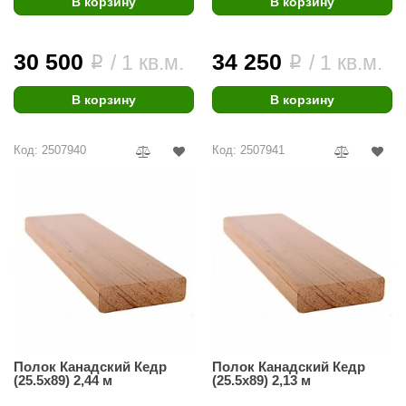
В корзину
В корзину
aldus
30 500
34 250
vimol
/ 1 кв.м.
/ 1 кв.м.
i
i
uramax
В корзину
В корзину
LP
Код: 2507940
Код: 2507941
олитех
amylle
arina
MF
еплодар
езувий
нжкомцентр
Полок Канадский Кедр
Полок Канадский Кедр
(25.5x89) 2,44 м
(25.5x89) 2,13 м
D SAUNA