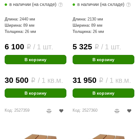
в наличии (на складе)
в наличии (на складе)
КЗ
ерезка
Длина:
2440 мм
Длина:
2130 мм
Ширина:
89 мм
Ширина:
89 мм
улкан
Толщина:
26 мм
Толщина:
26 мм
ефест
6 100
5 325
/ 1 шт.
/ 1 шт.
i
i
рмак-Термо
В корзину
В корзину
ройка
ренеран
30 500
31 950
/ 1 кв.м.
/ 1 кв.м.
i
i
rill’D
В корзину
В корзину
обросталь
зиСтим
Код: 2527359
Код: 2527360
арь-печи
волюция тепла