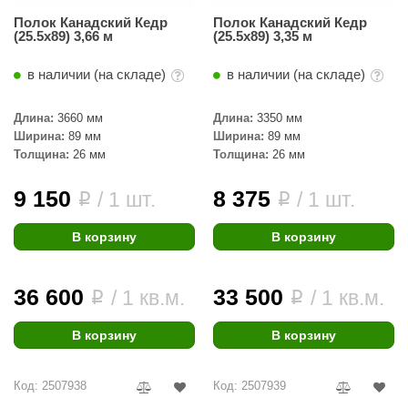
Полок Канадский Кедр
Полок Канадский Кедр
ariitti
(25.5x89) 3,66 м
(25.5x89) 3,35 м
entwood
в наличии (на складе)
в наличии (на складе)
KI
Длина:
3660 мм
Длина:
3350 мм
ulikivi
Ширина:
89 мм
Ширина:
89 мм
Толщина:
26 мм
Толщина:
26 мм
ento
9 150
8 375
/ 1 шт.
/ 1 шт.
i
i
ylo
lumenberg
В корзину
В корзину
WDT
36 600
33 500
/ 1 кв.м.
/ 1 кв.м.
i
i
UX ELEMENTS
edi
В корзину
В корзину
ygroMatik
Код: 2507938
Код: 2507939
chiedel