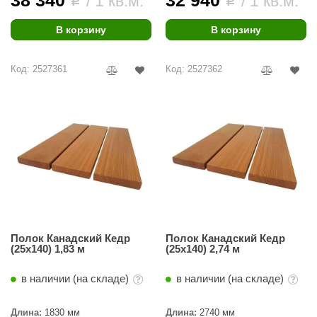
38 340
32 940
/ 1 кв.м.
/ 1 кв.м.
i
i
абантуй
В корзину
В корзину
кма
eplofom
Код: 2527361
Код: 2527362
LT
еникс
eringer
obiba
alc
кспертСаун
Полок Канадский Кедр
Полок Канадский Кедр
еста
(25x140) 1,83 м
(25x140) 2,74 м
ukka Design
в наличии (на складе)
в наличии (на складе)
icht 2000
Длина:
1830 мм
Длина:
2740 мм