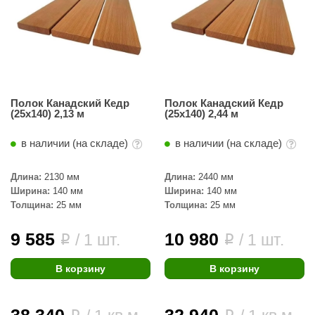
орнадо
гненный камень
еплый камень
оссия
Полок Канадский Кедр
Полок Канадский Кедр
(25x140) 2,13 м
(25x140) 2,44 м
эровита
МТ
в наличии (на складе)
в наличии (на складе)
АР-ecology
Длина:
2130 мм
Длина:
2440 мм
Ширина:
140 мм
Ширина:
140 мм
СОМ
Толщина:
25 мм
Толщина:
25 мм
остёр
9 585
10 980
/ 1 шт.
/ 1 шт.
i
i
НЕРГОРЕСУРС
В корзину
В корзину
coLife
oodson