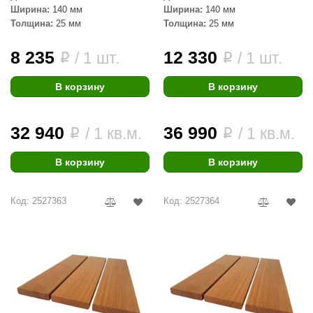
R. KERN
Ширина:
140 мм
Ширина:
140 мм
Толщина:
25 мм
Толщина:
25 мм
turm
8 235
12 330
/ 1 шт.
/ 1 шт.
i
i
PEKO
-Snow
В корзину
В корзину
OLO
32 940
36 990
/ 1 кв.м.
/ 1 кв.м.
i
i
romawolke
тна
В корзину
В корзину
SNOOKER
Код: 2527363
Код: 2527364
remier
orelli
ikkurila
lcon