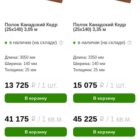
урция
елсот
Полок Канадский Кедр
Полок Канадский Кедр
ABA
(25x140) 3,05 м
(25x140) 3,35 м
MAGNUM
в наличии (на складе)
в наличии (на складе)
арвара
Длина:
3050 мм
Длина:
3350 мм
SAUNABOARD
Ширина:
140 мм
Ширина:
140 мм
Толщина:
25 мм
Толщина:
25 мм
ermomuros
ovali
13 725
15 075
/ 1 шт.
/ 1 шт.
i
i
lia
В корзину
В корзину
eya Sauna
41 175
45 225
inn icon
/ 1 кв.м.
/ 1 кв.м.
i
i
азмахайка
В корзину
В корзину