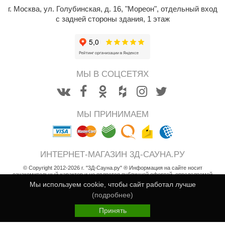
г. Москва
,
ул. Голубинская, д. 16, "Мореон", отдельный вход
с задней стороны здания, 1 этаж
МЫ В СОЦСЕТЯХ
МЫ ПРИНИМАЕМ
ИНТЕРНЕТ-МАГАЗИН 3Д-САУНА.РУ
© Copyright 2012-2026 г. "3Д-Сауна.ру" ® Информация на сайте носит
ознакомительный характер и не является публичной офертой, определяемой
положениями статьи 437 Гражданского кодекса РФ
Мы используем cookie, чтобы сайт работал лучше
Возврат товара
(подробнее)
Пользовательское соглашение
Принять
Политика конфиденциальности