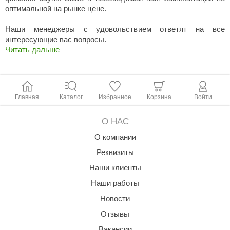
урция
оптимальной на рынке цене.
елсот
Наши менеджеры с удовольствием ответят на все
интересующие вас вопросы.
ABA
Читать дальше
MAGNUM
арвара
Главная
Каталог
Избранное
Корзина
Войти
SAUNABOARD
ermomuros
О НАС
ovali
О компании
Реквизиты
lia
Наши клиенты
eya Sauna
Наши работы
inn icon
Новости
азмахайка
Отзывы
Вакансии