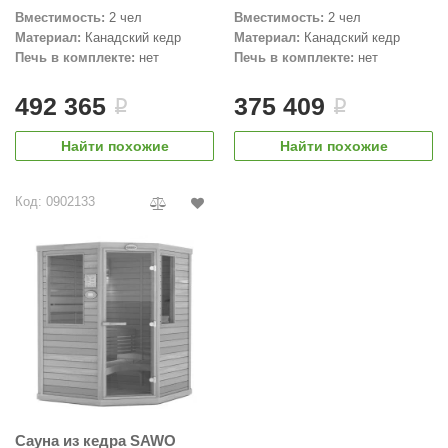
оборудованием, SR02-
19287559
Вместимость:
2 чел
Вместимость:
2 чел
aldus
Материал:
Канадский кедр
Материал:
Канадский кедр
Печь в комплекте:
нет
Печь в комплекте:
нет
vimol
uramax
492 365
375 409
i
i
LP
Найти похожие
Найти похожие
олитех
Код: 0902133
amylle
arina
MF
еплодар
езувий
нжкомцентр
D SAUNA
Сауна из кедра SAWO