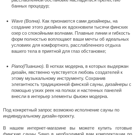
R. KERN
банных процедур;
turm
Wave (Волна).
Как признаются сами дизайнеры, на
PEKO
создание этого дизайна их вдохновили тысячи финских
озер со спокойными волнами. Плавные линии и гибкость
-Snow
форм полностью воплощают ваши мечты об идеальных
условиях для комфортного, расслабленного отдыха
OLO
вашего тела в приятной для глаз обстановке;
romawolke
Piano(Пианино).
В нотках модерна, в которых выдержан
тна
дизайн, явственно чувствуется любовь создателей к
этому музыкальному инструменту. Сохранив
SNOOKER
элегантность традиционной финской сауны, дизайнеры с
помощью узких реек на полках и настенных панелей
remier
внесли в интерьер элементы фьюжн модерна.
orelli
Под конкретный запрос возможно исполнение сауны по
ikkurila
индивидуальному дизайн-проекту.
lcon
В нашем интернет-магазине вы можете купить готовые
финские сауны Sawo в необходимой вам комплектации по