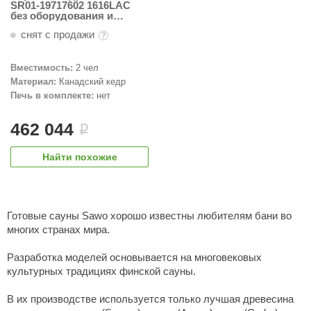
SR01-19717602 1616LAC
КЗ
без оборудования и
аксессуаров (1,6м х 1,6м,
снят с продажи
кедр)
ерезка
улкан
Вместимость:
2 чел
Материал:
Канадский кедр
ефест
Печь в комплекте:
нет
рмак-Термо
462 044
i
ройка
Найти похожие
ренеран
rill’D
Готовые сауны Sawo хорошо известны любителям бани во
обросталь
многих странах мира.
зиСтим
Разработка моделей основывается на многовековых
культурных традициях финской сауны.
арь-печи
волюция тепла
В их производстве используется только лучшая древесина