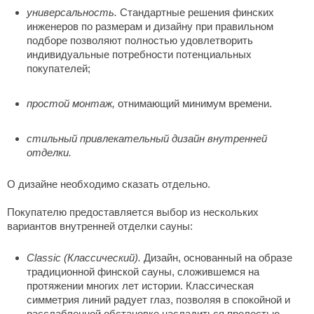
абантуй
универсальность.
Стандартные решения финских
инженеров по размерам и дизайну при правильном
кма
подборе позволяют полностью удовлетворить
индивидуальные потребности потенциальных
eplofom
покупателей;
LT
простой монтаж,
отнимающий минимум времени.
еникс
стильный привлекательный дизайн внутренней
eringer
отделки.
obiba
О дизайне необходимо сказать отдельно.
alc
Покупателю предоставляется выбор из нескольких
кспертСаун
вариантов внутренней отделки сауны:
еста
Classic (Классический).
Дизайн, основанный на образе
ukka Design
традиционной финской сауны, сложившемся на
протяжении многих лет истории. Классическая
icht 2000
симметрия линий радует глаз, позволяя в спокойной и
расслабленной обстановке насладиться прелестью