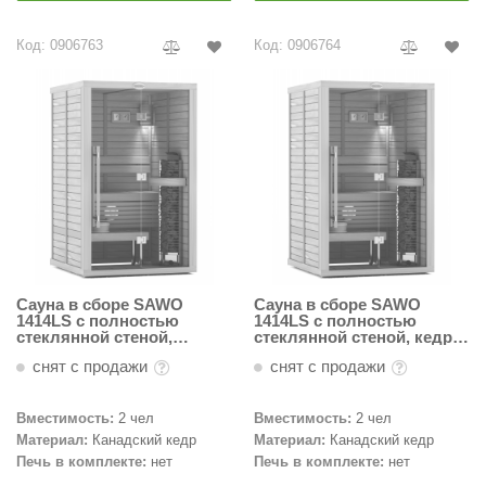
ariitti
Код: 0906763
Код: 0906764
entwood
KI
ulikivi
ento
ylo
lumenberg
Сауна в сборе SAWO
Сауна в сборе SAWO
WDT
1414LS с полностью
1414LS с полностью
стеклянной стеной,
стеклянной стеной, кедр,
кедр,вагонка увел.
вагонка станд. ширины
UX ELEMENTS
снят с продажи
снят с продажи
ширины (130мм), в компл.
(100мм), в компл.с
с аксессуарами, SR02-
аксессуарами и
edi
19287559
оборудованием, SR02-
19237554
Вместимость:
2 чел
Вместимость:
2 чел
ygroMatik
Материал:
Канадский кедр
Материал:
Канадский кедр
Печь в комплекте:
нет
Печь в комплекте:
нет
chiedel