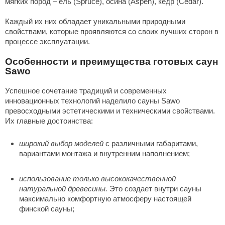
мягких пород – ель (Spruce), осина (Aspen), кедр (Cedar).
орнадо
Каждый их них обладает уникальными природными
гненный камень
свойствами, которые проявляются со своих лучших сторон в
процессе эксплуатации.
еплый камень
Особенности и преимущества готовых саун
оссия
Sawo
эровита
Успешное сочетание традиций и современных
инновационных технологий наделило сауны Sawo
МТ
превосходными эстетическими и техническими свойствами.
АР-ecology
Их главные достоинства:
СОМ
широкий выбор моделей
с различными габаритами,
вариантами монтажа и внутренним наполнением;
остёр
НЕРГОРЕСУРС
использование только высококачественной
натуральной древесины.
Это создает внутри сауны
coLife
максимально комфортную атмосферу настоящей
финской сауны;
oodson