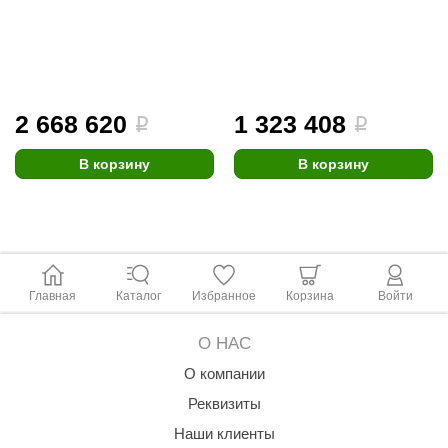
ANG’s
asel
usaterm
2 668 620
1 323 408
i
i
raft
В корзину
В корзину
ohol
entiotec
lover
aestro Woods
Главная
Каталог
Избранное
Корзина
Войти
KOY
О НАС
c Light
О компании
KERKES
Реквизиты
Наши клиенты
roConHealth