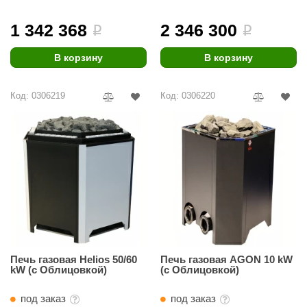
ariitti
1 342 368
2 346 300
i
i
entwood
В корзину
В корзину
KI
Код: 0306219
Код: 0306220
ulikivi
ento
ylo
lumenberg
WDT
UX ELEMENTS
edi
Печь газовая Helios 50/60
Печь газовая AGON 10 kW
kW (с Облицовкой)
(с Облицовкой)
ygroMatik
под заказ
под заказ
chiedel