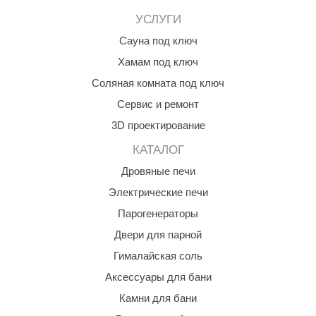
КЗ
УСЛУГИ
Сауна под ключ
ерезка
Хамам под ключ
улкан
Соляная комната под ключ
ефест
Сервис и ремонт
рмак-Термо
3D проектирование
ройка
КАТАЛОГ
Дровяные печи
ренеран
Электрические печи
rill’D
Парогенераторы
обросталь
Двери для парной
зиСтим
Гималайская соль
арь-печи
Аксессуары для бани
Камни для бани
волюция тепла