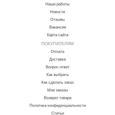
Наши работы
aldus
Новости
vimol
Отзывы
uramax
Вакансии
Карта сайта
LP
ПОКУПАТЕЛЯМ
олитех
Оплата
amylle
Доставка
arina
Вопрос-ответ
MF
Как выбрать
Как сделать заказ
еплодар
Мои заказы
езувий
Возврат товара
нжкомцентр
Политика конфиденциальности
D SAUNA
Статьи