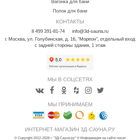
Вагонка для бани
орнадо
Полок для бани
гненный камень
КОНТАКТЫ
еплый камень
8
499
391-81-74
info@3d-sauna.ru
г. Москва
,
ул. Голубинская, д. 16, "Мореон", отдельный вход
оссия
с задней стороны здания, 1 этаж
эровита
МТ
АР-ecology
МЫ В СОЦСЕТЯХ
СОМ
остёр
МЫ ПРИНИМАЕМ
НЕРГОРЕСУРС
coLife
ИНТЕРНЕТ-МАГАЗИН 3Д-САУНА.РУ
oodson
© Copyright 2012-2026 г. "3Д-Сауна.ру" ® Информация на сайте носит