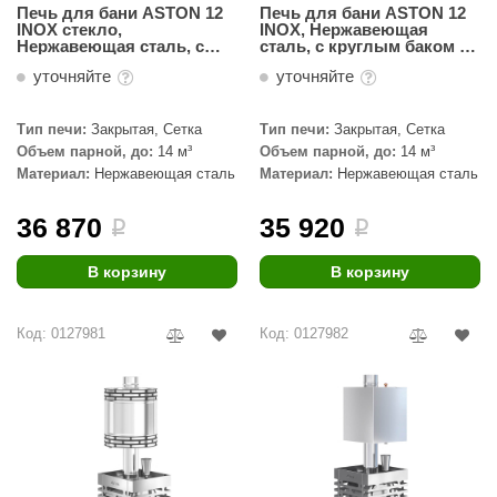
Печь для бани ASTON 12
Печь для бани ASTON 12
INOX стекло,
INOX, Нержавеющая
Нержавеющая сталь, с
сталь, с круглым баком на
баком на трубе 50л Ø115
трубе 50л Ø115 (AISI 439)
уточняйте
уточняйте
(AISI 439)
Тип печи:
Закрытая, Сетка
Тип печи:
Закрытая, Сетка
Объем парной, до:
14 м³
Объем парной, до:
14 м³
Материал:
Нержавеющая сталь
Материал:
Нержавеющая сталь
36 870
35 920
i
i
В корзину
В корзину
Код: 0127981
Код: 0127982