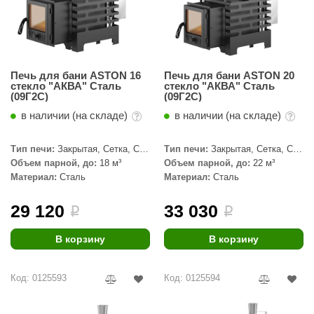
Печь для бани ASTON 16
Печь для бани ASTON 20
стекло "АКВА" Сталь
стекло "АКВА" Сталь
(09Г2С)
(09Г2С)
в наличии (на складе)
в наличии (на складе)
Тип печи:
Закрытая, Сетка, С
Тип печи:
Закрытая, Сетка, С
паровой пушкой
паровой пушкой
Объем парной, до:
18 м³
Объем парной, до:
22 м³
Материал:
Сталь
Материал:
Сталь
29 120
33 030
i
i
В корзину
В корзину
Код: 0125593
Код: 0125594