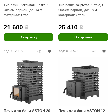
Тип печи:
Закрытая, Сетка, С
Тип печи:
Закрытая, Сетка, С
ANG’s
паровой пушкой
паровой пушкой
Объем парной, до:
14 м³
Объем парной, до:
18 м³
Материал:
Сталь
Материал:
Сталь
asel
21 600
25 410
usaterm
i
i
raft
В корзину
В корзину
ohol
Код: 0125577
Код: 0125578
entiotec
lover
aestro Woods
KOY
c Light
KERKES
roConHealth
Печь для бани ASTON 20
Печь для бани ASTON 12