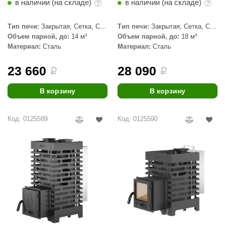
EDMUNDAS
в наличии (на складе)
в наличии (на складе)
ikkarien
Тип печи:
Закрытая, Сетка, С
Тип печи:
Закрытая, Сетка, С
паровой пушкой
паровой пушкой
Объем парной, до:
14 м³
Объем парной, до:
18 м³
Материал:
Сталь
Материал:
Сталь
23 660
28 090
i
i
В корзину
В корзину
Код: 0125589
Код: 0125590