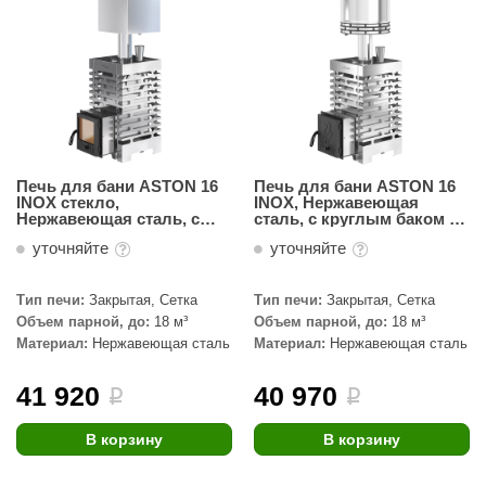
Печь для бани ASTON 16
Печь для бани ASTON 16
INOX стекло,
INOX, Нержавеющая
Нержавеющая сталь, с
сталь, с круглым баком на
баком на трубе 50л Ø115
трубе 50л Ø115 (AISI 439)
уточняйте
уточняйте
(AISI 439)
Тип печи:
Закрытая, Сетка
Тип печи:
Закрытая, Сетка
Объем парной, до:
18 м³
Объем парной, до:
18 м³
Материал:
Нержавеющая сталь
Материал:
Нержавеющая сталь
41 920
40 970
i
i
В корзину
В корзину