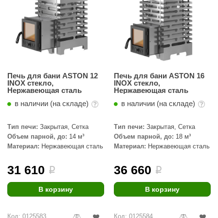
орнадо
гненный камень
еплый камень
оссия
Печь для бани ASTON 12
Печь для бани ASTON 16
эровита
INOX стекло,
INOX стекло,
Нержавеющая сталь
Нержавеющая сталь
МТ
в наличии (на складе)
в наличии (на складе)
АР-ecology
Тип печи:
Закрытая, Сетка
Тип печи:
Закрытая, Сетка
СОМ
Объем парной, до:
14 м³
Объем парной, до:
18 м³
Материал:
Нержавеющая сталь
Материал:
Нержавеющая сталь
остёр
31 610
36 660
i
i
НЕРГОРЕСУРС
coLife
В корзину
В корзину
oodson
Код: 0125583
Код: 0125584