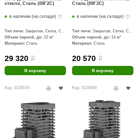
стекло, Сталь (09Г2С)
Сталь (09Г2С)
aldus
в наличии (на складе)
в наличии (на складе)
vimol
uramax
Тип печи:
Закрытая, Сетка, С
Тип печи:
Закрытая, Сетка, С
паровой пушкой
паровой пушкой
Объем парной, до:
22 м³
Объем парной, до:
14 м³
LP
Материал:
Сталь
Материал:
Сталь
олитех
29 320
20 570
i
i
amylle
В корзину
В корзину
arina
MF
Код: 0125579
Код: 0125580
еплодар
езувий
нжкомцентр
D SAUNA