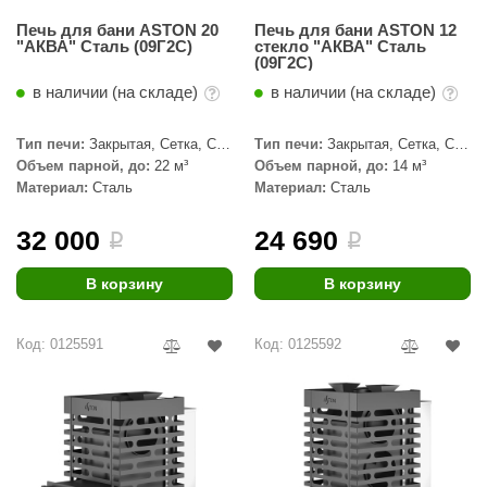
Печь для бани ASTON 20
Печь для бани ASTON 12
"АКВА" Сталь (09Г2С)
стекло "АКВА" Сталь
(09Г2С)
в наличии (на складе)
в наличии (на складе)
Тип печи:
Закрытая, Сетка, С
Тип печи:
Закрытая, Сетка, С
паровой пушкой
паровой пушкой
Объем парной, до:
22 м³
Объем парной, до:
14 м³
Материал:
Сталь
Материал:
Сталь
32 000
24 690
i
i
В корзину
В корзину
Код: 0125591
Код: 0125592