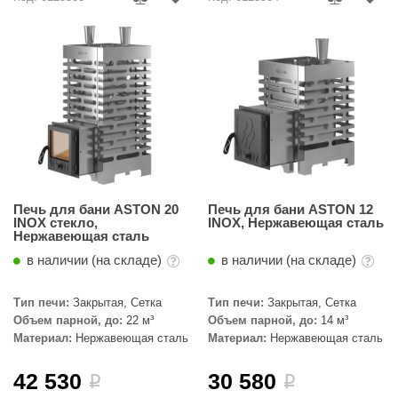
абантуй
кма
eplofom
LT
еникс
eringer
Печь для бани ASTON 20
Печь для бани ASTON 12
obiba
INOX стекло,
INOX, Нержавеющая сталь
Нержавеющая сталь
alc
в наличии (на складе)
в наличии (на складе)
кспертСаун
Тип печи:
Закрытая, Сетка
Тип печи:
Закрытая, Сетка
еста
Объем парной, до:
22 м³
Объем парной, до:
14 м³
Материал:
Нержавеющая сталь
Материал:
Нержавеющая сталь
ukka Design
icht 2000
42 530
30 580
i
i