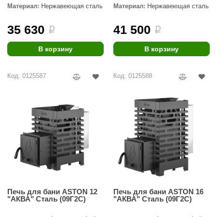
урция
Материал:
Нержавеющая сталь
Материал:
Нержавеющая сталь
елсот
35 630
41 500
i
i
ABA
В корзину
В корзину
MAGNUM
арвара
Код: 0125587
Код: 0125588
SAUNABOARD
ermomuros
ovali
lia
eya Sauna
inn icon
Печь для бани ASTON 12
Печь для бани ASTON 16
"АКВА" Сталь (09Г2С)
"АКВА" Сталь (09Г2С)
азмахайка