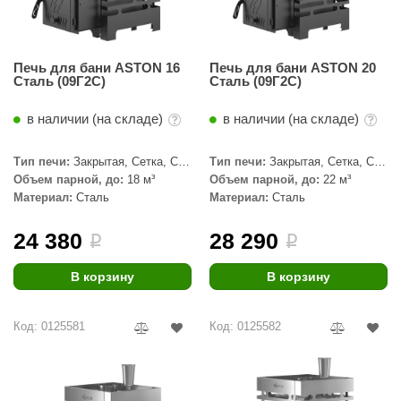
КЗ
ерезка
Печь для бани ASTON 16
Печь для бани ASTON 20
Сталь (09Г2С)
Сталь (09Г2С)
улкан
в наличии (на складе)
в наличии (на складе)
ефест
рмак-Термо
Тип печи:
Закрытая, Сетка, С
Тип печи:
Закрытая, Сетка, С
паровой пушкой
паровой пушкой
Объем парной, до:
18 м³
Объем парной, до:
22 м³
ройка
Материал:
Сталь
Материал:
Сталь
ренеран
24 380
28 290
i
i
rill’D
В корзину
В корзину
обросталь
зиСтим
Код: 0125581
Код: 0125582
арь-печи
волюция тепла