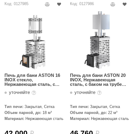
Код: 0127985
Код: 0127986
Печь для бани ASTON 16
Печь для бани ASTON 20
INOX стекло,
INOX, Нержавеющая
Нержавеющая сталь, с
сталь, с баком на трубе
круглым баком на трубе
50л Ø115 (AISI 439)
уточняйте
уточняйте
50л Ø115 (AISI 439)
Тип печи:
Закрытая, Сетка
Тип печи:
Закрытая, Сетка
Объем парной, до:
18 м³
Объем парной, до:
22 м³
Материал:
Нержавеющая сталь
Материал:
Нержавеющая сталь
42 000
46 760
i
i