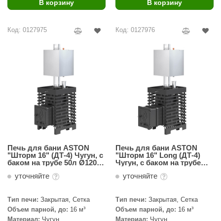
В корзину
В корзину
Код: 0127975
Код: 0127976
Печь для бани ASTON
Печь для бани ASTON
"Шторм 16" (ДТ-4) Чугун, с
"Шторм 16" Long (ДТ-4)
баком на трубе 50л Ø120
Чугун, с баком на трубе
(AISI 439)
50л Ø120 (AISI 439)
уточняйте
уточняйте
Тип печи:
Закрытая, Сетка
Тип печи:
Закрытая, Сетка
Объем парной, до:
16 м³
Объем парной, до:
16 м³
Материал:
Чугун
Материал:
Чугун