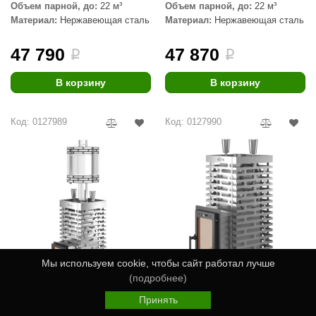
Объем парной, до:
22 м³
Объем парной, до:
22 м³
Материал:
Нержавеющая сталь
Материал:
Нержавеющая сталь
47 790
47 870
i
i
В корзину
В корзину
Код: 0127989
Код: 0127990
Мы используем cookie, чтобы сайт работал лучше
(подробнее)
Печь для бани ASTON 20
Печь для бани ASTON 24
Принять
INOX стекло,
INOX (310М) Нержавеющая
Главная
Каталог
Избранное
Корзина
Войти
Нержавеющая сталь, с
сталь