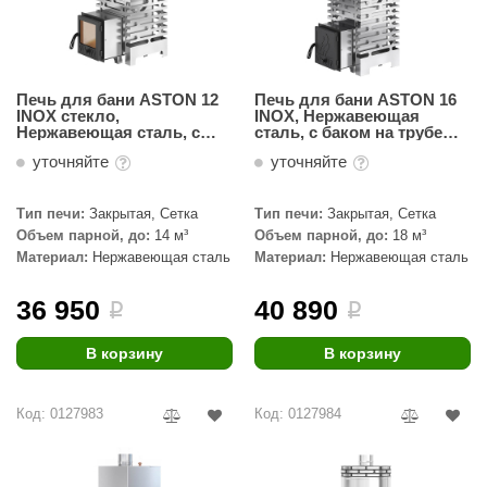
Печь для бани ASTON 12
Печь для бани ASTON 16
INOX стекло,
INOX, Нержавеющая
Нержавеющая сталь, с
сталь, с баком на трубе
круглым баком на трубе
50л Ø115 (AISI 439)
уточняйте
уточняйте
50л Ø115 (AISI 439)
Тип печи:
Закрытая, Сетка
Тип печи:
Закрытая, Сетка
Объем парной, до:
14 м³
Объем парной, до:
18 м³
Материал:
Нержавеющая сталь
Материал:
Нержавеющая сталь
36 950
40 890
i
i
В корзину
В корзину
Код: 0127983
Код: 0127984