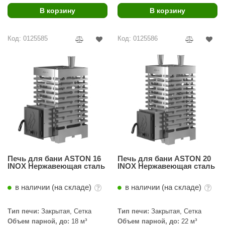
R. KERN
В корзину
В корзину
turm
Код: 0125585
Код: 0125586
PEKO
-Snow
OLO
romawolke
тна
SNOOKER
remier
Печь для бани ASTON 16
Печь для бани ASTON 20
INOX Нержавеющая сталь
INOX Нержавеющая сталь
orelli
в наличии (на складе)
в наличии (на складе)
ikkurila
lcon
Тип печи:
Закрытая, Сетка
Тип печи:
Закрытая, Сетка
Объем парной, до:
18 м³
Объем парной, до:
22 м³