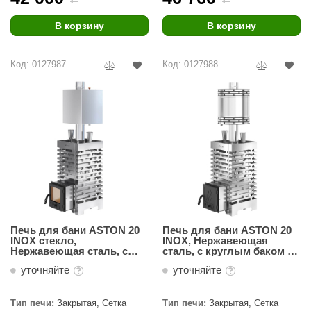
В корзину
В корзину
Код: 0127987
Код: 0127988
Печь для бани ASTON 20
Печь для бани ASTON 20
INOX стекло,
INOX, Нержавеющая
Нержавеющая сталь, с
сталь, с круглым баком на
баком на трубе 50л Ø115
трубе 50л Ø115 (AISI 439)
уточняйте
уточняйте
(AISI 439)
Тип печи:
Закрытая, Сетка
Тип печи:
Закрытая, Сетка