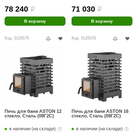
78 240
71 030
i
i
ariitti
В корзину
В корзину
entwood
KI
Код: 0125575
Код: 0125576
ulikivi
ento
ylo
lumenberg
WDT
UX ELEMENTS
Печь для бани ASTON 12
Печь для бани ASTON 16
edi
стекло, Сталь (09Г2С)
стекло, Сталь (09Г2С)
ygroMatik
в наличии (на складе)
в наличии (на складе)
chiedel