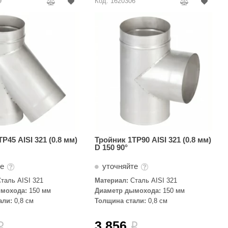
9
Код: 1620306
Р45 AISI 321 (0.8 мм)
Тройник 1ТР90 AISI 321 (0.8 мм)
D 150 90°
те
уточняйте
таль AISI 321
Материал:
Сталь AISI 321
мохода:
150 мм
Диаметр дымохода:
150 мм
али:
0,8 см
Толщина стали:
0,8 см
3 856
i
i