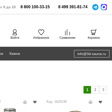
8
800
100-33-15
8
499
391-81-74
с 8 до 20
Войти
Избранное
Сравнение
Корзина
ри
Камни
info@3d-sauna.ru
DoorWood
Соляная комната
Eos
3D проектирование
Anypool
1
2
3
PRO METALL
2
Код: 1620138
Руспанель