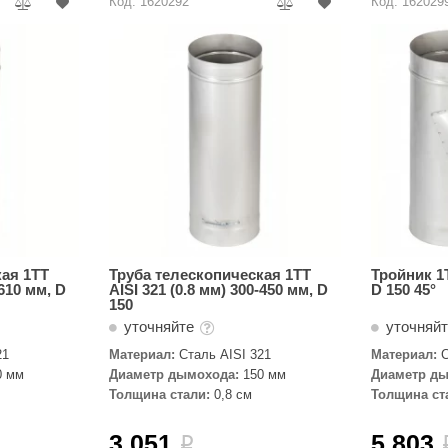
Код: 1620292
Код: 162029
кая 1ТТ
Труба телескопическая 1ТТ
Тройник 1Т
-610 мм, D
AISI 321 (0.8 мм) 300-450 мм, D
D 150 45°
150
уточняйте
уточняй
21
Материал:
Сталь AISI 321
Материал:
С
0 мм
Диаметр дымохода:
150 мм
Диаметр ды
Толщина стали:
0,8 см
Толщина ст
3 051
5 803
i