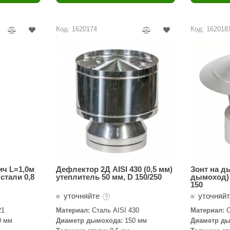
Политех
Теплодар
Код: 1620174
Код: 162018
НКЗ
Ермак-Термо
Добросталь
епла
Торнадо
Аэровита
Костёр
Сабантуй
Феникс
ич L=1,0м
Дефлектор 2Д AISI 430 (0,5 мм)
Зонт на д
стали 0,8
утеплитель 50 мм, D 150/250
дымоход) A
150
ЭкспертСаун
уточняйте
уточняй
DR. KERN
21
Материал:
Сталь AISI 430
Материал:
С
0 мм
Диаметр дымохода:
150 мм
Диаметр ды
KOLO