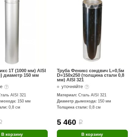
АРТА
212F
Sangens
Fischer
RAINZ
PolarSpa
Bentwood
кс 1Т (1000 мм) AISI
Труба Феникс сэндвич L=0,5м
м) диаметр 150 мм
D=150х250 (толщина стали 0,8
Tylo
мм) AISI 321
те
уточняйте
Wedi
таль AISI 321
Материал:
Сталь AISI 321
Fasel
мохода:
150 мм
Диаметр дымохода:
150 мм
али:
0,8 см
Толщина стали:
0,8 см
Sentiotec
Ec Light
5 460
i
i
Kvimol
В корзину
В корзину