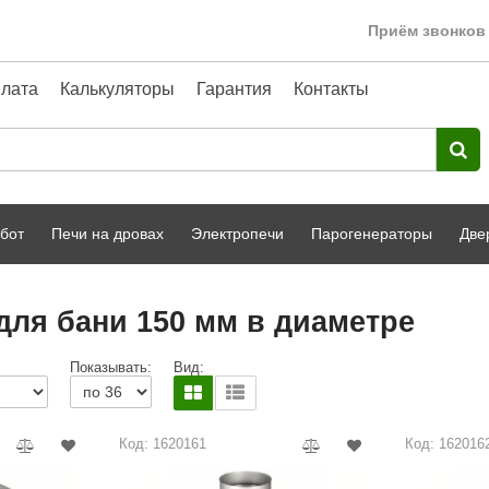
Приём звонков 
лата
Калькуляторы
Гарантия
Контакты
бот
Печи на дровах
Электропечи
Парогенераторы
Две
Harvia
парной
Турецкая баня
ля бани 150 мм в диаметре
HENKI
ный фасад
Сервис
Показывать:
Вид:
Сила Алтая
Karhu
Код: 1620161
Код: 162016
A-Panel