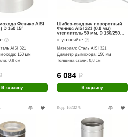
охода Феникс AISI
Шибер-сэндвич поворотный
) D 150 15°
Феникс AISI 321 (0.8 мм)
утеплитель 50 мм, D 150/250
h=150
те
уточняйте
таль AISI 321
Материал:
Сталь AISI 321
мохода:
150 мм
Диаметр дымохода:
150 мм
али:
0,8 см
Толщина стали:
0,8 см
6 084
i
i
В корзину
В корзину
1
Код: 1620278