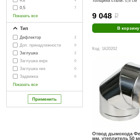
Толщина стали:
0,8 см
SPA & WELLNESS
Этна
SNOOKER
0,5
7
9 048
Для дома и дачи
i
Показать все
Tikkurila
Elcon
TABA
MAGNUM
В корзину
Тип
Акции и скидки
Дефлектор
2
Termomuros
Covali
Доп. принадлежности
0
Код: 1620202
Finn icon
Размахайка
Заглушка
2
Заглушка верх
0
Заглушка низ
0
Задвижка
0
Показать все
Отвод дымохода Фен
мм, утеплитель 50 м