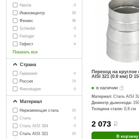
SPA-Технология
Lacoform
Harvia
0
Иди в Баню
Composit
Инжкомцентр
Двери для сауны
29
Феникс
38
Spitzner
Baneum
Аксессуары
Schiedel
0
Mondex
ASTON
Feringer
0
Ароматерапия
Гефест
6
Black Banya
Баня Орган
Показать все
Комплектующие и запчасти
MORZH
IDABIO
Страна
TechHolland
Helo
Гималайская соль
Переход на круглое 
Германия
0
AISI 321 (0.8 мм) D 15
IKI
Tulikivi
Россия
73
Аудио/Акустика
в наличии
Blumenberg
WDT
Финляндия
0
Материал:
Сталь AISI 3
Освещение
HygroMatik
Schiedel
Материал
Диаметр дымохода:
15
Толщина стали:
0,8 см
Kusaterm
Craft
Нержавеющая сталь
15
Дерево для бани
Сталь
0
Klover
Maestro Wo
2 073
i
Плитка из камня
Сталь AISI 304
0
KERKES
ProConHealt
Сталь AISI 321
33
В корзину