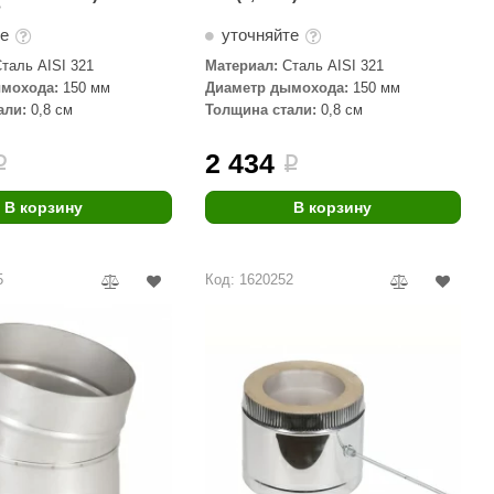
°
те
уточняйте
таль AISI 321
Материал:
Сталь AISI 321
мохода:
150 мм
Диаметр дымохода:
150 мм
али:
0,8 см
Толщина стали:
0,8 см
2 434
i
i
В корзину
В корзину
5
Код: 1620252