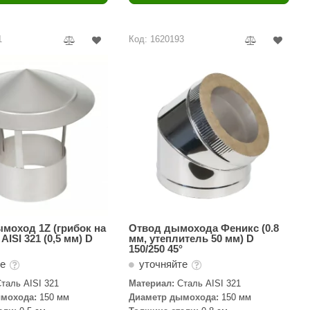
Camylle
Везувий
1
Код: 1620193
Березка
Тройка
ИзиСтим
Огненный камень
УМТ
ЭНЕРГОРЕСУРС
Акма
Feringer
ымоход 1Z (грибок на
Отвод дымохода Феникс (0.8
ISI 321 (0,5 мм) D
мм, утеплитель 50 мм) D
150/250 45°
Веста
те
уточняйте
Sturm
таль AISI 321
Материал:
Сталь AISI 321
мохода:
150 мм
Диаметр дымохода:
150 мм
Aromawolke