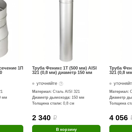
Сталь-Мастер
Банные штучки
CeruttiSpa
Suokka
ика
Русский дух
Карельские легенды
Cariitti
сечение 1П
Труба Феникс 1Т (500 мм) AISI
Труба Фени
0
321 (0,8 мм) диаметр 150 мм
321 (0,8 м
Rento
уточняйте
уточняй
LUX ELEMENTS
21
Материал:
Сталь AISI 321
Материал:
С
LANG’s
0 мм
Диаметр дымохода:
150 мм
Диаметр ды
Толщина стали:
0,8 см
Толщина ст
Rohol
ods
KOY
2 340
4 056
i
h
Baldus
В корзину