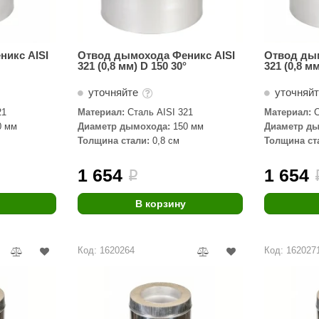
икс AISI
Отвод дымохода Феникс AISI
Отвод дым
321 (0,8 мм) D 150 30°
321 (0,8 мм
уточняйте
уточняй
21
Материал:
Сталь AISI 321
Материал:
С
0 мм
Диаметр дымохода:
150 мм
Диаметр ды
Толщина стали:
0,8 см
Толщина ст
1 654
1 654
i
В корзину
Код: 1620264
Код: 162027