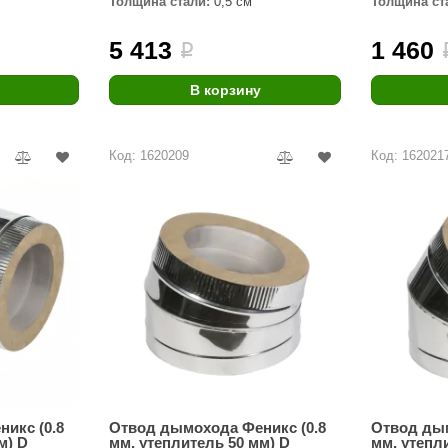
Толщина стали:
0,5 см
Толщина ст
Premier
5 413
1 460
i
Турция
Варвара
В корзину
Olia
Код: 1620209
Код: 162021
EDMUNDAS
икс (0.8
Отвод дымохода Феникс (0.8
Отвод дым
м) D
мм, утеплитель 50 мм) D
мм, утепл