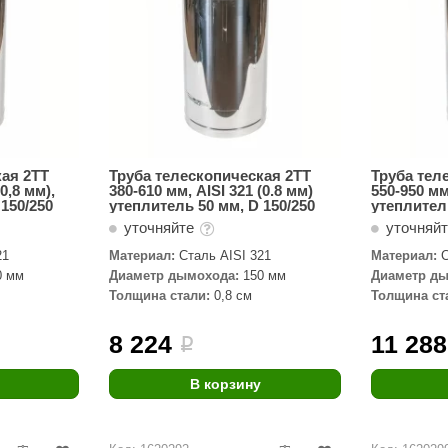
кая 2ТТ
Труба телескопическая 2ТТ
Труба тел
0,8 мм),
380-610 мм, AISI 321 (0.8 мм)
550-950 мм
150/250
утеплитель 50 мм, D 150/250
утеплитель
уточняйте
уточняй
21
Материал:
Сталь AISI 321
Материал:
С
0 мм
Диаметр дымохода:
150 мм
Диаметр ды
Толщина стали:
0,8 см
Толщина ст
8 224
11 288
i
В корзину