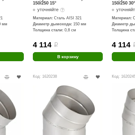
150/250 15°
150/250 30
уточняйте
уточняй
21
Материал:
Сталь AISI 321
Материал:
С
0 мм
Диаметр дымохода:
150 мм
Диаметр ды
Толщина стали:
0,8 см
Толщина ст
4 114
4 114
i
В корзину
Код: 1620238
Код: 162024