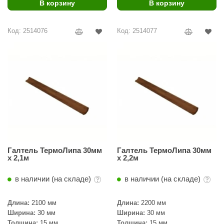
урция
В корзину
В корзину
елсот
Код: 2514076
Код: 2514077
ABA
MAGNUM
арвара
SAUNABOARD
ermomuros
ovali
Галтель ТермоЛипа 30мм
Галтель ТермоЛипа 30мм
lia
х 2,1м
х 2,2м
eya Sauna
в наличии (на складе)
в наличии (на складе)
inn icon
Длина:
2100 мм
Длина:
2200 мм
азмахайка
Ширина:
30 мм
Ширина:
30 мм
Толщина:
15 мм
Толщина:
15 мм