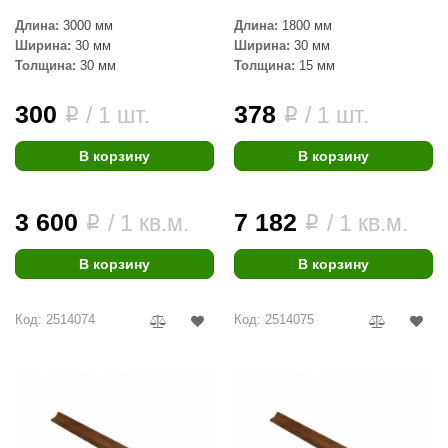
абантуй
Длина:
3000 мм
Длина:
1800 мм
Ширина:
30 мм
Ширина:
30 мм
кма
Толщина:
30 мм
Толщина:
15 мм
eplofom
300
378
/ 1 шт.
/ 1 шт.
i
i
LT
В корзину
В корзину
еникс
eringer
3 600
7 182
/ 1 кв.м.
/ 1 кв.м.
i
i
obiba
В корзину
В корзину
alc
кспертСаун
Код: 2514074
Код: 2514075
еста
ukka Design
icht 2000