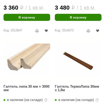
орнадо
3 360
3 480
/ 1 кв.м.
/ 1 кв.м.
i
i
гненный камень
В корзину
В корзину
еплый камень
оссия
Код: 2513647
Код: 2514073
эровита
МТ
АР-ecology
СОМ
остёр
НЕРГОРЕСУРС
Галтель липа 30 мм × 3000
Галтель ТермоЛипа 30мм
мм
х 1,8м
coLife
oodson
в наличии (на складе)
в наличии (на складе)