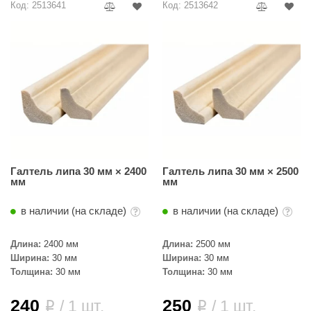
Код: 2513641
Код: 2513642
ariitti
entwood
KI
ulikivi
ento
ylo
Галтель липа 30 мм × 2400
Галтель липа 30 мм × 2500
lumenberg
мм
мм
WDT
в наличии (на складе)
в наличии (на складе)
UX ELEMENTS
Длина:
2400 мм
Длина:
2500 мм
edi
Ширина:
30 мм
Ширина:
30 мм
Толщина:
30 мм
Толщина:
30 мм
ygroMatik
240
250
/ 1 шт.
/ 1 шт.
i
i
chiedel