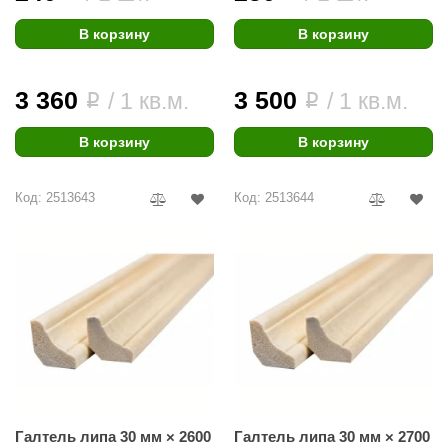
ANG’s
В корзину
В корзину
asel
3 360
3 500
/ 1 кв.м.
/ 1 кв.м.
i
i
usaterm
raft
В корзину
В корзину
ohol
Код: 2513643
Код: 2513644
entiotec
lover
aestro Woods
KOY
c Light
KERKES
Галтель липа 30 мм × 2600
Галтель липа 30 мм × 2700
roConHealth