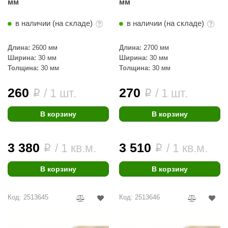
мм
мм
aldus
в наличии (на складе)
в наличии (на складе)
vimol
Длина:
2600 мм
Длина:
2700 мм
uramax
Ширина:
30 мм
Ширина:
30 мм
Толщина:
30 мм
Толщина:
30 мм
LP
олитех
260
270
/ 1 шт.
/ 1 шт.
i
i
amylle
В корзину
В корзину
arina
3 380
3 510
MF
/ 1 кв.м.
/ 1 кв.м.
i
i
еплодар
В корзину
В корзину
езувий
Код: 2513645
Код: 2513646
нжкомцентр
D SAUNA