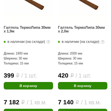
R. KERN
turm
PEKO
Галтель ТермоЛипа 30мм
Галтель ТермоЛипа 30мм
-Snow
х 1,9м
х 2,0м
OLO
в наличии (на складе)
в наличии (на складе)
romawolke
Длина:
1900 мм
Длина:
2000 мм
тна
Ширина:
30 мм
Ширина:
30 мм
Толщина:
15 мм
Толщина:
15 мм
SNOOKER
399
420
/ 1 шт.
/ 1 шт.
i
i
remier
orelli
В корзину
В корзину
ikkurila
7 182
7 140
/ 1 кв.м.
/ 1 кв.м.
i
i
lcon