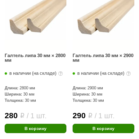
КЗ
ерезка
улкан
ефест
рмак-Термо
Галтель липа 30 мм × 2800
Галтель липа 30 мм × 2900
мм
мм
ройка
в наличии (на складе)
в наличии (на складе)
ренеран
rill’D
Длина:
2800 мм
Длина:
2900 мм
Ширина:
30 мм
Ширина:
30 мм
обросталь
Толщина:
30 мм
Толщина:
30 мм
зиСтим
280
290
/ 1 шт.
/ 1 шт.
i
i
арь-печи
В корзину
В корзину
волюция тепла