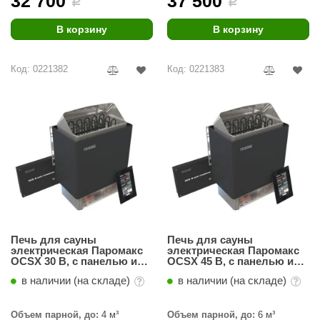
32 700
37 500
i
i
урция
В корзину
В корзину
елсот
ABA
Код: 0221382
Код: 0221383
MAGNUM
арвара
SAUNABOARD
ermomuros
ovali
lia
Печь для сауны
Печь для сауны
eya Sauna
электрическая Паромакс
электрическая Паромакс
OCSX 30 B, с панелью и
OCSX 45 B, с панелью и
inn icon
блоком управления
блоком управления
в наличии (на складе)
в наличии (на складе)
азмахайка
Объем парной, до:
4 м³
Объем парной, до:
6 м³