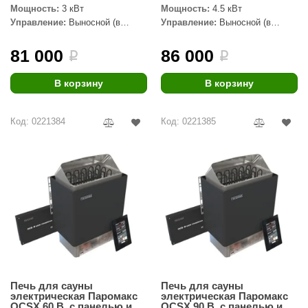
EDMUNDAS
Мощность:
3 кВт
Мощность:
4.5 кВт
Управление:
Выносной (в
Управление:
Выносной (в
ikkarien
комплекте)
комплекте)
81 000
86 000
i
i
В корзину
В корзину
Код: 0221384
Код: 0221385
Печь для сауны
Печь для сауны
электрическая Паромакс
электрическая Паромакс
OCSX 60 B, с панелью и
OCSX 90 B, с панелью и