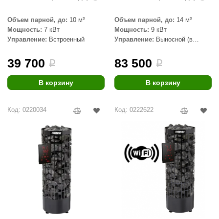
aldus
Объем парной, до:
10 м³
Объем парной, до:
14 м³
Мощность:
7 кВт
Мощность:
9 кВт
vimol
Управление:
Встроенный
Управление:
Выносной (в
комплекте)
uramax
39 700
83 500
i
i
LP
В корзину
В корзину
олитех
amylle
Код: 0220034
Код: 0222622
arina
MF
еплодар
езувий
нжкомцентр
D SAUNA