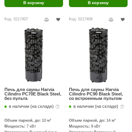
В корзину
В корзину
ariitti
Код: 0217407
Код: 0217408
entwood
KI
ulikivi
ento
ylo
lumenberg
WDT
Печь для сауны Harvia
Печь для сауны Harvia
Cilindro PC70E Black Steel,
Cilindro PC90 Black Steel,
UX ELEMENTS
без пульта
со встроенным пультом
в наличии (на складе)
в наличии (на складе)
edi
ygroMatik
Объем парной, до:
10 м³
Объем парной, до:
14 м³
Мощность:
7 кВт
Мощность:
9 кВт
chiedel