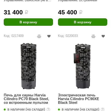
Управление:
Выносной (не в
Управление:
Встроенный
комплекте)
ANG’s
31 400
45 400
i
i
asel
В корзину
В корзину
usaterm
raft
Код: 0217409
Код: 0220033
ohol
entiotec
lover
aestro Woods
KOY
c Light
Печь для сауны Harvia
Электрическая печь
Cilindro PC70 Black Steel,
Harvia Cilindro PC90XE
KERKES
со встроенным пультом
Black Steel
roConHealth
в наличии (на складе)
в наличии (на складе)