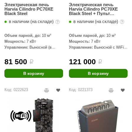
Электрическая печь
Электрическая печь
КЗ
Harvia Cilindro PC70XE
Harvia Cilindro PC70XE
Black Steel
Black Steel + Пульт
ерезка
CX001WiFi
в наличии (на складе)
в наличии (на складе)
улкан
Объем парной, до:
10 м³
Объем парной, до:
10 м³
ефест
Мощность:
7 кВт
Мощность:
7 кВт
Управление:
Выносной (в
Управление:
Выносной с WiFi
рмак-Термо
комплекте)
(в комплекте)
81 500
121 000
ройка
i
i
ренеран
В корзину
В корзину
rill’D
Код: 0222623
Код: 0221373
обросталь
зиСтим
арь-печи
волюция тепла