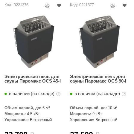
R. KERN
Код: 0221376
Код: 0221377
turm
PEKO
-Snow
OLO
romawolke
тна
Электрическая печь для
Электрическая печь для
SNOOKER
сауны Паромакс OCS 45-I
сауны Паромакс OCS 90-I
remier
в наличии (на складе)
в наличии (на складе)
orelli
Объем парной, до:
6 м³
Объем парной, до:
10 м³
ikkurila
Мощность:
4.5 кВт
Мощность:
9 кВт
Управление:
Встроенный
Управление:
Встроенный
lcon