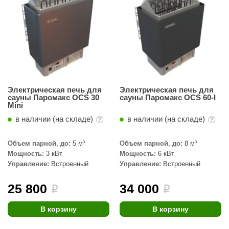
абантуй
кма
eplofom
LT
еникс
Электрическая печь для
Электрическая печь для
сауны Паромакс OCS 30
сауны Паромакс OCS 60-I
eringer
Mini
в наличии (на складе)
в наличии (на складе)
obiba
alc
Объем парной, до:
5 м³
Объем парной, до:
8 м³
Мощность:
3 кВт
Мощность:
6 кВт
кспертСаун
Управление:
Встроенный
Управление:
Встроенный
еста
25 800
34 000
i
i
ukka Design
В корзину
В корзину
icht 2000