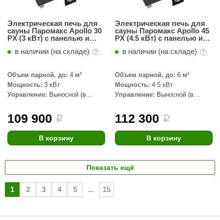
Электрическая печь для
Электрическая печь для
сауны Паромакс Apollo 30
сауны Паромакс Apollo 45
PX (3 кВт) с панелью и
PX (4.5 кВт) с панелью и
блоком управления
блоком управления
в наличии (на складе)
в наличии (на складе)
Объем парной, до:
4 м³
Объем парной, до:
6 м³
Мощность:
3 кВт
Мощность:
4.5 кВт
Управление:
Выносной (в
Управление:
Выносной (в
комплекте)
комплекте)
109 900
112 300
i
i
В корзину
В корзину
Показать ещё
1
2
3
4
5
...
15