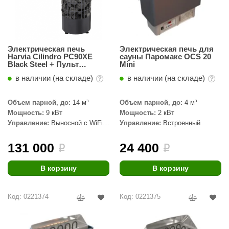
орнадо
гненный камень
еплый камень
Электрическая печь
Электрическая печь для
Harvia Cilindro PC90XE
сауны Паромакс OCS 20
Black Steel + Пульт
Mini
оссия
CX001WiFi
в наличии (на складе)
в наличии (на складе)
эровита
Объем парной, до:
14 м³
Объем парной, до:
4 м³
МТ
Мощность:
9 кВт
Мощность:
2 кВт
АР-ecology
Управление:
Выносной с WiFi
Управление:
Встроенный
(в комплекте)
СОМ
131 000
24 400
i
i
остёр
В корзину
В корзину
НЕРГОРЕСУРС
Код: 0221374
Код: 0221375
coLife
oodson