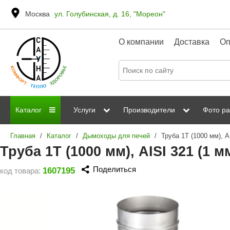
Москва
ул. Голубинская, д. 16, "Мореон"
О компании
Доставка
Оп
Каталог
Услуги
Производители
Фото ра
Главная
/
Каталог
/
Дымоходы для печей
/
Дровяные печи
Паромакс
Steamtec
Сауны
Отделка 
Труба 1Т (1000 мм), AISI 321 (1 
Электрические печи
Grandis
Born
ИК сауны
Стеклян
Поделиться
1607195
код товара:
Kastor
Sawo
Парогенераторы
Невотон
Kaledo
Пульты управления
Steam and Water
Эверест
Камни для печей