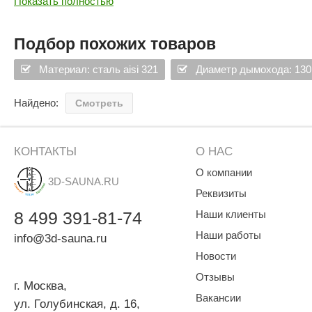
Показать полностью
Толщина стали (мм) - 1
SPA & WELLNESS
Этна
SNOOKER
Диаметр (мм) - 130
Размеры (мм) по длине - 1000
Для дома и дачи
Tikkurila
Elcon
Подбор похожих товаров
TABA
MAGNUM
Акции и скидки
Материал: сталь aisi 321
Диаметр дымохода: 130
Termomuros
Covali
Найдено:
Смотреть
Finn icon
Размахайка
КОНТАКТЫ
О НАС
О компании
3D-SAUNA.RU
Реквизиты
8
499
391-81-74
Наши клиенты
Наши работы
info@3d-sauna.ru
Новости
Отзывы
г. Москва
,
Вакансии
ул. Голубинская, д. 16,