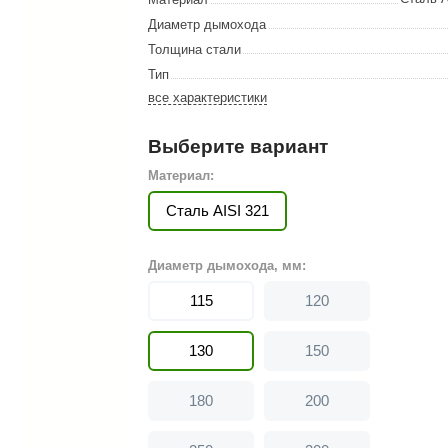
Сталь-Мастер
Диаметр дымохода
Банные штучки
Толщина стали
Тип
CeruttiSpa
все характеристики
Suokka
Выберите вариант
ика
Русский дух
Материал:
Карельские легенды
Сталь AISI 321
Cariitti
Rento
Диаметр дымохода, мм:
LUX ELEMENTS
115
120
LANG’s
130
150
Rohol
ods
KOY
180
200
h
Baldus