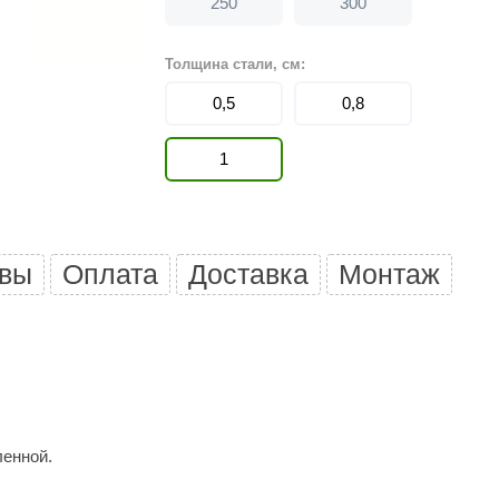
250
300
Политех
Теплодар
Толщина стали, см:
НКЗ
0,5
0,8
Ермак-Термо
1
Добросталь
епла
Торнадо
Аэровита
вы
Оплата
Доставка
Монтаж
Костёр
Сабантуй
Феникс
ЭкспертСаун
DR. KERN
ленной.
KOLO