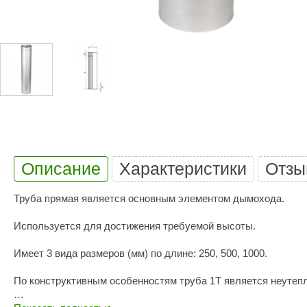
Купели для бани
Duramax
SLP
Дымоходы для печей
Karina
TMF
Инжкомцентр
3D SAUNA
Мебель для бани
Вулкан
Гефест
Душевые и паровые
Бренеран
Grill’D
Облицовки для печей
Царь-печи
Эволюция т
Теплый камень
Россия
Готовые сауны
Описание
Характеристики
Отзы
ПАР-ecology
СОМ
ИК сауны
Труба прямая является основным элементом дымохода.
EcoLife
Woodson
Фитобочки
Teplofom
JLT
Используется для достижения требуемой высоты.
Материалы для сауны
Mobiba
Talc
Имеет 3 вида размеров (мм) по длине: 250, 500, 1000.
Hukka Design
Licht 2000
Материалы для хамама
По конструктивным особенностям труба 1Т является неутеп
PEKO
R-Snow