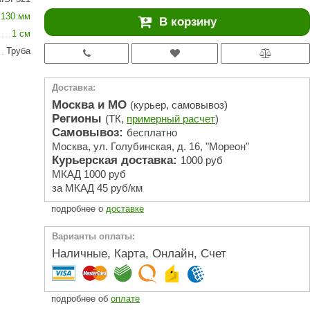
АРТА
130 мм
В корзину
212F
1 см
Труба
Sangens
Fischer
Доставка:
RAINZ
Москва и МО
(курьер, самовывоз)
Регионы
(ТК,
примерный расчет
)
PolarSpa
Самовывоз:
бесплатно
Москва, ул. Голубинская, д. 16, "Мореон"
Bentwood
Курьерская доставка:
1000 руб
Tylo
МКАД 1000 руб
за МКАД 45 руб/км
Wedi
подробнее о
доставке
Fasel
Варианты оплаты:
Sentiotec
Наличные, Карта, Онлайн, Счет
Ec Light
Kvimol
подробнее об
оплате