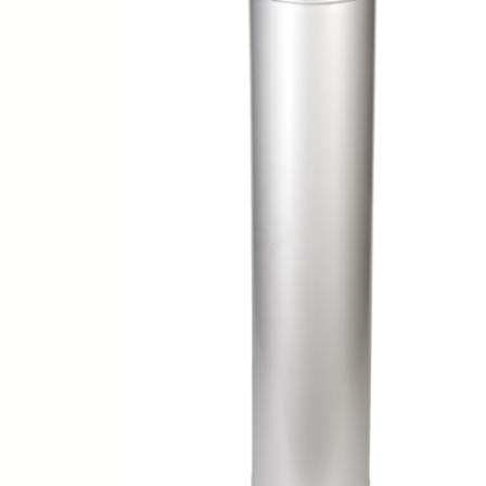
SPA-Технология
Lacoform
Иди в Баню
Composit
Двери для сауны
Spitzner
Baneum
Аксессуары
Mondex
ASTON
Ароматерапия
Black Banya
Баня Орган
Комплектующие и запчасти
MORZH
IDABIO
TechHolland
Helo
Гималайская соль
IKI
Tulikivi
Аудио/Акустика
Blumenberg
WDT
Освещение
HygroMatik
Schiedel
Kusaterm
Craft
Дерево для бани
Klover
Maestro Wo
Плитка из камня
KERKES
ProConHealt