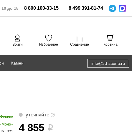
8
800
100-33-15
8
499
391-81-74
 10 до 18
Войти
Избранное
Сравнение
Корзина
ри
Камни
info@3d-sauna.ru
DoorWood
Соляная комната
Eos
3D проектирование
Anypool
PRO METALL
уточняйте
Феникс
Руспанель
4 855
 «Моно»
i
ISI 321