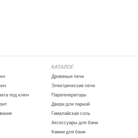
Morelli
Делсот
SAUNABOARD
Keya Sauna
Nikkarien
КАТАЛОГ
люч
Дровяные печи
люч
Электрические печи
ната под ключ
Парогенераторы
онт
Двери для парной
ование
Гималайская соль
Аксессуары для бани
Камни для бани