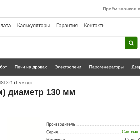
Приём звонков с
лата
Калькуляторы
Гарантия
Контакты
бот
Печи на дровах
Электропечи
Парогенераторы
Две
Труба 1Т (1000 мм), AISI 321 (1 мм) диаметр 130 мм
Harvia
парной
Турецкая баня
мм) диаметр 130 мм
HENKI
ный фасад
Сервис
Сила Алтая
Karhu
Производитель
A-Panel
Система
Серия
Сталь A
Материал