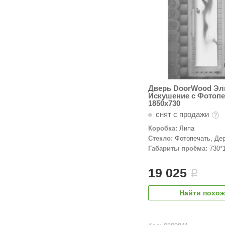
Дверь DoorWood Эл
Искушение с Фотоп
1850х730
снят с продажи
Коробка:
Липа
Стекло:
Фотопечать, Де
дверь
Габариты проёма:
730*
19 025
i
Найти похо