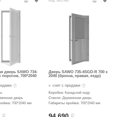
6
Код: 0817887
я дверь SAWO 734-
Дверь SAWO 735-4SGD-R 700 x
с порогом, 700*2040
2040 (бронза, правая, кедр)
родажи
снят с продажи
ль
Коробка:
Канадский кедр
евянная дверь
Стекло:
Деревянная дверь
роёма:
700*2040 мм
Габариты проёма:
700*2040 мм
5
94 690
i
i