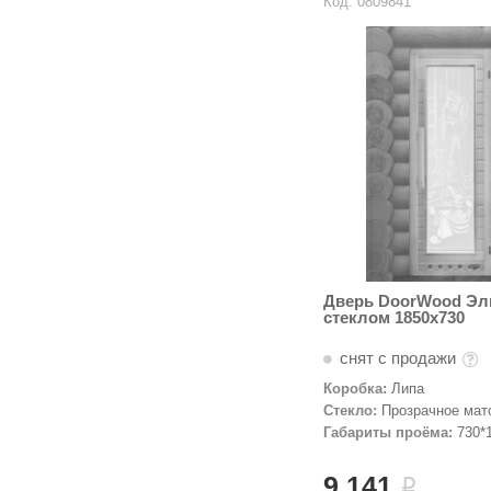
Код: 0809841
Дверь DoorWood Эл
стеклом 1850х730
снят с продажи
Коробка:
Липа
Стекло:
Прозрачное мат
Деревянная дверь
Габариты проёма:
730*
9 141
i