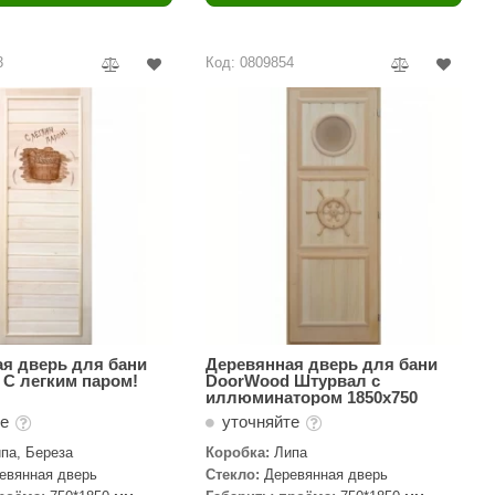
Camylle
Везувий
3
Код: 0809854
Березка
Тройка
ИзиСтим
Огненный камень
УМТ
ЭНЕРГОРЕСУРС
Акма
Feringer
я дверь для бани
Деревянная дверь для бани
С легким паром!
DoorWood Штурвал с
иллюминатором 1850х750
Веста
те
уточняйте
Sturm
па, Береза
Коробка:
Липа
евянная дверь
Стекло:
Деревянная дверь
Aromawolke