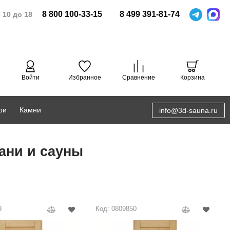
8
800
100-33-15
8
499
391-81-74
 10 до 18
Войти
Избранное
Сравнение
Корзина
ри
Камни
info@3d-sauna.ru
DoorWood
Соляная комната
ани и сауны
Eos
3D проектирование
Anypool
PRO METALL
9
Код: 0809850
Руспанель