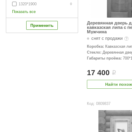
1320*1900
0
Показать все
Деревянная дверь д
кавказская липа с п
Мужчина
снят с продажи
Коробка:
Кавказская ли
Стекло:
Деревянная две
Габариты проёма:
700*
17 400
i
Найти похо
Код: 0809837