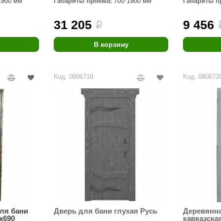
1900 мм
Габариты проёма:
700*1900 мм
Габариты п
Premier
31 205
9 456
i
Турция
Варвара
В корзину
Olia
Код: 0806719
Код: 080672
EDMUNDAS
ля бани
Дверь для бани глухая Русь
Деревянна
х690
кавказска