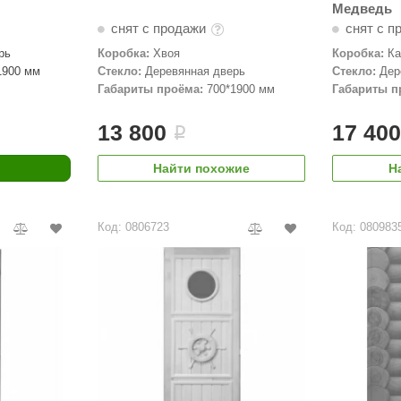
Медведь
снят с продажи
снят с п
рь
Коробка:
Хвоя
Коробка:
Ка
1900 мм
Стекло:
Деревянная дверь
Стекло:
Дер
Габариты проёма:
700*1900 мм
Габариты п
13 800
17 40
i
Найти похожие
Н
Код: 0806723
Код: 080983