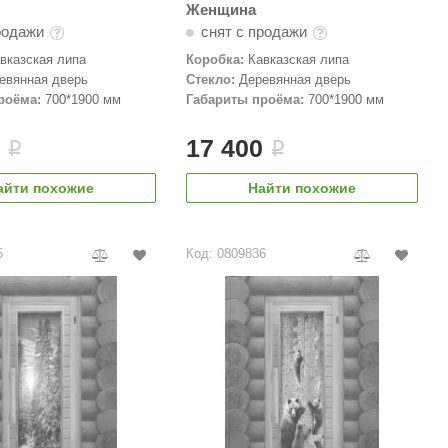
Женщина
родажи
снят с продажи
вказская липа
Коробка:
Кавказская липа
евянная дверь
Стекло:
Деревянная дверь
роёма:
700*1900 мм
Габариты проёма:
700*1900 мм
0
17 400
i
i
айти похожие
Найти похожие
5
Код: 0809836