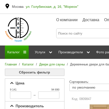
Москва
ул. Голубинская, д. 16, "Мореон"
О компании
Доставка
Оп
Каталог
Услуги
Производители
Фото ра
Главная
/
Каталог
/
Двери для сауны
/
Деревянные двери для ба
Дровяные печи
Паромакс
Steamtec
Сауны
Отделка 
Сбросить фильтр
Электрические печи
Grandis
Born
ИК сауны
Стеклян
Сортировать:
Цена
Kastor
Sawo
Парогенераторы
9 141
94 690
Невотон
Kaledo
–
Пульты управления
Код: 0809847
Steam and Water
Эверест
Производитель
Камни для печей