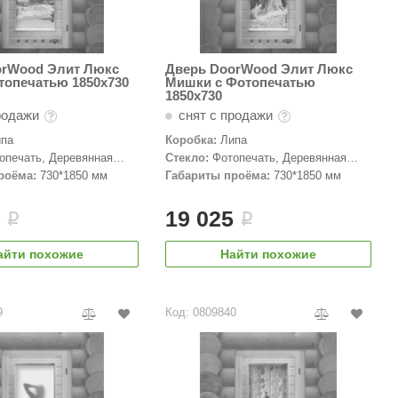
orWood Элит Люкс
Дверь DoorWood Элит Люкс
топечатью 1850х730
Мишки с Фотопечатью
1850х730
родажи
снят с продажи
ипа
Коробка:
Липа
опечать, Деревянная
Стекло:
Фотопечать, Деревянная
дверь
роёма:
730*1850 мм
Габариты проёма:
730*1850 мм
5
19 025
i
i
айти похожие
Найти похожие
9
Код: 0809840