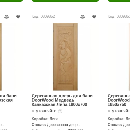
Политех
Теплодар
Код: 0809852
Код: 080985
НКЗ
Ермак-Термо
Добросталь
епла
Торнадо
Аэровита
Костёр
Сабантуй
Феникс
ля бани
Деревянная дверь для бани
Деревянна
азская
DoorWood Медведь
DoorWood 
Кавказская Липа 1900х700
1850х750
ЭкспертСаун
уточняйте
уточняй
DR. KERN
Коробка:
Липа
Коробка:
Ли
рь
Стекло:
Деревянная дверь
Стекло:
Дер
KOLO