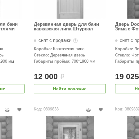
ля бани
Деревянная дверь для бани
Дверь Do
етлями
кавказская липа Штурвал
Зима с Фо
снят с продажи
снят с п
па
Коробка:
Кавказская липа
Коробка:
Л
рь
Стекло:
Деревянная дверь
Стекло:
Фот
дверь
1900 мм
Габариты проёма:
700*1900 мм
Габариты п
12 000
19 02
i
жие
Найти похожие
Н
Код: 0809838
Код: 080983