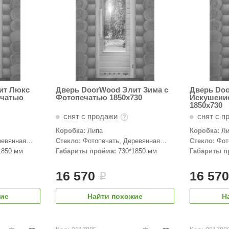
ит Люкс
Дверь DoorWood Элит Зима с
Дверь Do
ечатью
Фотопечатью 1850х730
Искушени
1850х730
снят с продажи
снят с п
Коробка:
Липа
Коробка:
Л
ревянная
Стекло:
Фотопечать, Деревянная
Стекло:
Фот
дверь
дверь
1850 мм
Габариты проёма:
730*1850 мм
Габариты п
16 570
16 57
i
жие
Найти похожие
Н