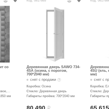
Код: 0817885
Код: 081788
ит со
Деревянная дверь SAWO 734-
Деревянна
4SA (осина, с порогом,
4SU (ель, 
700*2040 мм)
мм)
снят с продажи
снят с п
Коробка:
Осина
Коробка:
Е
овое,
Стекло:
Деревянная дверь
Стекло:
Дер
1850 мм
Габариты проёма:
700*2040 мм
Габариты п
80 490
65 61
i