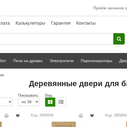
Приём звонков с
лата
Калькуляторы
Гарантия
Контакты
бот
Печи на дровах
Электропечи
Парогенераторы
Две
ни
Harvia
парной
Турецкая баня
Деревянные двери для б
HENKI
ный фасад
Сервис
Показывать:
Вид:
Сила Алтая
Karhu
Код: 0809848
Код: 080984
A-Panel