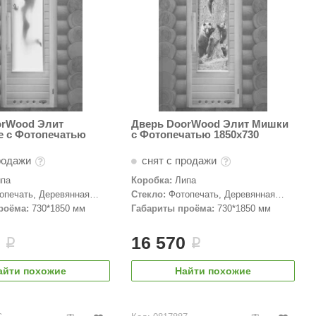
orWood Элит
Дверь DoorWood Элит Мишки
е с Фотопечатью
с Фотопечатью 1850х730
родажи
снят с продажи
ипа
Коробка:
Липа
опечать, Деревянная
Стекло:
Фотопечать, Деревянная
дверь
роёма:
730*1850 мм
Габариты проёма:
730*1850 мм
0
16 570
i
i
айти похожие
Найти похожие