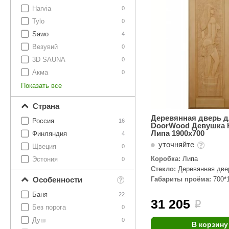
SPA-Технология
Lacoform
Harvia
0
Иди в Баню
Composit
Tylo
Двери для сауны
0
Sawo
4
Spitzner
Baneum
Аксессуары
Везувий
0
Mondex
ASTON
3D SAUNA
0
Ароматерапия
Акма
0
Black Banya
Баня Орган
Показать все
Комплектующие и запчасти
MORZH
IDABIO
Страна
TechHolland
Helo
Гималайская соль
Деревянная дверь д
Россия
16
DoorWood Девушка 
IKI
Tulikivi
Липа 1900х700
Финляндия
4
Аудио/Акустика
уточняйте
Blumenberg
WDT
Щвеция
0
Коробка:
Липа
Эстония
Освещение
0
HygroMatik
Schiedel
Стекло:
Деревянная две
Особенности
Габариты проёма:
700*
Kusaterm
Craft
Дерево для бани
Баня
22
Klover
Maestro Wo
31 205
i
Плитка из камня
Без порога
0
KERKES
ProConHealt
Душ
0
В корзину