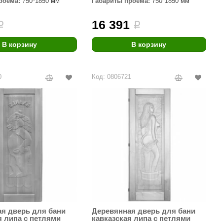
роёма:
750*1850 мм
Габариты проёма:
750*1850 мм
Morelli
16 391
i
i
Делсот
SAUNABOARD
В корзину
В корзину
Keya Sauna
0
Код: 0806721
Nikkarien
я дверь для бани
Деревянная дверь для бани
я липа с петлями
кавказская липа с петлями