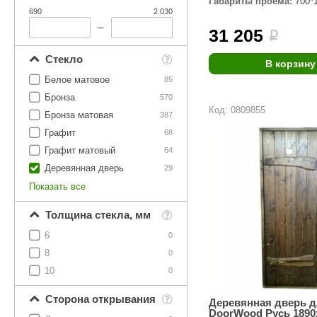
Габариты проёма:
700*
SPA & WELLNESS
690
2 030
Этна
SNOOKER
–
31 205
Для дома и дачи
i
Tikkurila
Elcon
Стекло
TABA
MAGNUM
В корзину
Акции и скидки
Белое матовое
85
Termomuros
Covali
Бронза
570
Код: 0809855
Finn icon
Размахайка
Бронза матовая
387
Графит
68
Графит матовый
64
Деревянная дверь
29
Показать все
Толщина стекла, мм
6
0
8
0
10
0
Сторона открывания
Деревянная дверь д
DoorWood Русь 1890