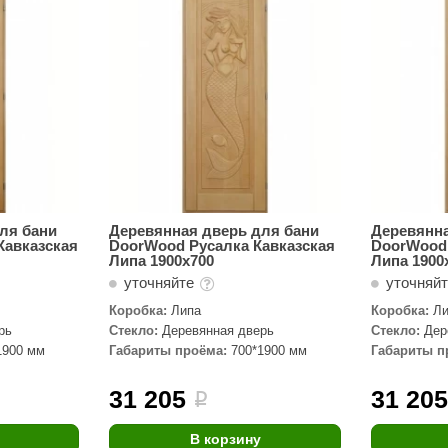
Сталь-Мастер
Банные штучки
CeruttiSpa
Suokka
ика
Русский дух
Карельские легенды
Cariitti
ля бани
Деревянная дверь для бани
Деревянна
Кавказская
DoorWood Русалка Кавказская
DoorWood 
Rento
Липа 1900х700
Липа 1900
уточняйте
уточняй
LUX ELEMENTS
Коробка:
Липа
Коробка:
Л
LANG’s
рь
Стекло:
Деревянная дверь
Стекло:
Дер
1900 мм
Габариты проёма:
700*1900 мм
Габариты п
Rohol
ods
KOY
31 205
31 20
i
h
Baldus
В корзину