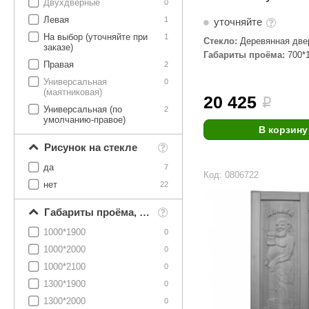
Двухдверные
0
Левая
1
уточняйте
На выбор (уточняйте при
1
Стекло:
Деревянная две
заказе)
Габариты проёма:
700*
Правая
2
Универсальная
0
(маятниковая)
20 425
i
Универсальная (по
2
умолчанию-правое)
В корзину
Рисунок на стекле
да
7
Код: 0806722
нет
22
Габариты проёма, мм
1000*1900
0
1000*2000
0
1000*2100
0
1300*1900
0
1300*2000
0