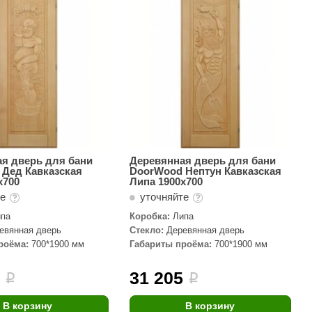
АРТА
212F
Sangens
Fischer
RAINZ
PolarSpa
Bentwood
я дверь для бани
Деревянная дверь для бани
Дед Кавказская
DoorWood Нептун Кавказская
Tylo
х700
Липа 1900х700
те
уточняйте
Wedi
ипа
Коробка:
Липа
Fasel
евянная дверь
Стекло:
Деревянная дверь
роёма:
700*1900 мм
Габариты проёма:
700*1900 мм
Sentiotec
Ec Light
5
31 205
i
i
Kvimol
В корзину
В корзину