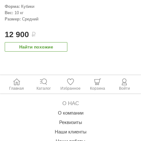
Форма:
Кубики
ANG’s
Вес:
10 кг
Размер:
Средний
asel
12 900
usaterm
i
raft
Найти похожие
ohol
entiotec
lover
Главная
Каталог
Избранное
Корзина
Войти
aestro Woods
KOY
О НАС
О компании
c Light
Реквизиты
KERKES
Наши клиенты
roConHealth