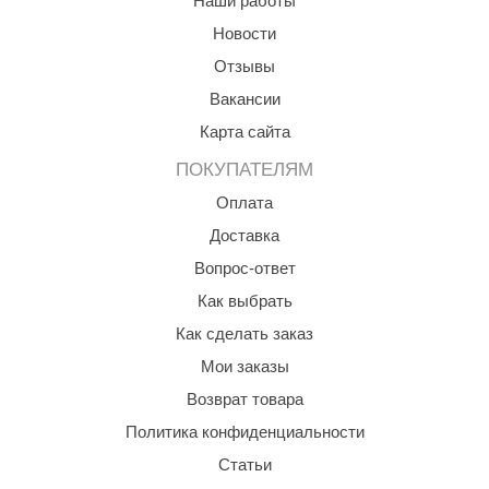
Наши работы
aldus
Новости
Отзывы
vimol
Вакансии
uramax
Карта сайта
LP
ПОКУПАТЕЛЯМ
олитех
Оплата
amylle
Доставка
Вопрос-ответ
arina
Как выбрать
MF
Как сделать заказ
еплодар
Мои заказы
езувий
Возврат товара
Политика конфиденциальности
нжкомцентр
Статьи
D SAUNA