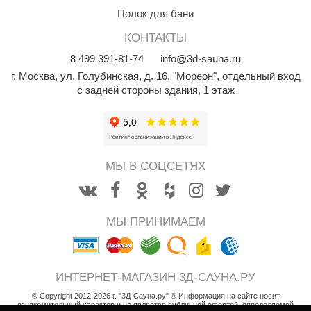
орнадо
Полок для бани
КОНТАКТЫ
гненный камень
8
499
391-81-74
info@3d-sauna.ru
еплый камень
г. Москва
,
ул. Голубинская, д. 16, "Мореон", отдельный вход
оссия
с задней стороны здания, 1 этаж
эровита
МТ
МЫ В СОЦСЕТЯХ
АР-ecology
СОМ
остёр
МЫ ПРИНИМАЕМ
НЕРГОРЕСУРС
coLife
ИНТЕРНЕТ-МАГАЗИН 3Д-САУНА.РУ
oodson
© Copyright 2012-2026 г. "3Д-Сауна.ру" ® Информация на сайте носит
ознакомительный характер и не является публичной офертой, определяемой