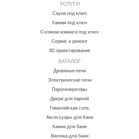
УСЛУГИ
КЗ
Сауна под ключ
ерезка
Хамам под ключ
улкан
Соляная комната под ключ
Сервис и ремонт
ефест
3D проектирование
рмак-Термо
КАТАЛОГ
ройка
Дровяные печи
ренеран
Электрические печи
rill’D
Парогенераторы
Двери для парной
обросталь
Гималайская соль
зиСтим
Аксессуары для бани
арь-печи
Камни для бани
волюция тепла
Вагонка для бани