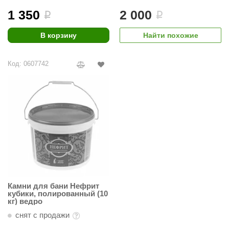
1 350
2 000
i
i
ariitti
В корзину
Найти похожие
entwood
KI
Код: 0607742
ulikivi
ento
ylo
lumenberg
WDT
UX ELEMENTS
Камни для бани Нефрит
edi
кубики, полированный (10
кг) ведро
ygroMatik
снят с продажи
chiedel