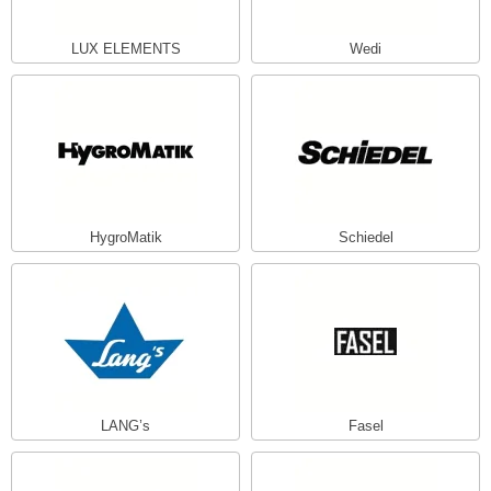
урция
елсот
LUX ELEMENTS
Wedi
ABA
MAGNUM
арвара
SAUNABOARD
HygroMatik
Schiedel
ermomuros
ovali
lia
eya Sauna
inn icon
LANG’s
Fasel
азмахайка