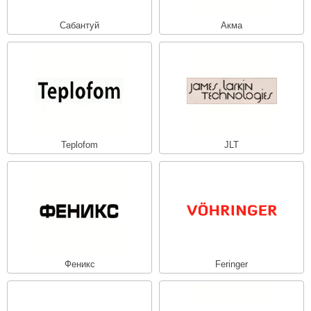
Сабантуй
Акма
Teplofom
JLT
Феникс
Feringer