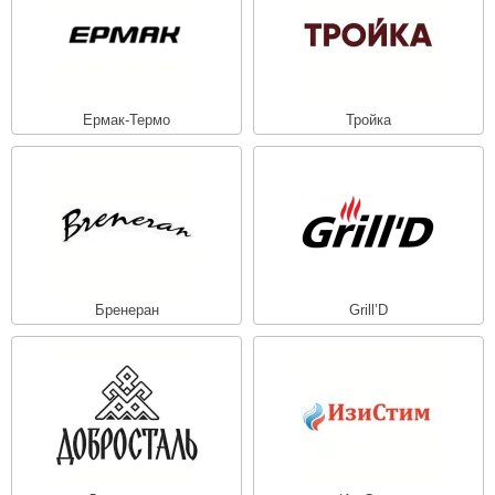
Ермак-Термо
Тройка
Бренеран
Grill’D