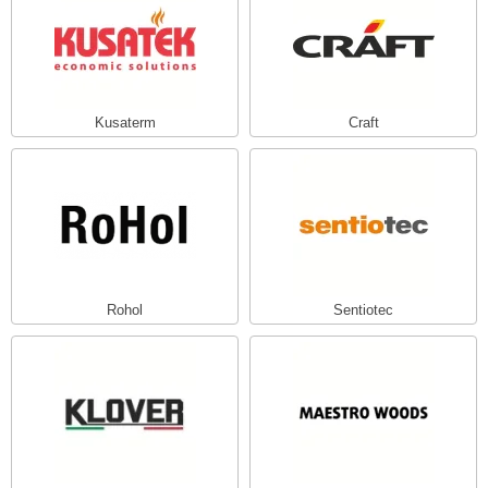
EDMUNDAS
ikkarien
Kusaterm
Craft
Rohol
Sentiotec