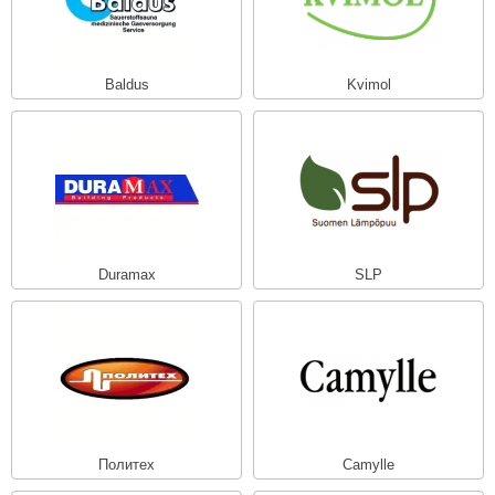
Baldus
Kvimol
Duramax
SLP
Политех
Camylle