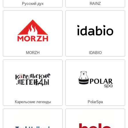
Русский дух
RAINZ
орнадо
гненный камень
еплый камень
оссия
эровита
MORZH
IDABIO
МТ
АР-ecology
СОМ
остёр
НЕРГОРЕСУРС
Карельские легенды
PolarSpa
coLife
oodson