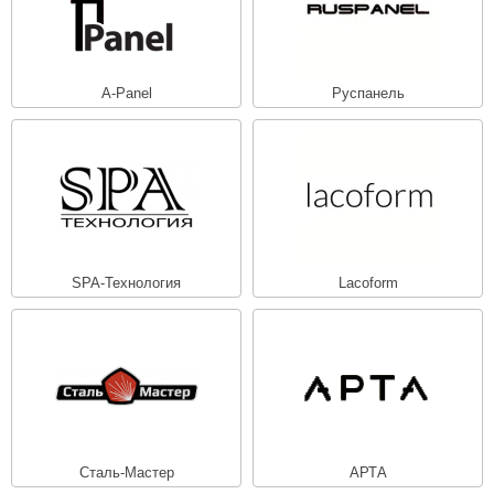
ariitti
entwood
A-Panel
Руспанель
KI
ulikivi
ento
ylo
lumenberg
SPA-Технология
Lacoform
WDT
UX ELEMENTS
edi
ygroMatik
Сталь-Мастер
АРТА
chiedel