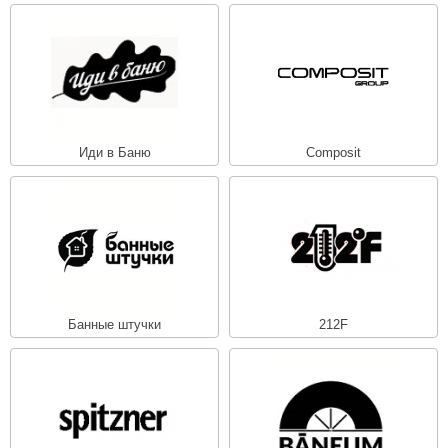
ANG’s
asel
usaterm
raft
Иди в Баню
Composit
ohol
entiotec
lover
aestro Woods
Банные штучки
212F
KOY
c Light
KERKES
roConHealth