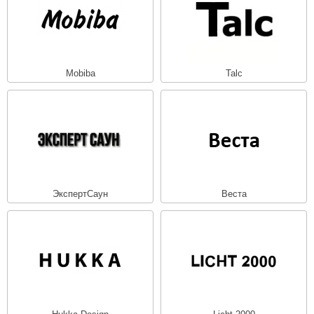
Mobiba
Talc
ЭкспертСаун
Веста