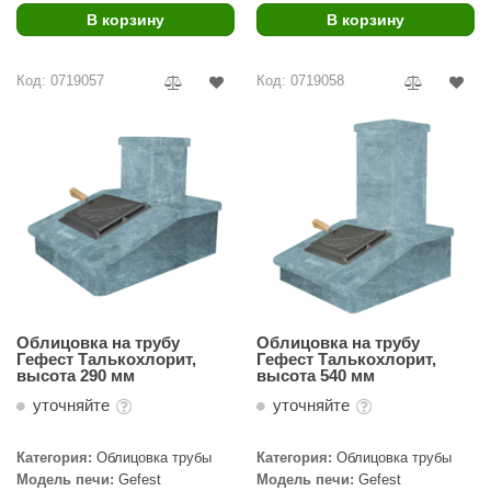
урция
В корзину
В корзину
елсот
Код: 0719057
Код: 0719058
ABA
MAGNUM
арвара
SAUNABOARD
ermomuros
ovali
lia
Облицовка на трубу
Облицовка на трубу
Гефест Талькохлорит,
Гефест Талькохлорит,
eya Sauna
высота 290 мм
высота 540 мм
уточняйте
уточняйте
inn icon
азмахайка
Категория:
Облицовка трубы
Категория:
Облицовка трубы
Модель печи:
Gefest
Модель печи:
Gefest