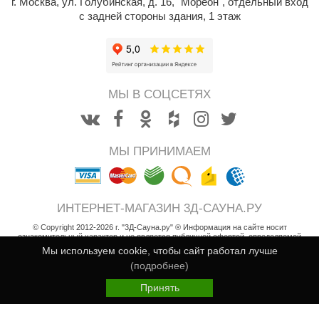
г. Москва
,
ул. Голубинская, д. 16, "Мореон", отдельный вход
с задней стороны здания, 1 этаж
МЫ В СОЦСЕТЯХ
МЫ ПРИНИМАЕМ
ИНТЕРНЕТ-МАГАЗИН 3Д-САУНА.РУ
© Copyright 2012-2026 г. "3Д-Сауна.ру" ® Информация на сайте носит
ознакомительный характер и не является публичной офертой, определяемой
положениями статьи 437 Гражданского кодекса РФ
Мы используем cookie, чтобы сайт работал лучше
Возврат товара
(подробнее)
Пользовательское соглашение
Принять
Политика конфиденциальности