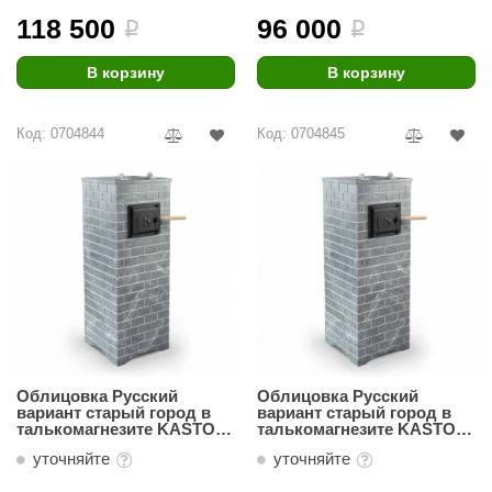
118 500
96 000
i
i
ANG’s
В корзину
В корзину
asel
usaterm
Код: 0704844
Код: 0704845
raft
ohol
entiotec
lover
aestro Woods
KOY
Облицовка Русский
Облицовка Русский
c Light
вариант старый город в
вариант старый город в
талькомагнезите KASTOR
талькомагнезите KASTOR
KERKES
Karhu 27 PK
Karhu 20 PK
уточняйте
уточняйте
roConHealth