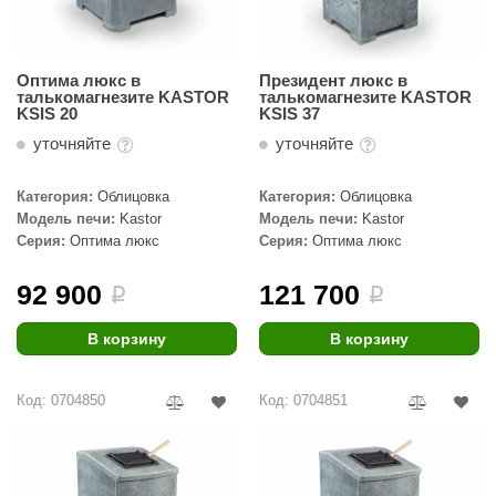
орнадо
гненный камень
Оптима люкс в
Президент люкс в
талькомагнезите KASTOR
талькомагнезите KASTOR
еплый камень
KSIS 20
KSIS 37
оссия
уточняйте
уточняйте
эровита
Категория:
Облицовка
Категория:
Облицовка
Модель печи:
Kastor
Модель печи:
Kastor
МТ
Серия:
Оптима люкс
Серия:
Оптима люкс
АР-ecology
92 900
121 700
i
i
СОМ
В корзину
В корзину
остёр
НЕРГОРЕСУРС
Код: 0704850
Код: 0704851
coLife
oodson