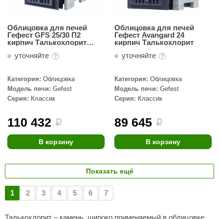
Облицовка для печей
Облицовка для печей
Гефест GFS 25/30 П2
Гефест Avangard 24
кирпич Талькохлорит
кирпич Талькохлорит
(1010/40/50)
уточняйте
уточняйте
Категория:
Облицовка
Категория:
Облицовка
Модель печи:
Gefest
Модель печи:
Gefest
Серия:
Классик
Серия:
Классик
110 432
89 645
i
i
В корзину
В корзину
Показать ещё
1
2
3
4
5
6
7
Талькохлорит – камень, широко применяемый в облицовке