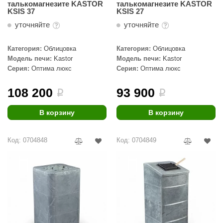
талькомагнезите KASTOR
талькомагнезите KASTOR
КЗ
KSIS 37
KSIS 27
уточняйте
уточняйте
ерезка
улкан
Категория:
Облицовка
Категория:
Облицовка
Модель печи:
Kastor
Модель печи:
Kastor
ефест
Серия:
Оптима люкс
Серия:
Оптима люкс
рмак-Термо
108 200
93 900
i
i
ройка
В корзину
В корзину
ренеран
rill’D
Код: 0704848
Код: 0704849
обросталь
зиСтим
арь-печи
волюция тепла