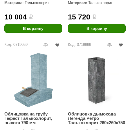
EDMUNDAS
Материал:
Талькохлорит
Материал:
Талькохлорит
ikkarien
10 004
15 720
i
i
В корзину
В корзину
Код: 0719059
Код: 0719999
Облицовка на трубу
Облицовка дымохода
Гефест Талькохлорит,
Легенда Ретро
высота 790 мм
Талькохлорит 260х260х750