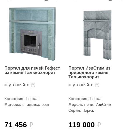
R. KERN
turm
PEKO
-Snow
OLO
romawolke
тна
Портал для печей Гефест
Портал ИзиСтим из
из камня Талькохлорит
природного камня
Талькохлорит
SNOOKER
уточняйте
уточняйте
remier
Категория:
Портал
Категория:
Портал
orelli
Материал:
Талькохлорит
Модель печи:
ИзиСтим
Серия:
Париж
ikkurila
lcon
71 456
119 000
i
i