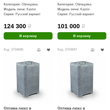
Категория:
Облицовка
Категория:
Облицовка
aldus
Модель печи:
Kastor
Модель печи:
Kastor
Серия:
Русский вариант
Серия:
Русский вариант
vimol
uramax
124 300
101 000
i
i
LP
В корзину
В корзину
олитех
Код: 0704846
Код: 0704847
amylle
arina
MF
еплодар
езувий
нжкомцентр
D SAUNA
Оптима люкс в
Оптима люкс в