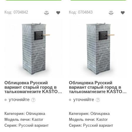
ariitti
Код: 0704842
Код: 0704843
entwood
KI
ulikivi
ento
ylo
lumenberg
Облицовка Русский
Облицовка Русский
WDT
вариант старый город в
вариант старый город в
талькомагнезите KASTOR
талькомагнезите KASTOR
KSIS 27
KSIS 20
UX ELEMENTS
уточняйте
уточняйте
edi
Категория:
Облицовка
Категория:
Облицовка
ygroMatik
Модель печи:
Kastor
Модель печи:
Kastor
Серия:
Русский вариант
Серия:
Русский вариант
chiedel