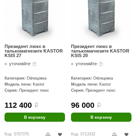
абантуй
кма
eplofom
LT
Президент люкс в
Президент люкс в
еникс
талькомагнезите KASTOR
талькомагнезите KASTOR
KSIS 27
KSIS 20
eringer
уточняйте
уточняйте
obiba
Категория:
Облицовка
Категория:
Облицовка
alc
Модель печи:
Kastor
Модель печи:
Kastor
Серия:
Президент люкс
Серия:
Президент люкс
кспертСаун
112 400
96 000
i
i
еста
ukka Design
В корзину
В корзину
icht 2000
Код: 0707375
Код: 0713332