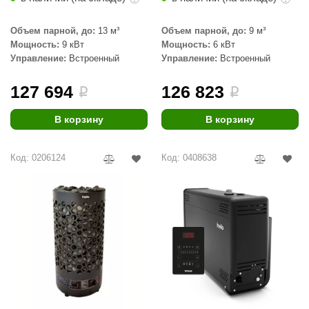
КЗ
Объем парной, до:
13 м³
Объем парной, до:
9 м³
ерезка
Мощность:
9 кВт
Мощность:
6 кВт
Управление:
Встроенный
Управление:
Встроенный
улкан
127 694
126 823
i
i
ефест
рмак-Термо
В корзину
В корзину
ройка
Код: 0206124
Код: 0408638
ренеран
rill’D
обросталь
зиСтим
арь-печи
волюция тепла