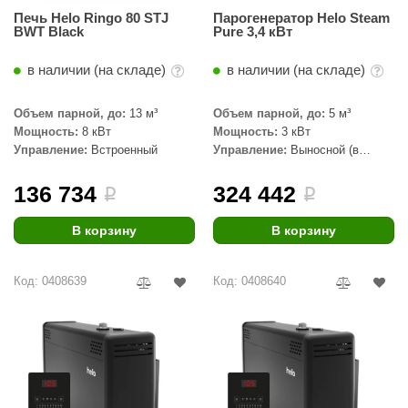
орнадо
Печь Helo Ringo 80 STJ
Парогенератор Helo Steam
BWT Black
Pure 3,4 кВт
гненный камень
в наличии (на складе)
в наличии (на складе)
еплый камень
Объем парной, до:
13 м³
Объем парной, до:
5 м³
оссия
Мощность:
8 кВт
Мощность:
3 кВт
Управление:
Встроенный
Управление:
Выносной (в
эровита
комплекте)
МТ
136 734
324 442
i
i
АР-ecology
В корзину
В корзину
СОМ
Код: 0408639
Код: 0408640
остёр
НЕРГОРЕСУРС
coLife
oodson