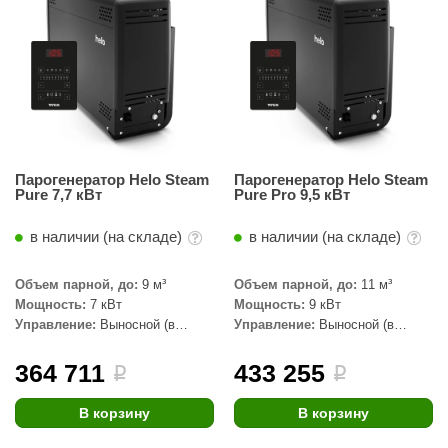
R. KERN
turm
PEKO
-Snow
OLO
Парогенератор Helo Steam
Парогенератор Helo Steam
Pure 7,7 кВт
Pure Pro 9,5 кВт
romawolke
тна
в наличии (на складе)
в наличии (на складе)
SNOOKER
Объем парной, до:
9 м³
Объем парной, до:
11 м³
Мощность:
7 кВт
Мощность:
9 кВт
remier
Управление:
Выносной (в
Управление:
Выносной (в
комплекте)
комплекте)
orelli
364 711
433 255
i
i
ikkurila
В корзину
В корзину
lcon