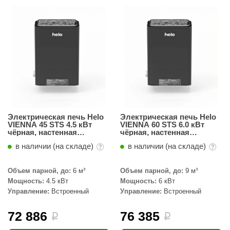
ariitti
entwood
KI
ulikivi
ento
ylo
Электрическая печь Helo
Электрическая печь Helo
VIENNA 45 STS 4.5 кВт
VIENNA 60 STS 6.0 кВт
lumenberg
чёрная, настенная
чёрная, настенная
установка, встроенный
установка, встроенный
в наличии (на складе)
в наличии (на складе)
пульт
пульт
WDT
UX ELEMENTS
Объем парной, до:
6 м³
Объем парной, до:
9 м³
Мощность:
4.5 кВт
Мощность:
6 кВт
edi
Управление:
Встроенный
Управление:
Встроенный
ygroMatik
72 886
76 385
i
i
chiedel