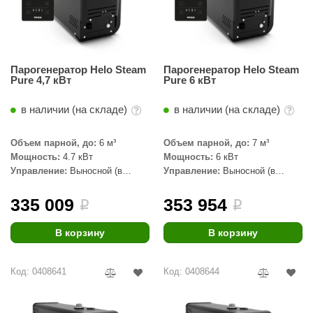
абантуй
кма
eplofom
Парогенератор Helo Steam
Парогенератор Helo Steam
Pure 4,7 кВт
Pure 6 кВт
LT
в наличии (на складе)
в наличии (на складе)
еникс
eringer
Объем парной, до:
6 м³
Объем парной, до:
7 м³
Мощность:
4.7 кВт
Мощность:
6 кВт
obiba
Управление:
Выносной (в
Управление:
Выносной (в
комплекте)
комплекте)
alc
335 009
353 954
i
i
кспертСаун
В корзину
В корзину
еста
ukka Design
Код: 0408641
Код: 0408644
icht 2000