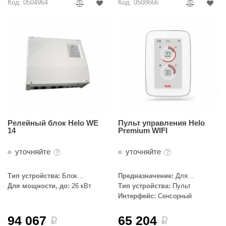
Код: 0504964
Код: 0508666
Релейный блок Helo WE
Пульт управления Helo
14
Premium WIFI
уточняйте
уточняйте
Тип устройства:
Блок
Предназначение:
Для
мощности
парогенератора
Для мощности, до:
26 кВт
Тип устройства:
Пульт
Интерфейс:
Сенсорный
94 067
65 204
i
i