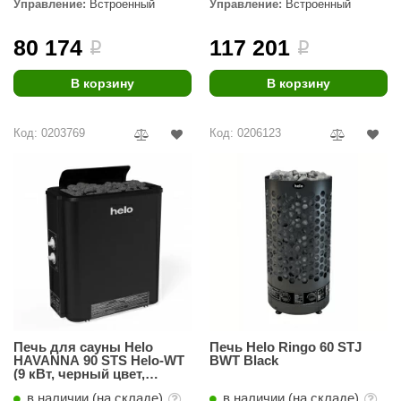
Управление:
Встроенный
Управление:
Встроенный
aldus
80 174
117 201
i
i
vimol
В корзину
В корзину
uramax
LP
Код: 0203769
Код: 0206123
олитех
amylle
arina
MF
еплодар
езувий
Печь для сауны Helo
Печь Helo Ringo 60 STJ
нжкомцентр
HAVANNA 90 STS Helo-WT
BWT Black
(9 кВт, черный цвет,
пассивный парогенератор)
D SAUNA
в наличии (на складе)
в наличии (на складе)