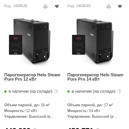
урция
Код: 0408648
Код: 0408649
елсот
ABA
MAGNUM
арвара
SAUNABOARD
ermomuros
Парогенератор Helo Steam
Парогенератор Helo Steam
ovali
Pure Pro 12 кВт
Pure Pro 14 кВт
lia
в наличии (на складе)
в наличии (на складе)
eya Sauna
Объем парной, до:
16 м³
Объем парной, до:
17 м³
inn icon
Мощность:
12 кВт
Мощность:
14 кВт
Управление:
Выносной (в
Управление:
Выносной (в
азмахайка
комплекте)
комплекте)