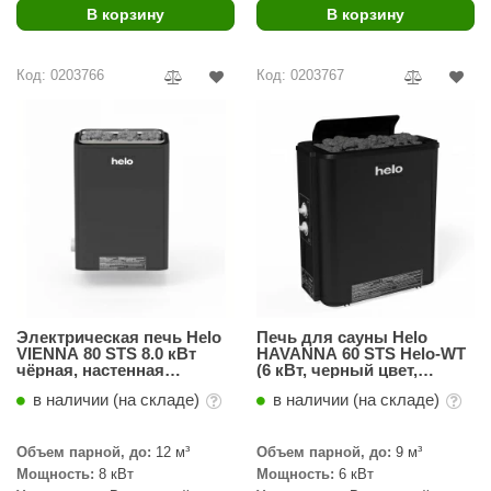
В корзину
В корзину
ANG’s
asel
Код: 0203766
Код: 0203767
usaterm
raft
ohol
entiotec
lover
aestro Woods
Электрическая печь Helo
Печь для сауны Helo
VIENNA 80 STS 8.0 кВт
HAVANNA 60 STS Helo-WT
KOY
чёрная, настенная
(6 кВт, черный цвет,
установка, встроенный
пассивный парогенератор)
c Light
в наличии (на складе)
в наличии (на складе)
пульт
KERKES
Объем парной, до:
12 м³
Объем парной, до:
9 м³
Мощность:
8 кВт
Мощность:
6 кВт
roConHealth