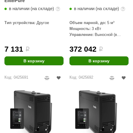
Elite/Pure
в наличии (на складе)
в наличии (на складе)
Тип устройства:
Другое
Объем парной, до:
5 м³
Мощность:
3 кВт
Управление:
Выносной (в
комплекте)
7 131
372 042
i
i
В корзину
В корзину
Код: 0425691
Код: 0425692