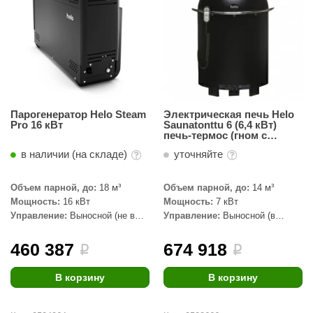
Парогенератор Helo Steam
Электрическая печь Helo
Pro 16 кВт
Saunatonttu 6 (6,4 кВт)
печь-термос (гном с
крышкой), цвет: чёрный
в наличии (на складе)
уточняйте
Объем парной, до:
18 м³
Объем парной, до:
14 м³
Мощность:
16 кВт
Мощность:
7 кВт
Управление:
Выносной (не в
Управление:
Выносной (в
комплекте)
комплекте)
460 387
674 918
i
i
В корзину
В корзину