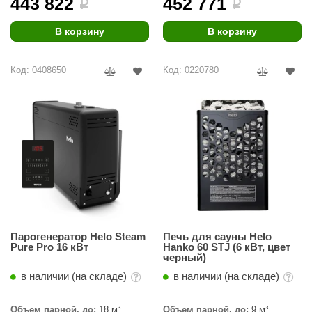
443 822
452 771
EDMUNDAS
i
i
ikkarien
В корзину
В корзину
Код: 0408650
Код: 0220780
Парогенератор Helo Steam
Печь для сауны Helo
Pure Pro 16 кВт
Hanko 60 STJ (6 кВт, цвет
черный)
в наличии (на складе)
в наличии (на складе)
Объем парной, до:
18 м³
Объем парной, до:
9 м³