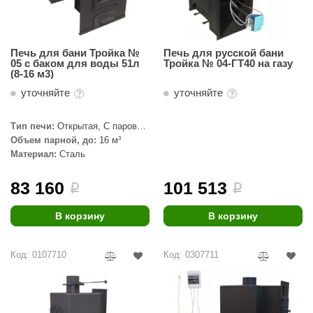
КЗ
ерезка
Печь для бани Тройка №
Печь для русской бани
05 с баком для воды 51л
Тройка № 04-ГТ40 на газу
улкан
(8-16 м3)
уточняйте
уточняйте
ефест
рмак-Термо
Тип печи:
Открытая, С паровой
пушкой, Под обкладку
Объем парной, до:
16 м³
ройка
Материал:
Сталь
ренеран
83 160
101 513
i
i
rill’D
В корзину
В корзину
обросталь
зиСтим
Код: 0107710
Код: 0307711
арь-печи
волюция тепла