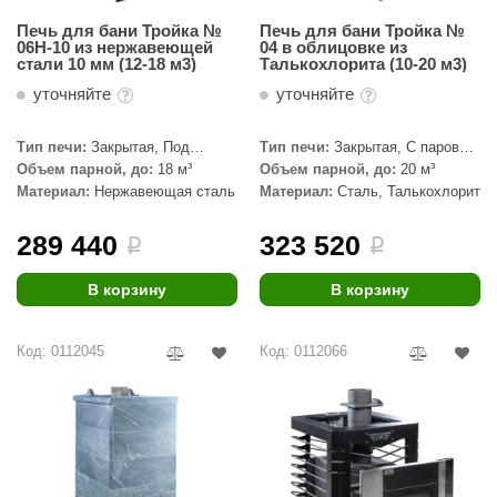
Печь для бани Тройка №
Печь для бани Тройка №
06Н-10 из нержавеющей
04 в облицовке из
стали 10 мм (12-18 м3)
Талькохлорита (10-20 м3)
уточняйте
уточняйте
Тип печи:
Закрытая, Под
Тип печи:
Закрытая, С паровой
обкладку, С паровой пушкой
пушкой
Объем парной, до:
18 м³
Объем парной, до:
20 м³
Материал:
Нержавеющая сталь
Материал:
Сталь, Талькохлорит
289 440
323 520
i
i
В корзину
В корзину
Код: 0112045
Код: 0112066