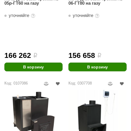
05р-ГТ60 на газу
06-ГТ80 на газу
aldus
уточняйте
уточняйте
vimol
uramax
LP
олитех
166 262
156 658
i
i
amylle
В корзину
В корзину
arina
MF
Код: 0107086
Код: 0307708
еплодар
езувий
нжкомцентр
D SAUNA