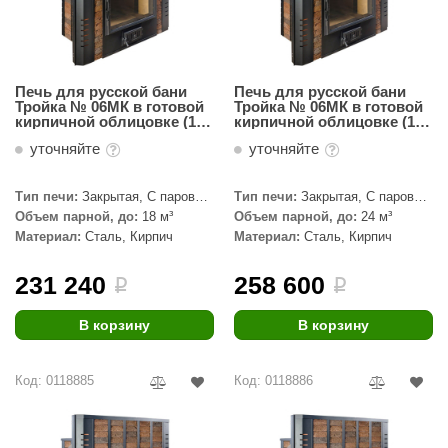
Печь для русской бани
Печь для русской бани
Тройка № 06МК в готовой
Тройка № 06МК в готовой
кирпичной облицовке (12-
кирпичной облицовке (16-
18м3)
24м3)
уточняйте
уточняйте
Тип печи:
Закрытая, С паровой
Тип печи:
Закрытая, С паровой
пушкой
пушкой
Объем парной, до:
18 м³
Объем парной, до:
24 м³
Материал:
Сталь, Кирпич
Материал:
Сталь, Кирпич
231 240
258 600
i
i
В корзину
В корзину
Код: 0118885
Код: 0118886