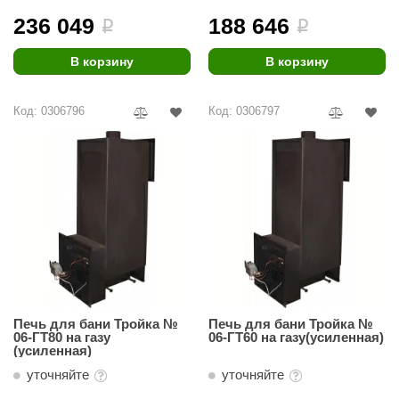
236 049
188 646
i
i
ariitti
В корзину
В корзину
entwood
KI
Код: 0306796
Код: 0306797
ulikivi
ento
ylo
lumenberg
WDT
UX ELEMENTS
Печь для бани Тройка №
Печь для бани Тройка №
edi
06-ГТ80 на газу
06-ГТ60 на газу(усиленная)
(усиленная)
ygroMatik
уточняйте
уточняйте
chiedel