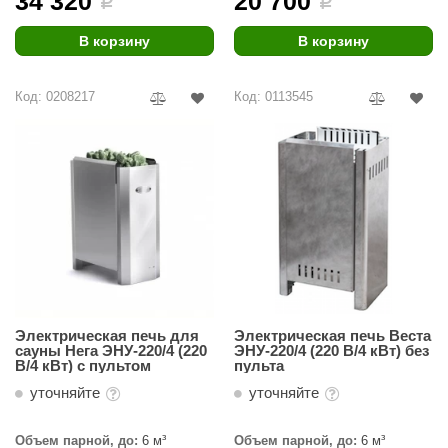
34 320
20 700
i
i
урция
В корзину
В корзину
елсот
ABA
Код: 0208217
Код: 0113545
MAGNUM
арвара
SAUNABOARD
ermomuros
ovali
lia
Электрическая печь для
Электрическая печь Веста
eya Sauna
сауны Нега ЭНУ-220/4 (220
ЭНУ-220/4 (220 В/4 кВт) без
В/4 кВт) с пультом
пульта
inn icon
уточняйте
уточняйте
азмахайка
Объем парной, до:
6 м³
Объем парной, до:
6 м³