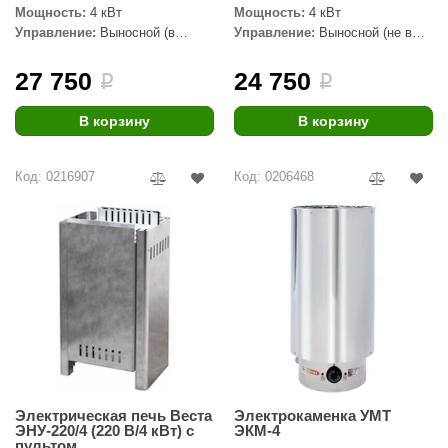
EDMUNDAS
Мощность:
4 кВт
Мощность:
4 кВт
Управление:
Выносной (в
Управление:
Выносной (не в
ikkarien
комплекте)
комплекте)
27 750
24 750
i
i
В корзину
В корзину
Код: 0216907
Код: 0206468
Электрическая печь Веста
Электрокаменка УМТ
ЭНУ-220/4 (220 В/4 кВт) с
ЭКМ-4
пультом