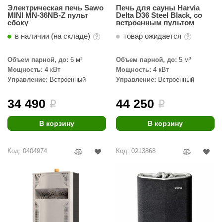
Электрическая печь Sawo
Печь для сауны Harvia
КЗ
MINI MN-36NB-Z пульт
Delta D36 Steel Black, со
сбоку
встроенным пультом
ерезка
в наличии (на складе)
товар ожидается
улкан
Объем парной, до:
6 м³
Объем парной, до:
5 м³
ефест
Мощность:
4 кВт
Мощность:
4 кВт
Управление:
Встроенный
Управление:
Встроенный
рмак-Термо
34 490
44 250
ройка
i
i
ренеран
В корзину
В корзину
rill’D
Код: 0404974
Код: 0213868
обросталь
зиСтим
арь-печи
волюция тепла