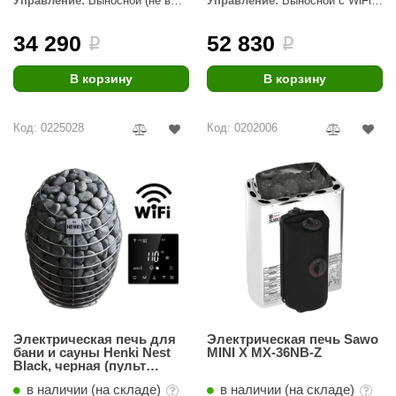
Управление:
Выносной (не в
Управление:
Выносной с WiFi
комплекте)
(в комплекте)
ANG’s
34 290
52 830
i
i
asel
В корзину
В корзину
usaterm
raft
Код: 0225028
Код: 0202006
ohol
entiotec
lover
aestro Woods
KOY
c Light
Электрическая печь для
Электрическая печь Sawo
бани и сауны Henki Nest
MINI X MX-36NB-Z
KERKES
Black, черная (пульт
управления Wi-Fi в
roConHealth
в наличии (на складе)
в наличии (на складе)
комплекте) 4 кВт