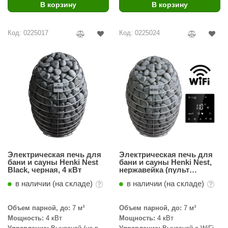
В корзину
В корзину
ariitti
Код: 0225017
Код: 0225024
entwood
KI
ulikivi
ento
ylo
lumenberg
WDT
Электрическая печь для
Электрическая печь для
бани и сауны Henki Nest
бани и сауны Henki Nest,
UX ELEMENTS
Black, черная, 4 кВт
нержавейка (пульт
управления Wi-Fi в
в наличии (на складе)
в наличии (на складе)
комплекте) 4 кВт
edi
ygroMatik
Объем парной, до:
7 м³
Объем парной, до:
7 м³
Мощность:
4 кВт
Мощность:
4 кВт
chiedel