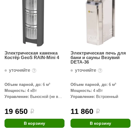
абантуй
кма
eplofom
LT
еникс
Электрическая каменка
Электрическая печь для
Костёр GeoS RAIN-Mini 4
бани и сауны Везувий
eringer
DETA-36
уточняйте
уточняйте
obiba
alc
Объем парной, до:
6 м³
Объем парной, до:
6 м³
Мощность:
4 кВт
Мощность:
4 кВт
кспертСаун
Управление:
Выносной (не в
Управление:
Встроенный
комплекте)
еста
19 650
11 860
i
i
ukka Design
В корзину
В корзину
icht 2000