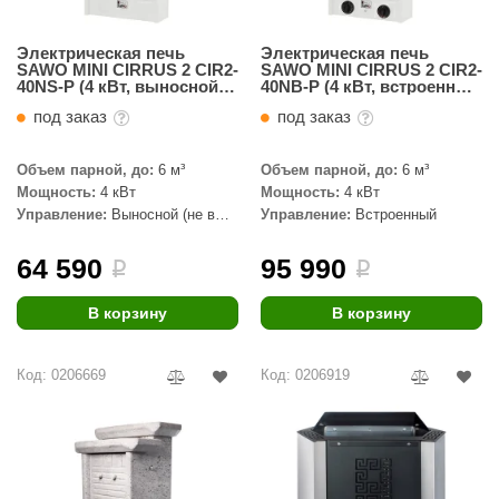
Электрическая печь
Электрическая печь
SAWO MINI CIRRUS 2 CIR2-
SAWO MINI CIRRUS 2 CIR2-
40NS-P (4 кВт, выносной
40NB-P (4 кВт, встроенный
пульт, нержавейка)
пульт, нержавейка)
под заказ
под заказ
Объем парной, до:
6 м³
Объем парной, до:
6 м³
Мощность:
4 кВт
Мощность:
4 кВт
Управление:
Выносной (не в
Управление:
Встроенный
комплекте)
64 590
95 990
i
i
В корзину
В корзину
Код: 0206669
Код: 0206919