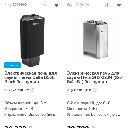
R. KERN
Код: 0226568
Код: 0208205
turm
PEKO
-Snow
OLO
romawolke
Новинка
тна
Электрическая печь для
Электрическая печь для
SNOOKER
сауны Harvia Delta D36E
сауны Нега ЭНУ-220/4 (220
Black без пульта
В/4 кВт) без пульта
remier
уточняйте
уточняйте
orelli
Объем парной, до:
5 м³
Объем парной, до:
6 м³
ikkurila
Мощность:
4 кВт
Мощность:
4 кВт
Управление:
Выносной (не в
Управление:
Выносной (не в
комплекте)
комплекте)
lcon