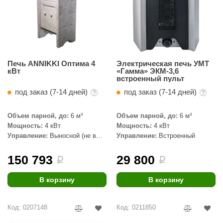
Печь ANNIKKI Оптима 4
Электрическая печь УМТ
кВт
«Гамма» ЭКМ-3,6
встроенный пульт
под заказ (7-14 дней)
под заказ (7-14 дней)
Объем парной, до:
6 м³
Объем парной, до:
6 м³
Мощность:
4 кВт
Мощность:
4 кВт
Управление:
Выносной (не в
Управление:
Встроенный
комплекте)
150 793
29 800
i
i
В корзину
В корзину
Код: 0207148
Код: 0211850