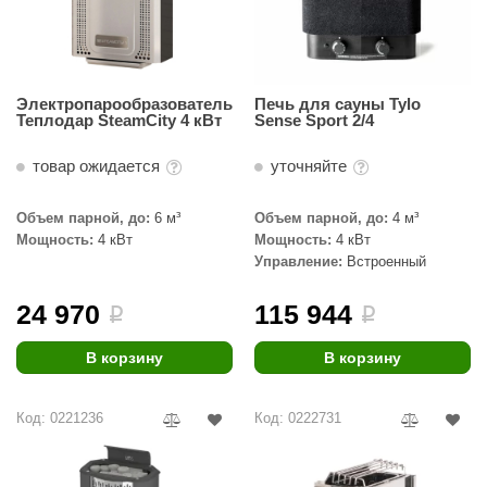
орнадо
гненный камень
еплый камень
Электропарообразователь
Печь для сауны Tylo
Теплодар SteamCity 4 кВт
Sense Sport 2/4
оссия
товар ожидается
уточняйте
эровита
Объем парной, до:
6 м³
Объем парной, до:
4 м³
МТ
Мощность:
4 кВт
Мощность:
4 кВт
АР-ecology
Управление:
Встроенный
СОМ
24 970
115 944
i
i
остёр
В корзину
В корзину
НЕРГОРЕСУРС
Код: 0221236
Код: 0222731
coLife
oodson