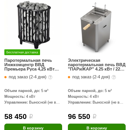
Бесплатная доставка
Паротермальная печь
Электрическая
Инжкомцентр ВВД
паротермальная печь ВВД
Премьера Руса 4,25 кВт
"ПАРиЖАР" 4.25 кВт / 220
(220 В)
В
под заказ (2-4 дня)
под заказ (2-4 дня)
Объем парной, до:
5 м³
Объем парной, до:
5 м³
Мощность:
4 кВт
Мощность:
4 кВт
Управление:
Выносной (не в
Управление:
Выносной (не в
комплекте)
комплекте)
58 450
96 550
i
i
В корзину
В корзину