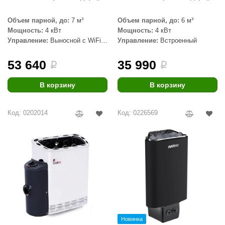
aldus
Объем парной, до:
7 м³
Объем парной, до:
6 м³
Мощность:
4 кВт
Мощность:
4 кВт
vimol
Управление:
Выносной с WiFi
Управление:
Встроенный
(в комплекте)
uramax
53 640
35 990
i
i
LP
В корзину
В корзину
олитех
amylle
Код: 0202014
Код: 0226569
arina
MF
еплодар
езувий
нжкомцентр
D SAUNA
Новинка