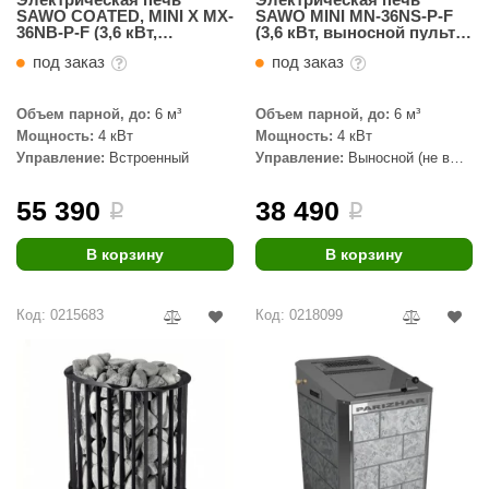
SAWO COATED, MINI X MX-
SAWO MINI MN-36NS-P-F
36NB-P-F (3,6 кВт,
(3,6 кВт, выносной пульт,
встроенный пульт,
термопокрытие)
под заказ
под заказ
термопокрытие)
Объем парной, до:
6 м³
Объем парной, до:
6 м³
Мощность:
4 кВт
Мощность:
4 кВт
Управление:
Встроенный
Управление:
Выносной (не в
комплекте)
55 390
38 490
i
i
В корзину
В корзину
Код: 0215683
Код: 0218099