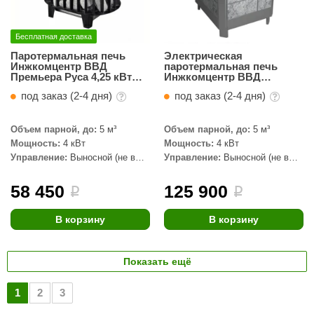
Бесплатная доставка
Паротермальная печь
Электрическая
Инжкомцентр ВВД
паротермальная печь
Премьера Руса 4,25 кВт
Инжкомцентр ВВД
(380 В)
«ПАРиЖАР» Серпентинит
под заказ (2-4 дня)
под заказ (2-4 дня)
«Бархат» 4,25 кВт
Объем парной, до:
5 м³
Объем парной, до:
5 м³
Мощность:
4 кВт
Мощность:
4 кВт
Управление:
Выносной (не в
Управление:
Выносной (не в
комплекте)
комплекте)
58 450
125 900
i
i
В корзину
В корзину
Показать ещё
1
2
3