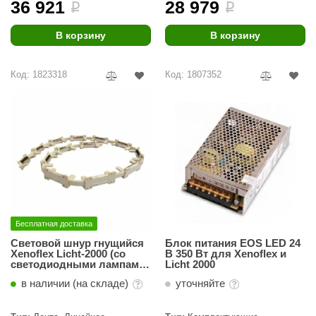
36 921
28 979
i
i
В корзину
В корзину
Код: 1823318
Код: 1807352
Бесплатная доставка
Световой шнур гнущийся
Блок питания EOS LED 24
Xenoflex Licht-2000 (со
В 350 Вт для Xenoflex и
светодиодными лампами
Licht 2000
2700 K (1 метр)
в наличии (на складе)
уточняйте