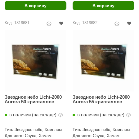
урция
В корзину
В корзину
елсот
Код: 1816681
Код: 1816682
ABA
MAGNUM
арвара
SAUNABOARD
ermomuros
ovali
lia
Звездное небо Licht-2000
Звездное небо Licht-2000
Aurora 50 кристаллов
Aurora 55 кристаллов
eya Sauna
в наличии (на складе)
в наличии (на складе)
inn icon
азмахайка
Тип:
Звездное небо, Комплект
Тип:
Звездное небо, Комплект
Для чего:
Сауна, Хамам
Для чего:
Сауна, Хамам