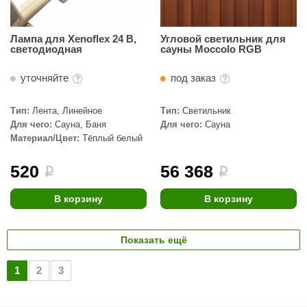
Лампа для Xenoflex 24 В,
Угловой светильник для
светодиодная
сауны Moccolo RGB
уточняйте
под заказ
Тип:
Лента, Линейное
Тип:
Светильник
Для чего:
Сауна, Баня
Для чего:
Сауна
Материал/Цвет:
Тёплый белый
520
56 368
i
i
В корзину
В корзину
Показать ещё
1
2
3