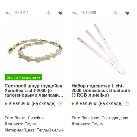
ariitti
Код: 1801611
Код: 1816669
entwood
KI
ulikivi
ento
ylo
Бесплатная доставка
lumenberg
Световой шнур гнущийся
Набор подсветки Licht-
WDT
Xenoflex Licht-2000 (c
2000 Domesticus Bluetooth
галогеновыми лампами
(3 RGB линейки)
2800 K (1м)
UX ELEMENTS
в наличии (на складе)
в наличии (на складе)
edi
Тип:
Лента, Линейное
Тип:
Линейное, Светодиодная
ygroMatik
Для чего:
Сауна
Для чего:
Сауна
Материал/Цвет:
Тёплый белый
chiedel