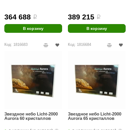
EDMUNDAS
ikkarien
364 688
389 215
i
i
В корзину
В корзину
Код: 1816683
Код: 1816684
Звездное небо Licht-2000
Звездное небо Licht-2000
Aurora 60 кристаллов
Aurora 65 кристаллов