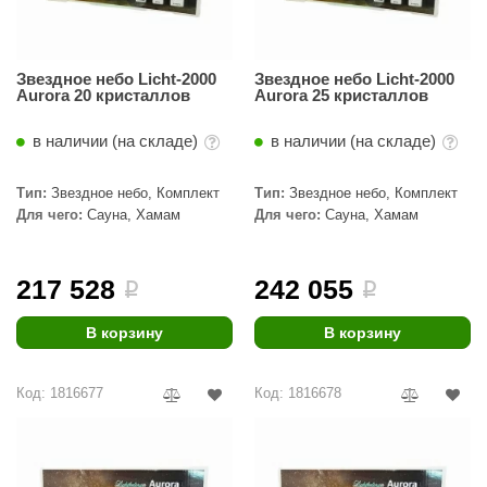
орнадо
гненный камень
Звездное небо Licht-2000
Звездное небо Licht-2000
Aurora 20 кристаллов
Aurora 25 кристаллов
еплый камень
оссия
в наличии (на складе)
в наличии (на складе)
эровита
Тип:
Звездное небо, Комплект
Тип:
Звездное небо, Комплект
Для чего:
Сауна, Хамам
Для чего:
Сауна, Хамам
МТ
АР-ecology
217 528
242 055
i
i
СОМ
В корзину
В корзину
остёр
НЕРГОРЕСУРС
Код: 1816677
Код: 1816678
coLife
oodson