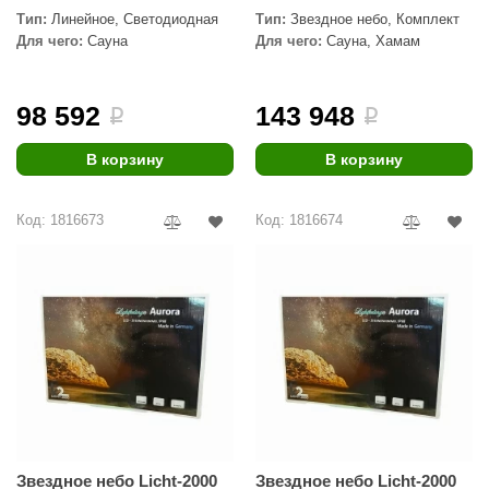
Тип:
Линейное, Светодиодная
Тип:
Звездное небо, Комплект
aldus
Для чего:
Сауна
Для чего:
Сауна, Хамам
vimol
uramax
98 592
143 948
i
i
LP
В корзину
В корзину
олитех
Код: 1816673
Код: 1816674
amylle
arina
MF
еплодар
езувий
нжкомцентр
D SAUNA
Звездное небо Licht-2000
Звездное небо Licht-2000