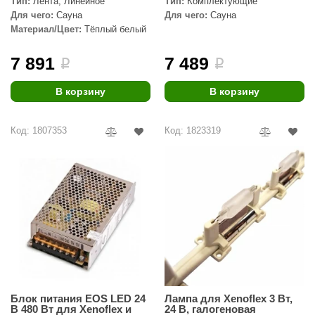
Тип:
Лента, Линейное
Тип:
Комплектующие
Для чего:
Сауна
Для чего:
Сауна
Материал/Цвет:
Тёплый белый
7 891
7 489
i
i
В корзину
В корзину
Код: 1807353
Код: 1823319
Блок питания EOS LED 24
Лампа для Xenoflex 3 Вт,
В 480 Вт для Xenoflex и
24 В, галогеновая