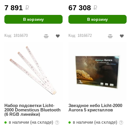
7 891
67 308
i
i
ANG’s
В корзину
В корзину
asel
usaterm
Код: 1816670
Код: 1816672
raft
ohol
entiotec
lover
aestro Woods
KOY
Набор подсветки Licht-
Звездное небо Licht-2000
c Light
2000 Domesticus Bluetooth
Aurora 5 кристаллов
(6 RGB линейки)
KERKES
в наличии (на складе)
в наличии (на складе)
roConHealth