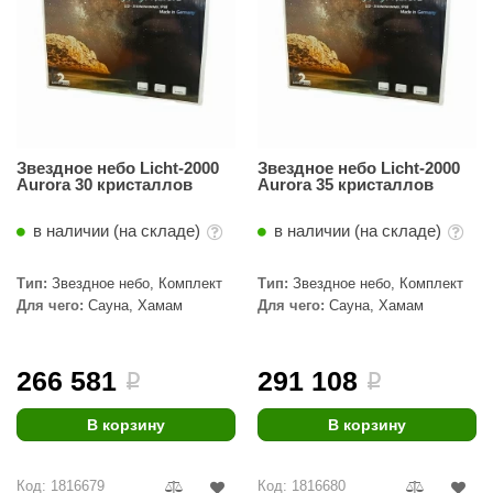
абантуй
кма
eplofom
LT
Звездное небо Licht-2000
Звездное небо Licht-2000
еникс
Aurora 30 кристаллов
Aurora 35 кристаллов
eringer
в наличии (на складе)
в наличии (на складе)
obiba
Тип:
Звездное небо, Комплект
Тип:
Звездное небо, Комплект
alc
Для чего:
Сауна, Хамам
Для чего:
Сауна, Хамам
кспертСаун
266 581
291 108
i
i
еста
ukka Design
В корзину
В корзину
icht 2000
Код: 1816679
Код: 1816680