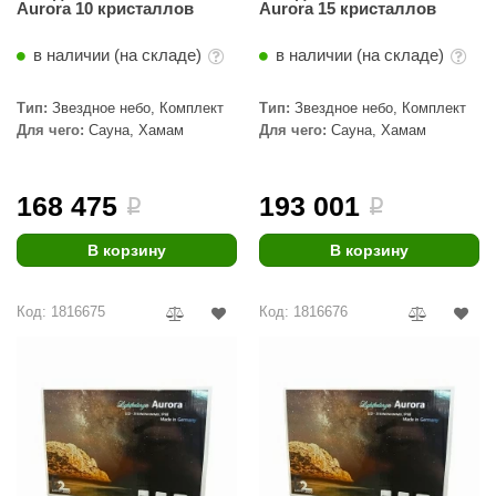
Aurora 10 кристаллов
Aurora 15 кристаллов
КЗ
в наличии (на складе)
в наличии (на складе)
ерезка
улкан
Тип:
Звездное небо, Комплект
Тип:
Звездное небо, Комплект
Для чего:
Сауна, Хамам
Для чего:
Сауна, Хамам
ефест
рмак-Термо
168 475
193 001
i
i
ройка
В корзину
В корзину
ренеран
rill’D
Код: 1816675
Код: 1816676
обросталь
зиСтим
арь-печи
волюция тепла