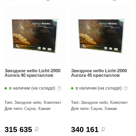
R. KERN
turm
PEKO
-Snow
OLO
romawolke
тна
Звездное небо Licht-2000
Звездное небо Licht-2000
Aurora 40 кристаллов
Aurora 45 кристаллов
SNOOKER
в наличии (на складе)
в наличии (на складе)
remier
Тип:
Звездное небо, Комплект
Тип:
Звездное небо, Комплект
orelli
Для чего:
Сауна, Хамам
Для чего:
Сауна, Хамам
ikkurila
lcon
315 635
340 161
i
i