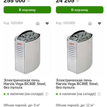
255 000
24 205
i
i
урция
В корзину
В корзину
елсот
ABA
Код: 0201804
Код: 0201805
MAGNUM
арвара
SAUNABOARD
ermomuros
ovali
lia
Электрическая печь
Электрическая печь
eya Sauna
Harvia Vega BC60E Steel,
Harvia Vega BC80E Steel,
без пульта
без пульта
inn icon
в наличии (на складе)
в наличии (на складе)
азмахайка
Объем парной, до:
8 м³
Объем парной, до:
12 м³