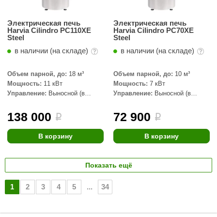
Электрическая печь
Электрическая печь
Harvia Cilindro PC110XE
Harvia Cilindro PC70XE
Steel
Steel
в наличии (на складе)
в наличии (на складе)
Объем парной, до:
18 м³
Объем парной, до:
10 м³
Мощность:
11 кВт
Мощность:
7 кВт
Управление:
Выносной (в
Управление:
Выносной (в
комплекте)
комплекте)
138 000
72 900
i
i
В корзину
В корзину
Показать ещё
1
2
3
4
5
...
34