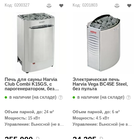
R. KERN
Код: 0200327
Код: 0201803
turm
PEKO
-Snow
OLO
romawolke
тна
Печь для сауны Harvia
Электрическая печь
SNOOKER
Club Combi K15GS, с
Harvia Vega BC45E Steel,
парогенератором, без
без пульта
пульта
remier
в наличии (на складе)
в наличии (на складе)
orelli
Объем парной, до:
24 м³
Объем парной, до:
6 м³
ikkurila
Мощность:
15 кВт
Мощность:
4.5 кВт
Управление:
Выносной (не в
Управление:
Выносной (не в
комплекте)
комплекте)
lcon