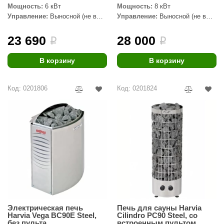
EDMUNDAS
Мощность:
6 кВт
Мощность:
8 кВт
Управление:
Выносной (не в
Управление:
Выносной (не в
ikkarien
комплекте)
комплекте)
23 690
28 000
i
i
В корзину
В корзину
Код: 0201806
Код: 0201824
Электрическая печь
Печь для сауны Harvia
Harvia Vega BC90E Steel,
Cilindro PC90 Steel, со
без пульта
встроенным пультом