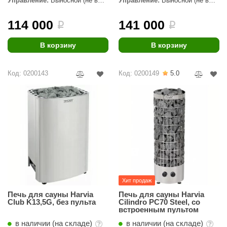
Управление:
Выносной (не в
Управление:
Выносной (не в
комплекте)
комплекте)
ANG’s
114 000
141 000
i
i
asel
В корзину
В корзину
usaterm
raft
Код: 0200143
Код: 0200149
5.0
ohol
entiotec
lover
aestro Woods
KOY
Хит продаж
c Light
Печь для сауны Harvia
Печь для сауны Harvia
Club K13,5G, без пульта
Cilindro PC70 Steel, со
KERKES
встроенным пультом
roConHealth
в наличии (на складе)
в наличии (на складе)