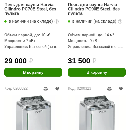
Печь для сауны Harvia
Печь для сауны Harvia
КЗ
Cilindro PC70E Steel, без
Cilindro PC90E Steel, без
пульта
пульта
ерезка
в наличии (на складе)
в наличии (на складе)
улкан
Объем парной, до:
10 м³
Объем парной, до:
14 м³
ефест
Мощность:
7 кВт
Мощность:
9 кВт
Управление:
Выносной (не в
Управление:
Выносной (не в
рмак-Термо
комплекте)
комплекте)
29 000
31 500
ройка
i
i
ренеран
В корзину
В корзину
rill’D
Код: 0200322
Код: 0200323
обросталь
зиСтим
арь-печи
волюция тепла