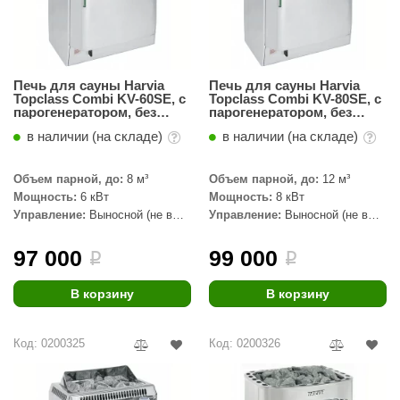
орнадо
гненный камень
еплый камень
Печь для сауны Harvia
Печь для сауны Harvia
Topclass Combi KV-60SE, с
Topclass Combi KV-80SE, с
парогенератором, без
парогенератором, без
оссия
пульта
пульта
в наличии (на складе)
в наличии (на складе)
эровита
Объем парной, до:
8 м³
Объем парной, до:
12 м³
МТ
Мощность:
6 кВт
Мощность:
8 кВт
АР-ecology
Управление:
Выносной (не в
Управление:
Выносной (не в
комплекте)
комплекте)
СОМ
97 000
99 000
i
i
остёр
В корзину
В корзину
НЕРГОРЕСУРС
Код: 0200325
Код: 0200326
coLife
oodson