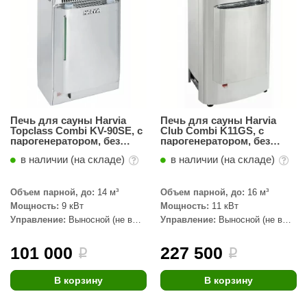
абантуй
кма
eplofom
LT
еникс
Печь для сауны Harvia
Печь для сауны Harvia
Topclass Combi KV-90SE, с
Club Combi K11GS, с
eringer
парогенератором, без
парогенератором, без
пульта
пульта
в наличии (на складе)
в наличии (на складе)
obiba
alc
Объем парной, до:
14 м³
Объем парной, до:
16 м³
Мощность:
9 кВт
Мощность:
11 кВт
кспертСаун
Управление:
Выносной (не в
Управление:
Выносной (не в
комплекте)
комплекте)
еста
101 000
227 500
i
i
ukka Design
В корзину
В корзину
icht 2000