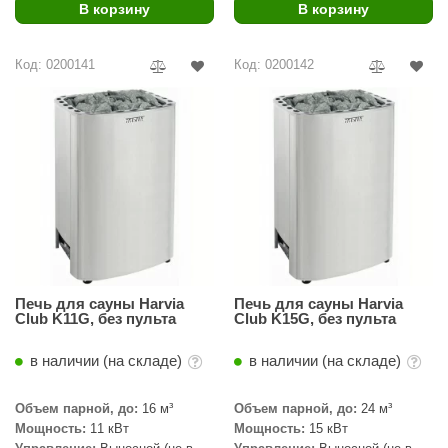
В корзину
В корзину
ariitti
Код: 0200141
Код: 0200142
entwood
KI
ulikivi
ento
ylo
lumenberg
WDT
Печь для сауны Harvia
Печь для сауны Harvia
Club K11G, без пульта
Club K15G, без пульта
UX ELEMENTS
в наличии (на складе)
в наличии (на складе)
edi
ygroMatik
Объем парной, до:
16 м³
Объем парной, до:
24 м³
Мощность:
11 кВт
Мощность:
15 кВт
chiedel