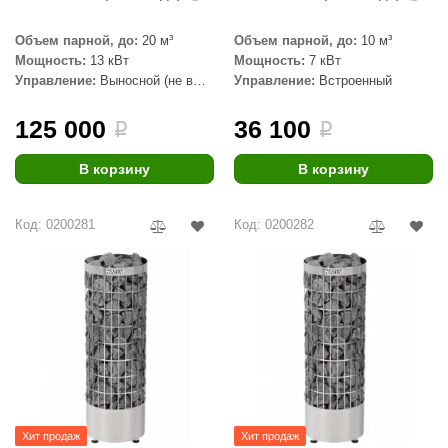
aldus
Объем парной, до:
20 м³
Объем парной, до:
10 м³
Мощность:
13 кВт
Мощность:
7 кВт
vimol
Управление:
Выносной (не в
Управление:
Встроенный
комплекте)
uramax
125 000
36 100
i
i
LP
В корзину
В корзину
олитех
amylle
Код: 0200281
Код: 0200282
arina
MF
еплодар
езувий
нжкомцентр
D SAUNA
Хит продаж
Хит продаж