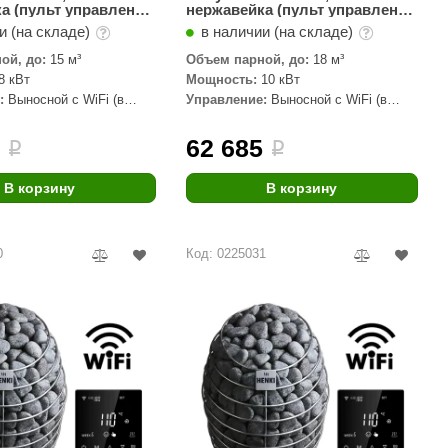
а (пульт управления
нержавейка (пульт управления
мплекте) 8 кВт
Wi-Fi в комплекте) 10 кВт
и (на складе)
в наличии (на складе)
ой, до:
15 м³
Объем парной, до:
18 м³
8 кВт
Мощность:
10 кВт
:
Выносной с WiFi (в
Управление:
Выносной с WiFi (в
комплекте)
8
62 685
i
i
В корзину
В корзину
0
Код: 0225031