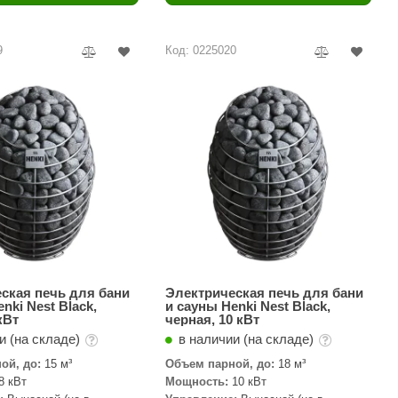
Camylle
Везувий
9
Код: 0225020
Березка
Тройка
ИзиСтим
Огненный камень
УМТ
ЭНЕРГОРЕСУРС
Акма
Feringer
ская печь для бани
Электрическая печь для бани
nki Nest Black,
и сауны Henki Nest Black,
кВт
черная, 10 кВт
Веста
и (на складе)
в наличии (на складе)
Sturm
ой, до:
15 м³
Объем парной, до:
18 м³
8 кВт
Мощность:
10 кВт
Aromawolke