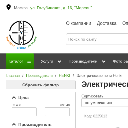
Москва
ул. Голубинская, д. 16, "Мореон"
О компании
Доставка
Оп
Каталог
Услуги
Производители
Фото ра
Главная
/
Производители
/
HENKI
/
Электрические печи Henki
Дровяные печи
Паромакс
Steamtec
Сауны
Отделка 
Электричес
Сбросить фильтр
Электрические печи
Grandis
Born
ИК сауны
Стеклян
Сортировать:
Цена
Kastor
Sawo
Парогенераторы
33 480
69 548
Невотон
Kaledo
–
Пульты управления
Код: 0225013
Steam and Water
Эверест
Производитель
Камни для печей