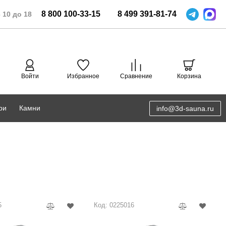
8
800
100-33-15
8
499
391-81-74
 10 до 18
Войти
Избранное
Сравнение
Корзина
ри
Камни
info@3d-sauna.ru
DoorWood
Соляная комната
Eos
3D проектирование
Anypool
PRO METALL
5
Код: 0225016
Руспанель