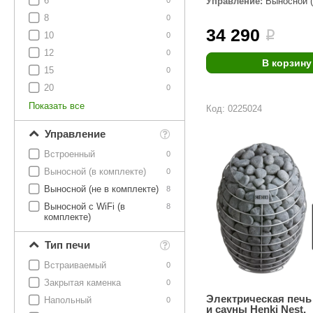
6
Управление:
Выносной (
SPA & WELLNESS
0
комплекте)
Этна
SNOOKER
8
0
34 290
Для дома и дачи
i
10
0
Tikkurila
Elcon
12
0
TABA
MAGNUM
В корзину
Акции и скидки
15
0
Termomuros
Covali
20
0
Показать все
Код: 0225024
Finn icon
Размахайка
Управление
Встроенный
0
Выносной (в комплекте)
0
Выносной (не в комплекте)
8
Выносной с WiFi (в
8
комплекте)
Тип печи
Встраиваемый
0
Закрытая каменка
0
Электрическая печь
Напольный
0
и сауны Henki Nest,