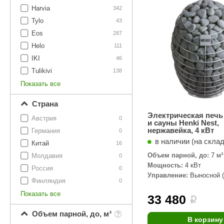
SPA-Технология
Lacoform
Harvia
342
Иди в Баню
Composit
Tylo
Двери для сауны
43
Eos
287
Spitzner
Baneum
Аксессуары
Helo
111
Mondex
ASTON
IKI
46
Ароматерапия
Tulikivi
138
Black Banya
Баня Орган
Показать все
Комплектующие и запчасти
MORZH
IDABIO
Страна
TechHolland
Helo
Гималайская соль
Электрическая печь
Австрия
0
и сауны Henki Nest,
IKI
Tulikivi
нержавейка, 4 кВт
Германия
0
Аудио/Акустика
в наличии (на скла
Blumenberg
WDT
Китай
16
Объем парной, до:
7 м³
Молдавия
Освещение
0
HygroMatik
Schiedel
Мощность:
4 кВт
Россия
0
Управление:
Выносной (
Kusaterm
Craft
Дерево для бани
Финляндия
0
комплекте)
Показать все
Klover
Maestro Wo
33 480
i
Плитка из камня
KERKES
ProConHealt
Объем парной, до, м³
В корзину