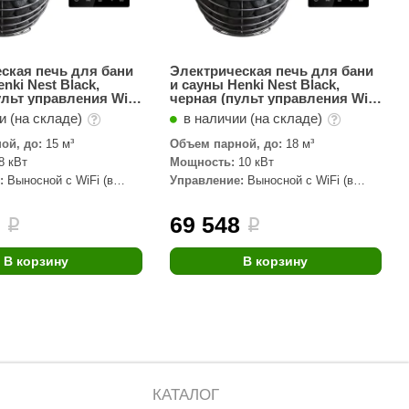
ская печь для бани
Электрическая печь для бани
nki Nest Black,
и сауны Henki Nest Black,
ульт управления Wi-
черная (пульт управления Wi-
екте) 8 кВт
Fi в комплекте) 10 кВт
и (на складе)
в наличии (на складе)
ой, до:
15 м³
Объем парной, до:
18 м³
8 кВт
Мощность:
10 кВт
:
Выносной с WiFi (в
Управление:
Выносной с WiFi (в
комплекте)
6
69 548
i
i
В корзину
В корзину
КАТАЛОГ