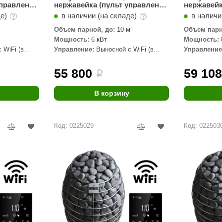
управления
нержавейка (пульт управления
нержавейк
 кВт
Wi-Fi в комплекте) 6 кВт
Wi-Fi в ко
де)
в наличии (на складе)
в наличи
Объем парной, до:
10 м³
Объем парн
Мощность:
6 кВт
Мощность:
 WiFi (в
Управление:
Выносной с WiFi (в
Управление
комплекте)
комплекте)
55 800
59 10
i
В корзину
Код: 0225029
Код: 022503