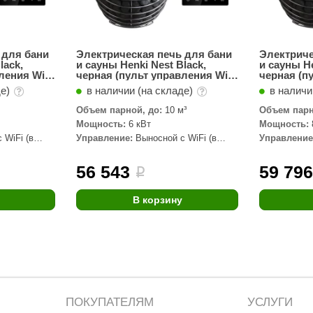
 для бани
Электрическая печь для бани
Электриче
lack,
и сауны Henki Nest Black,
и сауны He
ления Wi-
черная (пульт управления Wi-
черная (п
т
Fi в комплекте) 6 кВт
Fi в компл
де)
в наличии (на складе)
в наличи
Объем парной, до:
10 м³
Объем парн
Мощность:
6 кВт
Мощность:
 WiFi (в
Управление:
Выносной с WiFi (в
Управление
комплекте)
комплекте)
56 543
59 79
i
В корзину
ПОКУПАТЕЛЯМ
УСЛУГИ