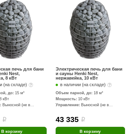
АРТА
212F
Sangens
Fischer
RAINZ
PolarSpa
Bentwood
ская печь для бани
Электрическая печь для бани
nki Nest,
и сауны Henki Nest,
Tylo
а, 8 кВт
нержавейка, 10 кВт
и (на складе)
в наличии (на складе)
Wedi
ой, до:
15 м³
Объем парной, до:
18 м³
Fasel
8 кВт
Мощность:
10 кВт
:
Выносной (не в
Управление:
Выносной (не в
Sentiotec
комплекте)
Ec Light
8
43 335
i
i
Kvimol
В корзину
В корзину