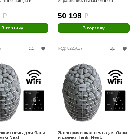
:
Выносной (не в
Управление:
Выносной (не в
комплекте)
Morelli
6
50 198
i
i
Делсот
SAUNABOARD
В корзину
В корзину
Keya Sauna
6
Код: 0225027
Nikkarien
ская печь для бани
Электрическая печь для бани
nki Nest,
и сауны Henki Nest,