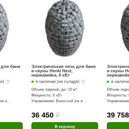
Сталь-Мастер
Банные штучки
CeruttiSpa
Suokka
ика
Русский дух
Карельские легенды
Cariitti
 для бани
Электрическая печь для бани
Электриче
и сауны Henki Nest,
и сауны He
Rento
нержавейка, 6 кВт
нержавейк
де)
в наличии (на складе)
в наличи
LUX ELEMENTS
Объем парной, до:
10 м³
Объем парн
LANG’s
Мощность:
6 кВт
Мощность:
не в
Управление:
Выносной (не в
Управление
Rohol
комплекте)
комплекте)
ods
KOY
36 450
39 75
i
h
Baldus
В корзину