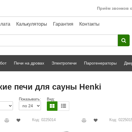
Приём звонков с
лата
Калькуляторы
Гарантия
Контакты
бот
Печи на дровах
Электропечи
Парогенераторы
Две
Harvia
парной
Турецкая баня
кие печи для сауны Henki
HENKI
ный фасад
Сервис
Показывать:
Вид:
Сила Алтая
Karhu
Код: 0225014
Код: 022501
A-Panel