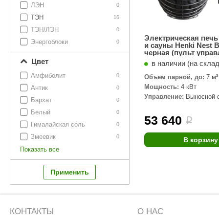
ЛЭН
0
ТЭН
16
ТЭН/ЛЭН
0
Электрическая печь
Энергоблоки
0
и сауны Henki Nest B
черная (пульт управ
Fi в комплекте) 4 кВ
Цвет
в наличии (на скла
Амфиболит
0
Объем парной, до:
7 м³
Мощность:
4 кВт
Антик
0
Управление:
Выносной с
Бархат
0
комплекте)
Белый
0
53 640
i
Гималайская соль
0
Змеевик
0
В корзину
Показать все
КОНТАКТЫ
О НАС