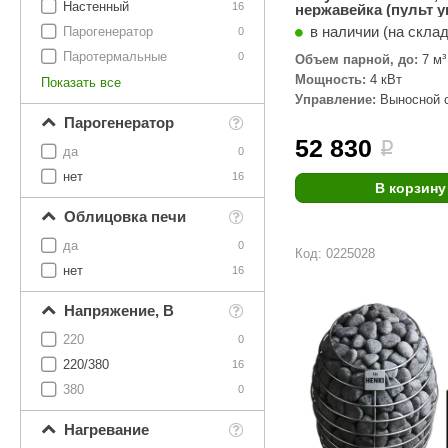
Настенный
16
нержавейка (пульт 
Wi-Fi в комплекте) 4
в наличии (на скла
Парогенератор
0
Паротермальные
0
Объем парной, до:
7 м³
Мощность:
4 кВт
Показать все
Управление:
Выносной с
комплекте)
Парогенератор
52 830
i
да
0
нет
16
В корзину
Облицовка печи
да
0
Код: 0225028
нет
16
Напряжение, В
220
0
220/380
16
380
0
Нагревание