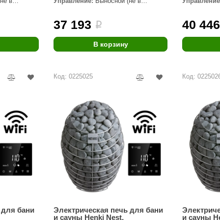
не в
Управление:
Выносной (не в
Управление
комплекте)
комплекте)
Premier
37 193
40 44
i
Турция
Варвара
В корзину
Olia
Код: 0225025
Код: 022502
EDMUNDAS
 для бани
Электрическая печь для бани
Электриче
и сауны Henki Nest,
и сауны He