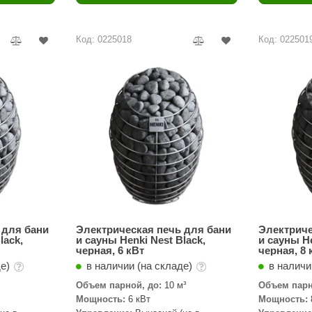
Политех
Теплодар
Код: 0225018
Код: 022501
НКЗ
Ермак-Термо
Добросталь
епла
Торнадо
Аэровита
Костёр
Сабантуй
Феникс
 для бани
Электрическая печь для бани
Электриче
lack,
и сауны Henki Nest Black,
и сауны He
черная, 6 кВт
черная, 8 
ЭкспертСаун
де)
в наличии (на складе)
в наличи
DR. KERN
Объем парной, до:
10 м³
Объем парн
Мощность:
6 кВт
Мощность:
KOLO