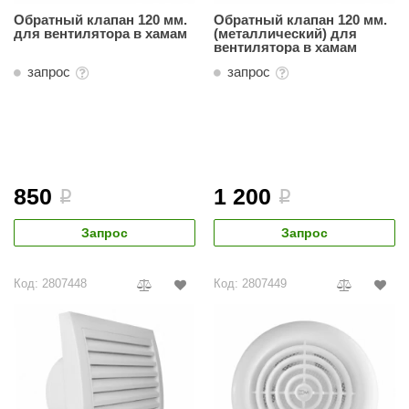
Обратный клапан 120 мм.
Обратный клапан 120 мм.
ANG’s
для вентилятора в хамам
(металлический) для
вентилятора в хамам
asel
запрос
запрос
usaterm
raft
ohol
850
1 200
i
i
entiotec
lover
Запрос
Запрос
aestro Woods
Код: 2807448
Код: 2807449
KOY
c Light
KERKES
roConHealth