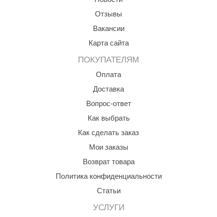
Срок гарантии, мес.:
60
орнадо
Отзывы
Мощность, Вт:
12
гненный камень
Вакансии
Максимальная рабочая
+140
температура:
C
Карта сайта
еплый камень
ПОКУПАТЕЛЯМ
оссия
Оплата
эровита
Доставка
МТ
Вопрос-ответ
АР-ecology
Как выбрать
Как сделать заказ
СОМ
Мои заказы
остёр
Возврат товара
НЕРГОРЕСУРС
Политика конфиденциальности
coLife
Статьи
oodson
УСЛУГИ