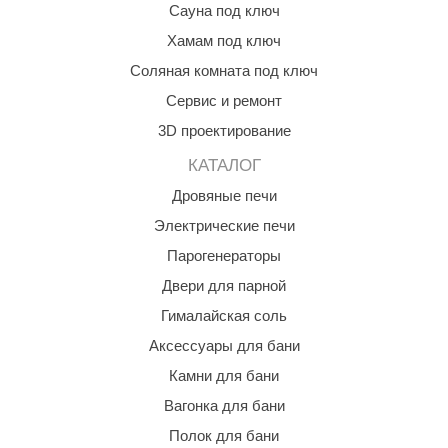
Сауна под ключ
абантуй
Хамам под ключ
кма
Соляная комната под ключ
eplofom
Сервис и ремонт
LT
3D проектирование
еникс
КАТАЛОГ
Дровяные печи
eringer
Электрические печи
obiba
Парогенераторы
alc
Двери для парной
кспертСаун
Гималайская соль
Аксессуары для бани
еста
Камни для бани
ukka Design
Вагонка для бани
icht 2000
Полок для бани