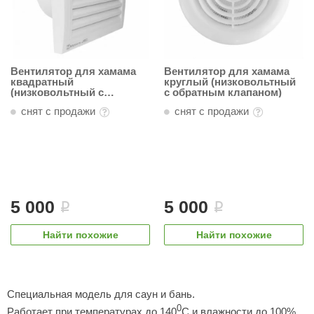
aldus
vimol
uramax
Вентилятор для хамама
Вентилятор для хамама
квадратный
круглый (низковольтный
(низковольтный с
с обратным клапаном)
LP
обратным клапаном)
снят с продажи
снят с продажи
олитех
amylle
arina
MF
5 000
5 000
i
i
еплодар
Найти похожие
Найти похожие
езувий
нжкомцентр
Специальная модель для саун и бань.
D SAUNA
0
Работает при температурах до 140
С и влажности до 100%.