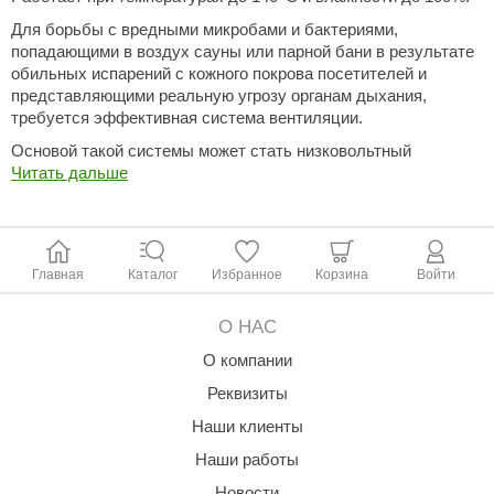
КЗ
Для борьбы с вредными микробами и бактериями,
попадающими в воздух сауны или парной бани в результате
ерезка
обильных испарений с кожного покрова посетителей и
представляющими реальную угрозу органам дыхания,
улкан
требуется эффективная система вентиляции.
ефест
Основой такой системы может стать низковольтный
вентилятор, который устанавливается непосредственно
Читать дальше
рмак-Термо
внутри сауны или бани.
ройка
0
Вентилятор работает при 12 вольт, температурах до 140
С и
влажности до 100%.
ренеран
Главная
Каталог
Избранное
Корзина
Войти
Характеристики низковольтного вентилятора
rill’D
О НАС
Диаметр канала, мм:
100
обросталь
Класс защиты:
О компании
IP 44
Напряжение питания, В/
зиСтим
Реквизиты
12/50
Гц:
Наши клиенты
арь-печи
Обратный клапан:
Да
Наши работы
Производительность,
105
волюция тепла
м3/ч:
Новости