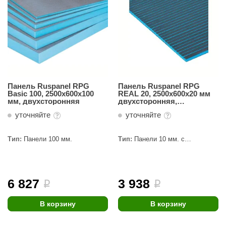
орнадо
гненный камень
еплый камень
оссия
эровита
Панель Ruspanel RPG
Панель Ruspanel RPG
Basic 100, 2500х600х100
REAL 20, 2500х600х20 мм
мм, двухсторонняя
двухсторонняя,
МТ
поперечный пропил
уточняйте
уточняйте
АР-ecology
Тип:
Панели 100 мм.
Тип:
Панели 10 мм. с
СОМ
пропилами
остёр
НЕРГОРЕСУРС
6 827
3 938
i
i
coLife
В корзину
В корзину
oodson