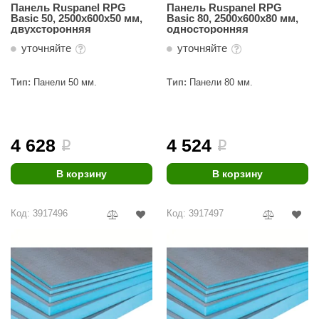
Панель Ruspanel RPG
Панель Ruspanel RPG
Basic 50, 2500х600х50 мм,
Basic 80, 2500х600х80 мм,
aldus
двухсторонняя
односторонняя
vimol
уточняйте
уточняйте
uramax
Тип:
Панели 50 мм.
Тип:
Панели 80 мм.
LP
олитех
4 628
4 524
i
i
amylle
В корзину
В корзину
arina
MF
Код: 3917496
Код: 3917497
еплодар
езувий
нжкомцентр
D SAUNA