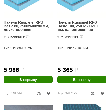
КЗ
ерезка
Панель Ruspanel RPG
Панель Ruspanel RPG
улкан
Basic 80, 2500х600х80 мм,
Basic 100, 2500х600х100
двухсторонняя
мм, односторонняя
ефест
уточняйте
уточняйте
рмак-Термо
Тип:
Панели 80 мм.
Тип:
Панели 100 мм.
ройка
ренеран
5 986
5 365
rill’D
i
i
обросталь
В корзину
В корзину
зиСтим
Код: 3917498
Код: 3917499
арь-печи
волюция тепла