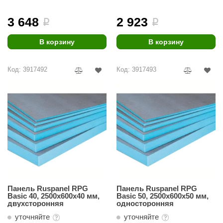
ariitti
3 648
2 923
i
i
entwood
В корзину
В корзину
KI
Код: 3917492
Код: 3917493
ulikivi
ento
ylo
lumenberg
WDT
UX ELEMENTS
edi
Панель Ruspanel RPG
Панель Ruspanel RPG
Basic 40, 2500х600х40 мм,
Basic 50, 2500х600х50 мм,
ygroMatik
двухсторонняя
односторонняя
уточняйте
уточняйте
chiedel