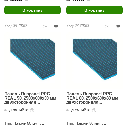
R. KERN
В корзину
В корзину
turm
PEKO
Код: 3917502
Код: 3917503
-Snow
OLO
romawolke
тна
SNOOKER
remier
Панель Ruspanel RPG
Панель Ruspanel RPG
orelli
REAL 50, 2500х600х50 мм
REAL 80, 2500х600х80 мм
двухсторонняя,
двухсторонняя,
поперечный пропил
поперечный пропил
ikkurila
уточняйте
уточняйте
lcon
Тип:
Панели 50 мм. с
Тип:
Панели 80 мм. с