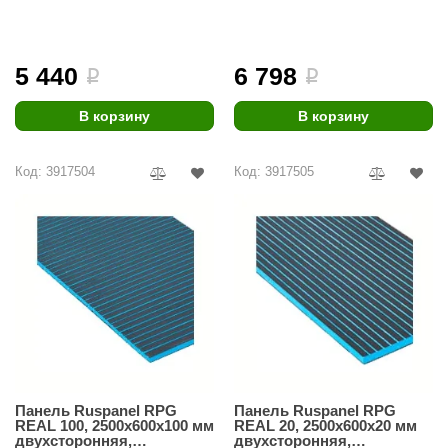
пропилами
пропилами
урция
елсот
5 440
6 798
i
i
ABA
В корзину
В корзину
MAGNUM
арвара
Код: 3917504
Код: 3917505
SAUNABOARD
ermomuros
ovali
lia
eya Sauna
inn icon
Панель Ruspanel RPG
Панель Ruspanel RPG
азмахайка
REAL 100, 2500х600х100 мм
REAL 20, 2500х600х20 мм
двухсторонняя,
двухсторонняя,