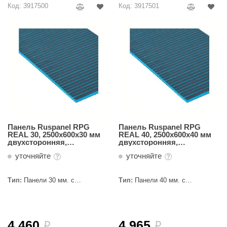
Код: 3917500
Код: 3917501
абантуй
кма
eplofom
LT
еникс
eringer
obiba
Панель Ruspanel RPG
Панель Ruspanel RPG
REAL 30, 2500х600х30 мм
REAL 40, 2500х600х40 мм
alc
двухсторонняя,
двухсторонняя,
поперечный пропил
поперечный пропил
уточняйте
уточняйте
кспертСаун
еста
Тип:
Панели 30 мм. с
Тип:
Панели 40 мм. с
пропилами
пропилами
ukka Design
icht 2000
4 460
4 965
i
i