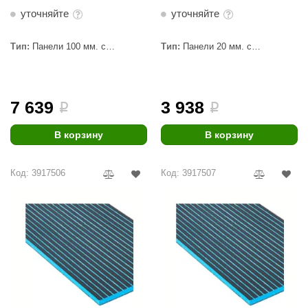
EDMUNDAS
поперечный пропил
продольный пропил
уточняйте
уточняйте
ikkarien
Тип:
Панели 100 мм. с
Тип:
Панели 20 мм. с
пропилами
пропилами
7 639
3 938
i
i
В корзину
В корзину
Код: 3917506
Код: 3917507