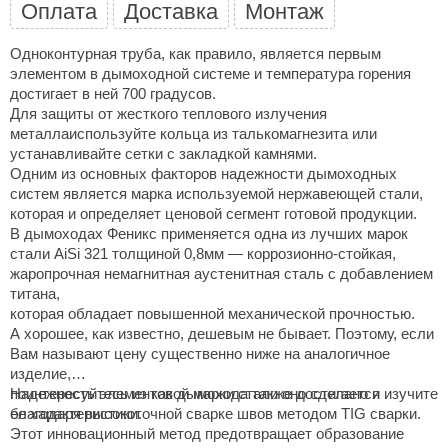
Оплата
Доставка
Монтаж
ariitti
Одноконтурная труба, как правило, является первым
entwood
элементом в дымоходной системе и температура горения
достигает в ней 700 градусов.
KI
Для защиты от жесткого теплового излучения
металлаиспользуйте кольца из талькомагнезита или
ulikivi
устанавливайте сетки с закладкой камнями.
Одним из основных факторов надежности дымоходных
ento
систем является марка используемой нержавеющей стали,
которая и определяет ценовой сегмент готовой продукции.
ylo
В дымоходах Феникс применяется одна из лучших марок
стали AiSi 321 толщиной 0,8мм — коррозионно-стойкая,
lumenberg
жаропрочная немагнитная аустенитная сталь с добавлением
WDT
титана,
которая обладает повышенной механической прочностью.
UX ELEMENTS
А хорошее, как известно, дешевым не бывает. Поэтому, если
Вам называют цену существенно ниже на аналогичное
edi
изделие,
поинтересуйтесь из какой марки стали оно сделано и изучите
Надежность элементов дымохода также достигается
ygroMatik
ее характеристики.
благодаря высокоточной сварке швов методом TIG сварки.
Этот инновационный метод предотвращает образование
chiedel