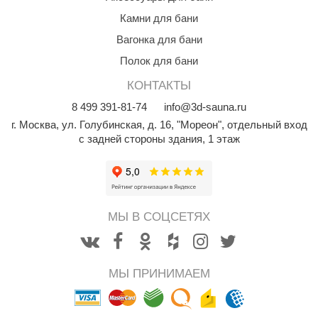
орнадо
Камни для бани
гненный камень
Вагонка для бани
Полок для бани
еплый камень
КОНТАКТЫ
оссия
8
499
391-81-74
info@3d-sauna.ru
эровита
г. Москва
,
ул. Голубинская, д. 16, "Мореон", отдельный вход
с задней стороны здания, 1 этаж
МТ
АР-ecology
СОМ
МЫ В СОЦСЕТЯХ
остёр
НЕРГОРЕСУРС
МЫ ПРИНИМАЕМ
coLife
oodson