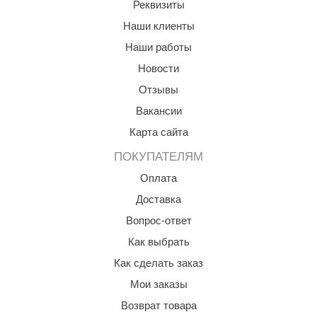
Реквизиты
aldus
Наши клиенты
vimol
Наши работы
Новости
uramax
Отзывы
LP
Вакансии
олитех
Карта сайта
amylle
ПОКУПАТЕЛЯМ
arina
Оплата
Доставка
MF
Вопрос-ответ
еплодар
Как выбрать
езувий
Как сделать заказ
нжкомцентр
Мои заказы
Возврат товара
D SAUNA