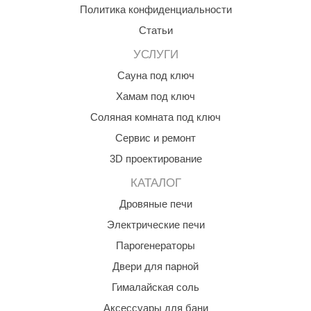
Политика конфиденциальности
КЗ
Статьи
ерезка
УСЛУГИ
улкан
Сауна под ключ
ефест
Хамам под ключ
Соляная комната под ключ
рмак-Термо
Сервис и ремонт
ройка
3D проектирование
ренеран
КАТАЛОГ
rill’D
Дровяные печи
обросталь
Электрические печи
Парогенераторы
зиСтим
Двери для парной
арь-печи
Гималайская соль
волюция тепла
Аксессуары для бани