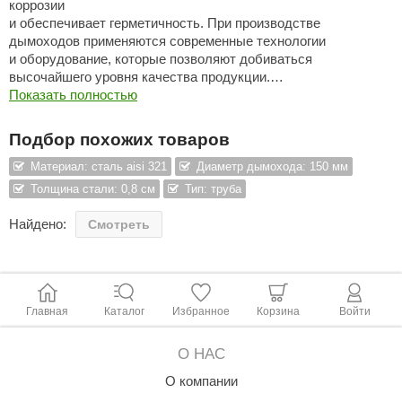
коррозии
и обеспечивает герметичность. При производстве
ANG’s
дымоходов применяются современные технологии
и оборудование, которые позволяют добиваться
asel
высочайшего уровня качества продукции.
usaterm
В двухконтурных дымоходах в качестве термоизоляции
Показать полностью
используется базальтовое волокно толщиной 50 мм
raft
с температурой спекания волокон 1000 °C.
Подбор похожих товаров
Все эти факторы позволяют предоставлять гарантию
ohol
на дымоходы Феникс 15 лет.
Материал: сталь aisi 321
Диаметр дымохода: 150 мм
Толщина стали: 0,8 см
Тип: труба
entiotec
Внимание: Экономия на дымоходных системах
и их монтаже — основная причина возгораний!
Найдено:
Смотреть
lover
aestro Woods
KOY
Главная
Каталог
Избранное
Корзина
Войти
c Light
О НАС
KERKES
О компании
roConHealth