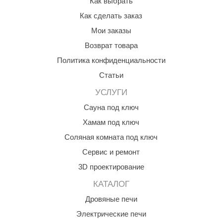
Как выбрать
aldus
Как сделать заказ
Мои заказы
vimol
Возврат товара
uramax
Политика конфиденциальности
LP
Статьи
олитех
УСЛУГИ
amylle
Сауна под ключ
Хамам под ключ
arina
Соляная комната под ключ
MF
Сервис и ремонт
еплодар
3D проектирование
езувий
КАТАЛОГ
нжкомцентр
Дровяные печи
Электрические печи
D SAUNA