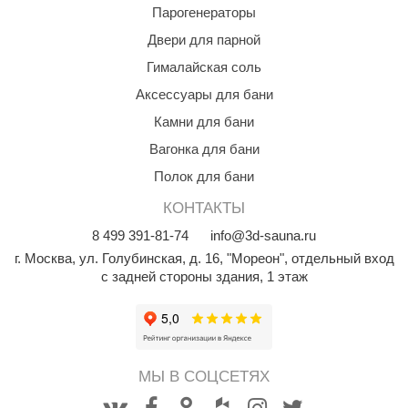
Парогенераторы
КЗ
Двери для парной
ерезка
Гималайская соль
улкан
Аксессуары для бани
ефест
Камни для бани
Вагонка для бани
рмак-Термо
Полок для бани
ройка
КОНТАКТЫ
ренеран
8
499
391-81-74
info@3d-sauna.ru
rill’D
г. Москва
,
ул. Голубинская, д. 16, "Мореон", отдельный вход
с задней стороны здания, 1 этаж
обросталь
зиСтим
арь-печи
МЫ В СОЦСЕТЯХ
волюция тепла