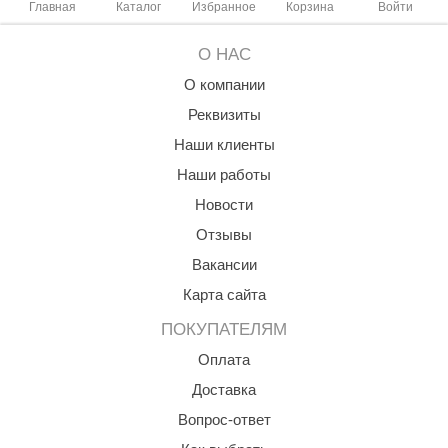
Главная
Каталог
Избранное
Корзина
Войти
ANG’s
О НАС
asel
О компании
usaterm
Реквизиты
raft
Наши клиенты
Наши работы
ohol
Новости
entiotec
Отзывы
lover
Вакансии
aestro Woods
Карта сайта
KOY
ПОКУПАТЕЛЯМ
Оплата
c Light
Доставка
KERKES
Вопрос-ответ
roConHealth