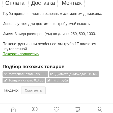
Оплата
Доставка
Монтаж
ariitti
Труба прямая является основным элементом дымохода.
entwood
Используется для достижения требуемой высоты.
KI
Имеет 3 вида размеров (мм) по длине: 250, 500, 1000.
ulikivi
По конструктивным особенностям труба 1Т является
ento
неутепленной.
Показать полностью
ylo
Толщина стали (мм) - 0,8
Диаметр (мм) - 115
lumenberg
Подбор похожих товаров
Размеры (мм) по длине - 1000
WDT
Материал: сталь aisi 321
Диаметр дымохода: 115 мм
Толщина стали: 0,8 см
Тип: труба
UX ELEMENTS
Найдено:
Смотреть
edi
ygroMatik
chiedel