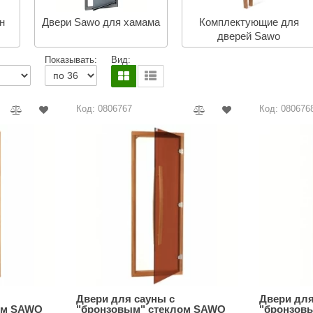
Сталь-Мастер
н
Двери Sawo для хамама
Комплектующие для
Банные штучки
дверей Sawo
CeruttiSpa
Показывать:
Вид:
Suokka
ика
Русский дух
Код: 0806767
Код: 080676
Карельские легенды
Cariitti
Rento
LUX ELEMENTS
LANG’s
Rohol
ods
KOY
h
Baldus
Двери для сауны с
Двери для
ом SAWO
"бронзовым" стеклом SAWO
"бронзов