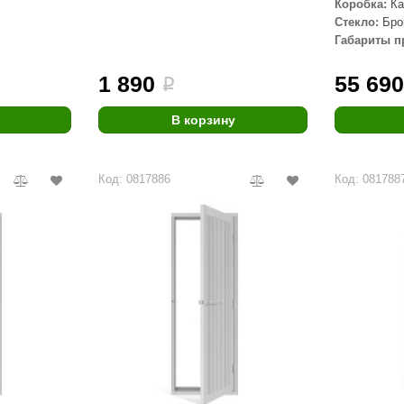
Коробка:
Ка
Стекло:
Бро
Габариты п
1 890
55 69
i
В корзину
Код: 0817886
Код: 081788