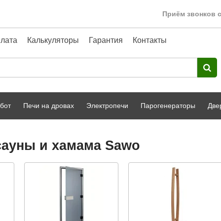
Приём звонков с
лата
Калькуляторы
Гарантия
Контакты
бот
Печи на дровах
Электропечи
Парогенераторы
Две
Harvia
парной
Турецкая баня
сауны и хамама Sawo
HENKI
ный фасад
Сервис
Сила Алтая
Karhu
A-Panel