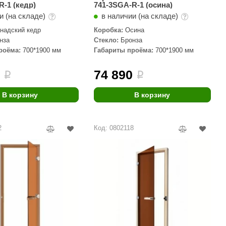
R-1 (кедр)
741-3SGA-R-1 (осина)
Camylle
и (на складе)
в наличии (на складе)
Везувий
надский кедр
Коробка:
Осина
нза
Стекло:
Бронза
Березка
роёма:
700*1900 мм
Габариты проёма:
700*1900 мм
Тройка
0
74 890
i
i
ИзиСтим
Огненный камень
В корзину
В корзину
УМТ
2
Код: 0802118
ЭНЕРГОРЕСУРС
Акма
Feringer
Веста
Sturm
Aromawolke