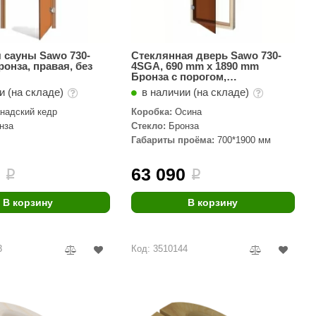
Morelli
Делсот
 сауны Sawo 730-
Стеклянная дверь Sawo 730-
SAUNABOARD
ронза, правая, без
4SGA, 690 mm x 1890 mm
Бронза с порогом,
универсальная
Keya Sauna
и (на складе)
в наличии (на складе)
надский кедр
Коробка:
Осина
Nikkarien
нза
Стекло:
Бронза
Габариты проёма:
700*1900 мм
0
63 090
i
i
В корзину
В корзину
3
Код: 3510144