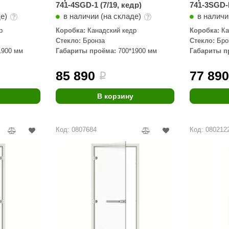
741-4SGD-1 (7/19, кедр)
741-3SGD-
Политех
де)
в наличии (на складе)
в наличи
Теплодар
р
Коробка:
Канадский кедр
Коробка:
Ка
Стекло:
Бронза
Стекло:
Бро
НКЗ
1900 мм
Габариты проёма:
700*1900 мм
Габариты п
Ермак-Термо
85 890
77 89
i
Добросталь
епла
Торнадо
В корзину
Аэровита
Код: 0807684
Код: 080212
Костёр
Сабантуй
Феникс
ЭкспертСаун
DR. KERN
KOLO