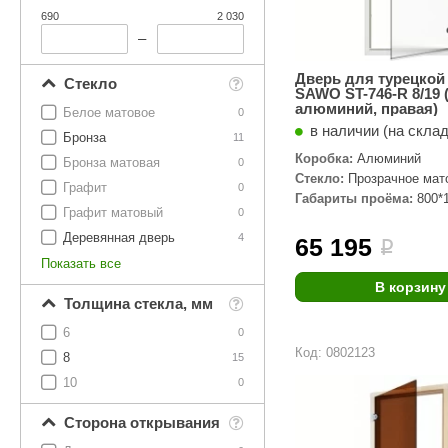
SPA & WELLNESS
690
2 030
Этна
SNOOKER
–
Для дома и дачи
Tikkurila
Elcon
Дверь для турецкой
Стекло
TABA
MAGNUM
Акции и скидки
SAWO ST-746-R 8/19 
алюминий, правая)
Белое матовое
0
Termomuros
Covali
в наличии (на скла
Бронза
11
Коробка:
Алюминий
Finn icon
Размахайка
Бронза матовая
0
Стекло:
Прозрачное мат
Графит
0
Габариты проёма:
800*
Графит матовый
0
Деревянная дверь
4
65 195
i
Показать все
В корзину
Толщина стекла, мм
6
0
Код: 0802123
8
15
10
0
Сторона открывания