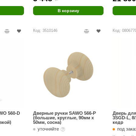
В корзину
Код: 3510146
Код: 080677
WO 560-D
Дверные ручки SAWO 566-P
Дверь для
(большие, круглые, 90мм х
3SGD-L, 8/
вкой)
50мм, сосна)
кедр
уточняйте
под зак