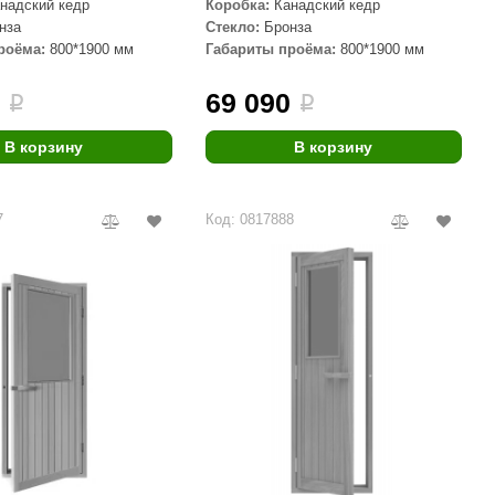
надский кедр
Коробка:
Канадский кедр
нза
Стекло:
Бронза
роёма:
800*1900 мм
Габариты проёма:
800*1900 мм
0
69 090
i
i
В корзину
В корзину
7
Код: 0817888