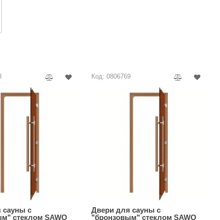
АРТА
212F
Sangens
Fischer
RAINZ
8
Код: 0806769
PolarSpa
Bentwood
Tylo
Wedi
Fasel
Sentiotec
Ec Light
Kvimol
 сауны с
Двери для сауны с
ым" стеклом SAWO
"бронзовым" стеклом SAWO