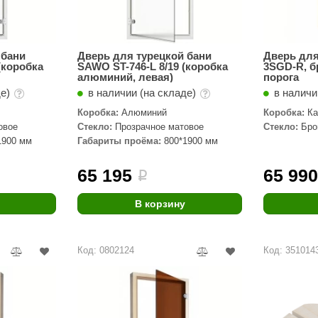
Premier
Турция
 бани
Дверь для турецкой бани
Дверь для
Варвара
(коробка
SAWO ST-746-L 8/19 (коробка
3SGD-R, б
алюминий, левая)
порога
Olia
де)
в наличии (на складе)
в наличи
Коробка:
Алюминий
Коробка:
Ка
EDMUNDAS
овое
Стекло:
Прозрачное матовое
Стекло:
Бро
1900 мм
Габариты проёма:
800*1900 мм
65 195
65 99
i
В корзину
Код: 0802124
Код: 351014