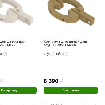
для двери для
Комплект для двери для
WO 568-A
сауны SAWO 568-D
те
уточняйте
8 390
i
i
В корзину
В корзину