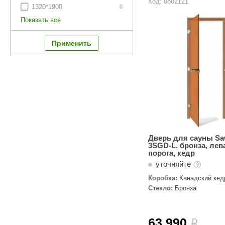
Код: 0802121
1320*1900
0
Показать все
Дверь для сауны Sa
3SGD-L, бронза, лева
порога, кедр
уточняйте
Коробка:
Канадский кед
Стекло:
Бронза
63 990
i