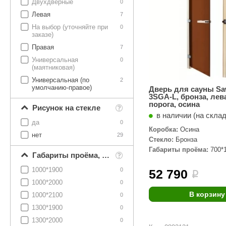
Двухдверные
0
Левая
7
На выбор (уточняйте при
0
заказе)
Правая
7
Универсальная
0
(маятниковая)
Универсальная (по
2
умолчанию-правое)
Дверь для сауны Sa
3SGA-L, бронза, лев
порога, осина
Рисунок на стекле
в наличии (на скла
да
0
Коробка:
Осина
нет
29
Стекло:
Бронза
Габариты проёма:
700*
Габариты проёма, мм
1000*1900
0
52 790
i
1000*2000
0
В корзину
1000*2100
0
1300*1900
0
1300*2000
0