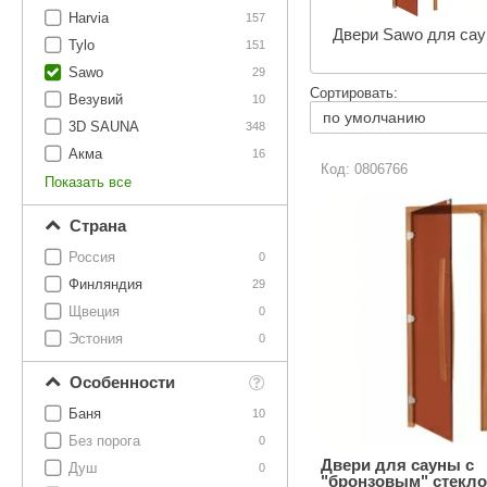
SPA-Технология
Lacoform
Harvia
157
Двери Sawo для сау
Иди в Баню
Composit
Tylo
Двери для сауны
151
Sawo
29
Spitzner
Baneum
Сортировать:
Аксессуары
Везувий
10
Mondex
ASTON
3D SAUNA
348
Ароматерапия
Акма
16
Black Banya
Баня Орган
Код: 0806766
Показать все
Комплектующие и запчасти
MORZH
IDABIO
Страна
TechHolland
Helo
Гималайская соль
Россия
0
IKI
Tulikivi
Финляндия
29
Аудио/Акустика
Blumenberg
WDT
Щвеция
0
Эстония
Освещение
0
HygroMatik
Schiedel
Особенности
Kusaterm
Craft
Дерево для бани
Баня
10
Klover
Maestro Wo
Плитка из камня
Без порога
0
KERKES
ProConHealt
Двери для сауны с
Душ
0
"бронзовым" стекл