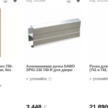
Код: 3510095
Код: 351014
wo 730-
Алюминиевая ручка SAWO
Ручка для
я, без
SP01-130 740-R для двери
(741 и 742
уточняйте
уточняй
р
3 448
21 89
i