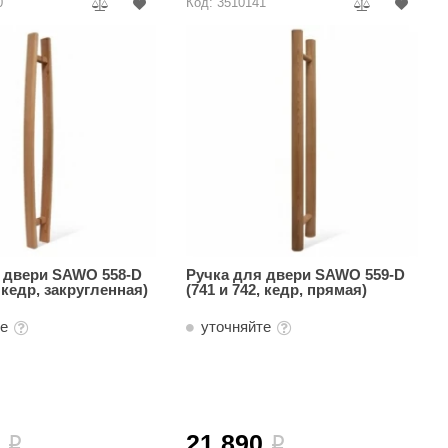
0
Код: 3510141
 двери SAWO 558-D
Ручка для двери SAWO 559-D
, кедр, закругленная)
(741 и 742, кедр, прямая)
те
уточняйте
0
21 890
i
i