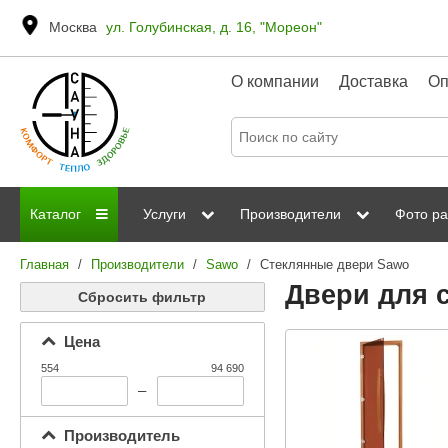
Москва
ул. Голубинская, д. 16, "Мореон"
О компании
Доставка
Оп
Каталог
Услуги
Производители
Фото ра
Главная
/
Производители
/
Sawo
/
Стеклянные двери Sawo
Дровяные печи
Паромакс
Steamtec
Сауны
Отделка 
Двери для 
Сбросить фильтр
Электрические печи
Grandis
Born
ИК сауны
Стеклян
Цена
Kastor
Sawo
Парогенераторы
554
94 690
Невотон
Kaledo
–
Пульты управления
Steam and Water
Эверест
Производитель
Камни для печей