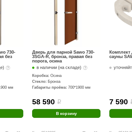
wo 730-
Дверь для парной Sawo 730-
Комплект 
ая без
3SGA-R, бронза, правая без
сауны SA
порога, осина
де)
в наличии (на складе)
уточняй
Коробка:
Осина
Стекло:
Бронза
1900 мм
Габариты проёма:
700*1900 мм
58 590
7 590
i
В корзину