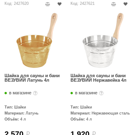
Код: 2427620
Код: 2427621
абантуй
кма
eplofom
LT
еникс
eringer
obiba
Шайка для сауны и бани
Шайка для сауны и бани
ВЕЗУВИЙ Латунь 4л
ВЕЗУВИЙ Нержавейка 4л
alc
в магазине
в магазине
кспертСаун
еста
Тип:
Шайки
Тип:
Шайки
Материал:
Латунь
Материал:
Нержавеющая сталь
ukka Design
Объём:
4 л
Объём:
4 л
icht 2000
2 570
1 920
i
i