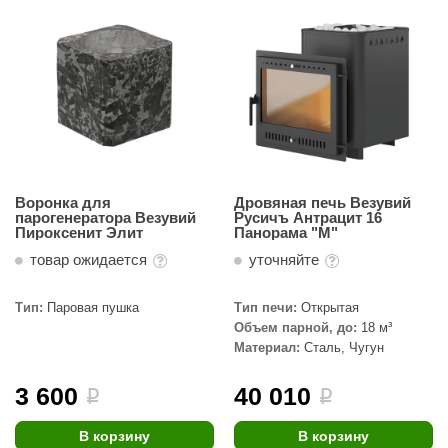
Воронка для
Дровяная печь Везувий
парогенератора Везувий
Русичъ Антрацит 16
Пироксенит Элит
Панорама "М"
товар ожидается
уточняйте
Тип:
Паровая пушка
Тип печи:
Открытая
Объем парной, до:
18 м³
Материал:
Сталь, Чугун
3 600
40 010
i
i
В корзину
В корзину