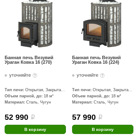
Банная печь Везувий
Банная печь Везувий
Ураган Ковка 16 (270)
Ураган Ковка 16 (224)
уточняйте
уточняйте
Тип печи:
Открытая, Закрытая,
Тип печи:
Открытая, Закрытая,
Сетка
Сетка
Объем парной, до:
18 м³
Объем парной, до:
18 м³
Материал:
Сталь, Чугун
Материал:
Сталь, Чугун
52 990
57 990
i
i
В корзину
В корзину