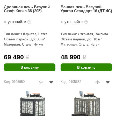
Дровяная печь Везувий
Банная печь Везувий
Скиф Ковка 38 (205)
Ураган Стандарт 16 (ДТ-4С)
уточняйте
уточняйте
Тип печи:
Открытая, Сетка
Тип печи:
Открытая, Закрытая,
Сетка
Объем парной, до:
38 м³
Объем парной, до:
18 м³
Материал:
Сталь, Чугун
Материал:
Сталь, Чугун
69 490
48 990
i
i
В корзину
В корзину
Код: 0105650
Код: 0105652