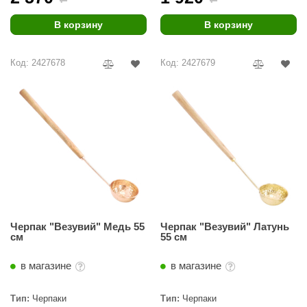
R. KERN
В корзину
В корзину
turm
PEKO
Код: 2427678
Код: 2427679
-Snow
OLO
romawolke
тна
SNOOKER
remier
Черпак "Везувий" Медь 55
Черпак "Везувий" Латунь
orelli
см
55 см
ikkurila
в магазине
в магазине
lcon
Тип:
Черпаки
Тип:
Черпаки