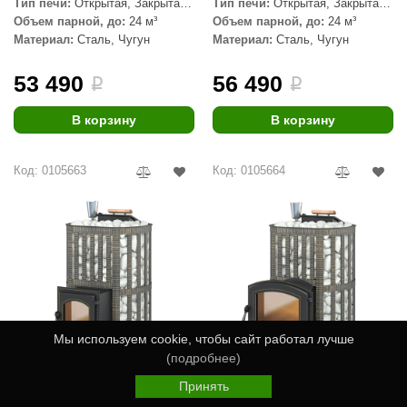
Тип печи:
Открытая, Закрытая,
Тип печи:
Открытая, Закрытая,
Сетка
Сетка
Объем парной, до:
24 м³
Объем парной, до:
24 м³
Материал:
Сталь, Чугун
Материал:
Сталь, Чугун
53 490
56 490
i
i
В корзину
В корзину
Код: 0105663
Код: 0105664
Мы используем cookie, чтобы сайт работал лучше
(подробнее)
Принять
Банная печь Везувий
Банная печь Везувий
Главная
Каталог
Избранное
Корзина
Войти
Ураган Ковка 22 (270)
Ураган Ковка 22 (224)