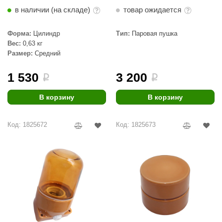
EDMUNDAS
в наличии (на складе)
товар ожидается
ikkarien
Форма:
Цилиндр
Тип:
Паровая пушка
Вес:
0,63 кг
Размер:
Средний
1 530
3 200
i
i
В корзину
В корзину
Код: 1825672
Код: 1825673