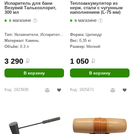
Испаритель для бани
Теплоаккумулятор из
Везувий Талькохлорит,
нерж. стали с чугунным
aldus
300 мл
наполнением (L-75 мм)
vimol
в магазине
в магазине
uramax
Тип:
Увлажнители, Испарители,
Форма:
Цилиндр
Арома Чаши
Материал:
Камень
Вес:
0,35 кг
LP
Объём:
0.3 л
Размер:
Мелкий
олитех
3 290
1 050
i
i
amylle
В корзину
В корзину
arina
MF
Код: 2423930
Код: 1825671
еплодар
езувий
нжкомцентр
D SAUNA