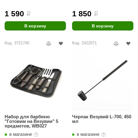
ariitti
1 590
1 850
i
i
entwood
В корзину
В корзину
KI
Код: 3721740
Код: 2422071
ulikivi
ento
ylo
lumenberg
WDT
UX ELEMENTS
edi
Набор для барбекю
Черпак Везувий L-700, 450
"Готовим на Везувии" 5
мл
ygroMatik
предметов, WB027
в магазине
в магазине
chiedel