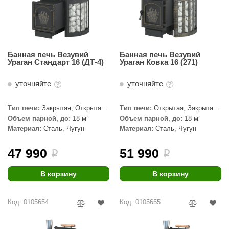
Банная печь Везувий
Банная печь Везувий
Ураган Стандарт 16 (ДТ-4)
Ураган Ковка 16 (271)
уточняйте
уточняйте
Тип печи:
Закрытая, Открытая,
Тип печи:
Открытая, Закрытая,
Сетка
Сетка
Объем парной, до:
18 м³
Объем парной, до:
18 м³
Материал:
Сталь, Чугун
Материал:
Сталь, Чугун
47 990
51 990
i
i
В корзину
В корзину
Код: 0105654
Код: 0105655