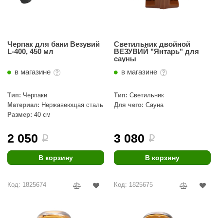
КЗ
ерезка
Черпак для бани Везувий
Светильник двойной
улкан
L-400, 450 мл
ВЕЗУВИЙ "Янтарь" для
сауны
ефест
в магазине
в магазине
рмак-Термо
Тип:
Черпаки
Тип:
Светильник
ройка
Материал:
Нержавеющая сталь
Для чего:
Сауна
Размер:
40 см
ренеран
2 050
3 080
rill’D
i
i
обросталь
В корзину
В корзину
зиСтим
Код: 1825674
Код: 1825675
арь-печи
волюция тепла