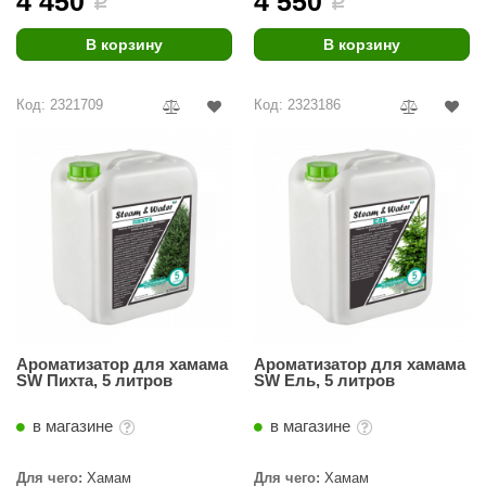
4 450
4 550
i
i
урция
В корзину
В корзину
елсот
ABA
Код: 2321709
Код: 2323186
MAGNUM
арвара
SAUNABOARD
ermomuros
ovali
lia
Ароматизатор для хамама
Ароматизатор для хамама
eya Sauna
SW Пихта, 5 литров
SW Ель, 5 литров
inn icon
в магазине
в магазине
азмахайка
Для чего:
Хамам
Для чего:
Хамам