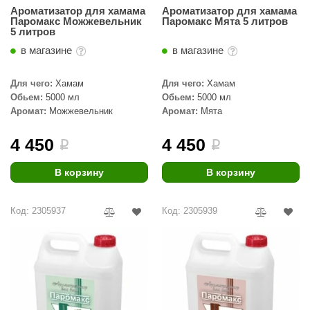
Ароматизатор для хамама
Ароматизатор для хамама
КЗ
Паромакс Можжевельник
Паромакс Мята 5 литров
5 литров
ерезка
в магазине
в магазине
улкан
Для чего:
Хамам
Для чего:
Хамам
ефест
Обьем:
5000 мл
Обьем:
5000 мл
Аромат:
Можжевельник
Аромат:
Мята
рмак-Термо
4 450
4 450
ройка
i
i
ренеран
В корзину
В корзину
rill’D
Код: 2305937
Код: 2305939
обросталь
зиСтим
арь-печи
волюция тепла