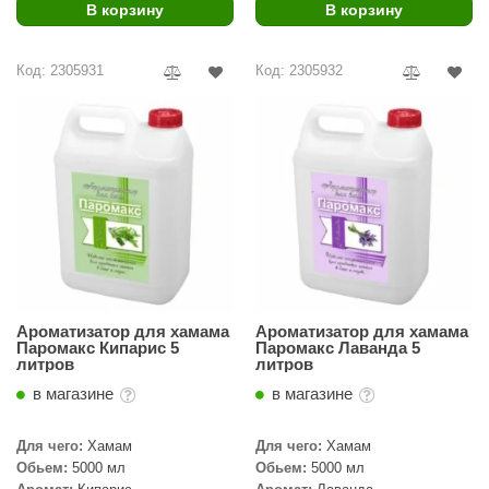
В корзину
В корзину
ariitti
Код: 2305931
Код: 2305932
entwood
KI
ulikivi
ento
ylo
lumenberg
WDT
Ароматизатор для хамама
Ароматизатор для хамама
Паромакс Кипарис 5
Паромакс Лаванда 5
UX ELEMENTS
литров
литров
в магазине
в магазине
edi
ygroMatik
Для чего:
Хамам
Для чего:
Хамам
Обьем:
5000 мл
Обьем:
5000 мл
chiedel