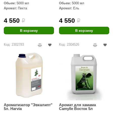
EDMUNDAS
Обьем:
5000 мл
Обьем:
5000 мл
Аромат:
Пихта
Аромат:
Ель
ikkarien
4 550
4 550
i
i
В корзину
В корзину
Код: 2302783
Код: 2304526
Ароматизатор "Эвкалипт"
Аромат для хамама
5л. Harvia
Camylle Восток 5л