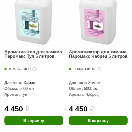
абантуй
кма
eplofom
LT
еникс
Ароматизатор для хамама
Ароматизатор для хамама
Паромакс Туя 5 литров
Паромакс Чабрец 5 литров
eringer
в магазине
в магазине
obiba
alc
Для чего:
Хамам
Для чего:
Хамам
Обьем:
5000 мл
Обьем:
5000 мл
кспертСаун
Аромат:
Туя
Аромат:
Чабрец
еста
4 450
4 450
i
i
ukka Design
В корзину
В корзину
icht 2000