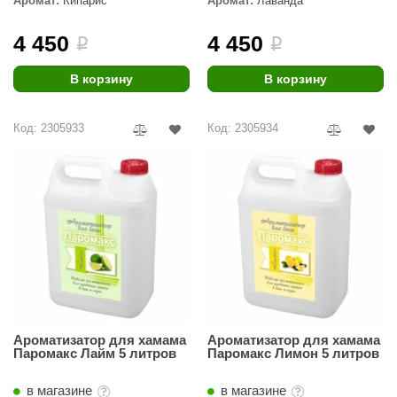
Аромат:
Кипарис
Аромат:
Лаванда
ANG’s
4 450
4 450
i
i
asel
В корзину
В корзину
usaterm
raft
Код: 2305933
Код: 2305934
ohol
entiotec
lover
aestro Woods
KOY
c Light
Ароматизатор для хамама
Ароматизатор для хамама
Паромакс Лайм 5 литров
Паромакс Лимон 5 литров
KERKES
roConHealth
в магазине
в магазине