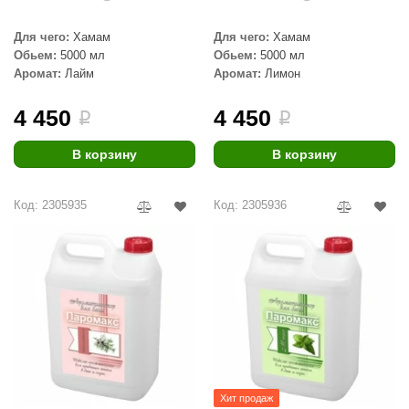
aldus
Для чего:
Хамам
Для чего:
Хамам
Обьем:
5000 мл
Обьем:
5000 мл
vimol
Аромат:
Лайм
Аромат:
Лимон
uramax
4 450
4 450
i
i
LP
В корзину
В корзину
олитех
amylle
Код: 2305935
Код: 2305936
arina
MF
еплодар
езувий
нжкомцентр
D SAUNA
Хит продаж