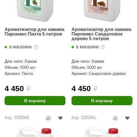
орнадо
гненный камень
еплый камень
Ароматизатор для хамама
Ароматизатор для хамама
Паромакс Пихта 5 литров
Паромакс Сандаловое
дерево 5 литров
оссия
в магазине
в магазине
эровита
Для чего:
Хамам
Для чего:
Хамам
МТ
Обьем:
5000 мл
Обьем:
5000 мл
АР-ecology
Аромат:
Пихта
Аромат:
Сандаловое дерево
СОМ
4 450
4 450
i
i
остёр
В корзину
В корзину
НЕРГОРЕСУРС
Код: 2305940
Код: 2305941
coLife
oodson