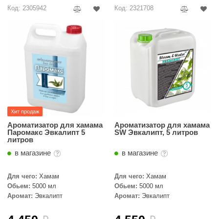
R. KERN
Код: 2305942
Код: 2321708
turm
PEKO
-Snow
OLO
romawolke
Хит продаж
тна
Ароматизатор для хамама
Ароматизатор для хамама
SNOOKER
Паромакс Эвкалипт 5
SW Эвкалипт, 5 литров
литров
remier
в магазине
в магазине
orelli
Для чего:
Хамам
Для чего:
Хамам
ikkurila
Обьем:
5000 мл
Обьем:
5000 мл
Аромат:
Эвкалипт
Аромат:
Эвкалипт
lcon