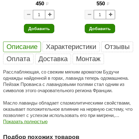
450
550
i
i
ANG’s
asel
Добавить
Добавить
usaterm
raft
Описание
Характеристики
Отзывы
ohol
Оплата
Доставка
Монтаж
entiotec
Расслабляющая, со свежим мягким ароматом Будучи
однажды найденной в горах, лаванда теперь одомашнена.
lover
Пейзаж Прованса с лавандовыми полями стал одним из
aestro Woods
символов этого очаровательного региона Франции.
KOY
Масло лаванды обладает спазмолитическими свойствами,
оказывает положительное влияние на нервную систему, что
c Light
позволяет с успехом использовать его при мигрени,
неврастении, невралгии.
Показать полностью
KERKES
Повышенная возбудимость, бессонница, стресс отступают
roConHealth
Подбор похожих товаров