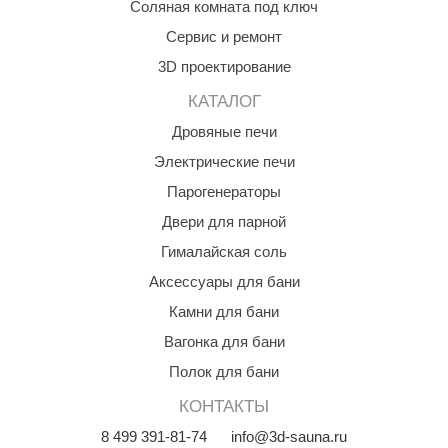
Соляная комната под ключ
орнадо
Сервис и ремонт
гненный камень
3D проектирование
еплый камень
КАТАЛОГ
оссия
Дровяные печи
Электрические печи
эровита
Парогенераторы
МТ
Двери для парной
АР-ecology
Гималайская соль
СОМ
Аксессуары для бани
Камни для бани
остёр
Вагонка для бани
НЕРГОРЕСУРС
Полок для бани
coLife
КОНТАКТЫ
oodson
8
499
391-81-74
info@3d-sauna.ru