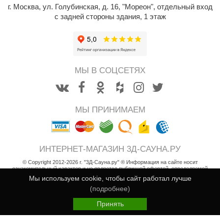
г. Москва
,
ул. Голубинская, д. 16, "Мореон", отдельный вход
абантуй
с задней стороны здания, 1 этаж
кма
eplofom
LT
МЫ В СОЦСЕТЯХ
еникс
eringer
МЫ ПРИНИМАЕМ
obiba
alc
ИНТЕРНЕТ-МАГАЗИН 3Д-САУНА.РУ
кспертСаун
© Copyright 2012-2026 г. "3Д-Сауна.ру" ® Информация на сайте носит
ознакомительный характер и не является публичной офертой, определяемой
еста
положениями статьи 437 Гражданского кодекса РФ
Мы используем cookie, чтобы сайт работал лучше
Возврат товара
ukka Design
(подробнее)
26 170
Пользовательское соглашение
В корзину
i
Принять
icht 2000
Политика конфиденциальности