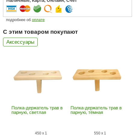
Наличные, Карта, Онлайн, Счет
ariitti
подробнее об
оплате
entwood
С этим товаром покупают
KI
Аксессуары
ulikivi
ento
ylo
lumenberg
WDT
UX ELEMENTS
Полка-держатель трав в
Полка-держатель трав в
edi
парную, светлая
парную, тёмная
ygroMatik
chiedel
450
x
1
550
x
1