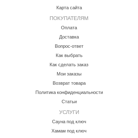
КЗ
Карта сайта
ПОКУПАТЕЛЯМ
ерезка
Оплата
улкан
Доставка
ефест
Вопрос-ответ
рмак-Термо
Как выбрать
ройка
Как сделать заказ
Мои заказы
ренеран
Возврат товара
rill’D
Политика конфиденциальности
обросталь
Статьи
зиСтим
УСЛУГИ
арь-печи
Сауна под ключ
Хамам под ключ
волюция тепла