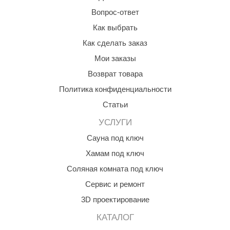
Вопрос-ответ
aldus
Как выбрать
vimol
Как сделать заказ
uramax
Мои заказы
LP
Возврат товара
Политика конфиденциальности
олитех
Статьи
amylle
УСЛУГИ
arina
Сауна под ключ
MF
Хамам под ключ
еплодар
Соляная комната под ключ
Сервис и ремонт
езувий
3D проектирование
нжкомцентр
КАТАЛОГ
D SAUNA