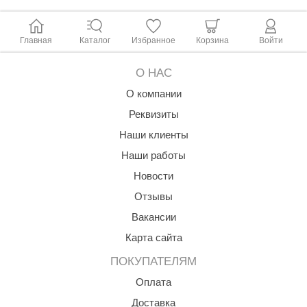
ANG’s
Главная
Каталог
Избранное
Корзина
Войти
asel
usaterm
О НАС
О компании
raft
Реквизиты
ohol
Наши клиенты
entiotec
Наши работы
lover
Новости
Отзывы
aestro Woods
Вакансии
KOY
Карта сайта
c Light
ПОКУПАТЕЛЯМ
KERKES
Оплата
roConHealth
Доставка