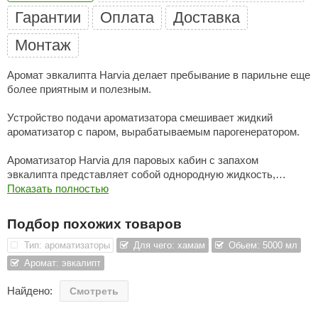
Гарантии
Оплата
Доставка
ariitti
Монтаж
entwood
Аромат эвкалипта Harvia делает пребывание в парильне еще
KI
более приятным и полезным.
ulikivi
Устройство подачи ароматизатора смешивает жидкий
ento
ароматизатор с паром, вырабатываемым парогенератором.
ylo
Ароматизатор Harvia для паровых кабин с запахом
эвкалипта представляет собой однородную жидкость,
lumenberg
которая легко смешивается с водой.
Показать полностью
WDT
Ароматизотор поставляется в 5-литровых канистрах.
Подбор похожих товаров
UX ELEMENTS
Из одной канистры получается более 100 литров готовой к
Тип: ароматизаторы
Для чего: хамам
Обьем: 5000 мл
использованию смеси.
edi
Аромат: эвкалипт
ygroMatik
Способ приготовления смеси: 1 часть ароматизатора на 20
Найдено:
Смотреть
частей воды.
chiedel