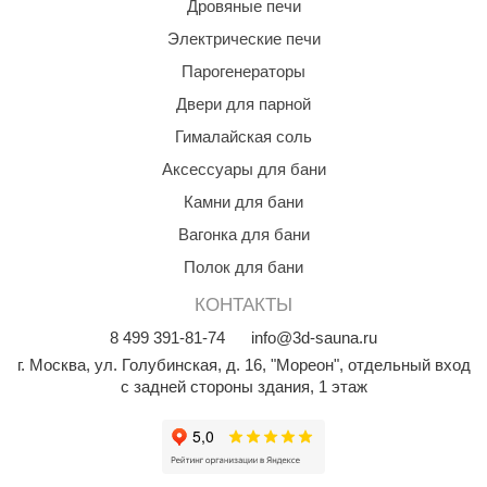
Дровяные печи
КЗ
Электрические печи
ерезка
Парогенераторы
Двери для парной
улкан
Гималайская соль
ефест
Аксессуары для бани
рмак-Термо
Камни для бани
ройка
Вагонка для бани
ренеран
Полок для бани
КОНТАКТЫ
rill’D
8
499
391-81-74
info@3d-sauna.ru
обросталь
г. Москва
,
ул. Голубинская, д. 16, "Мореон", отдельный вход
зиСтим
с задней стороны здания, 1 этаж
арь-печи
волюция тепла