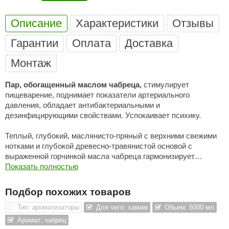
ANG’s
Описание
Характеристики
Отзывы
asel
Гарантии
Оплата
Доставка
usaterm
Монтаж
raft
Пар, обогащенный маслом чабреца,
стимулирует
ohol
пищеварение, поднимает показатели артериального
давления, обладает антибактериальными и
entiotec
дезинфицирующими свойствами. Успокаивает психику.
lover
Теплый, глубокий, маслянисто-пряный с верхними свежими
нотками и глубокой древесно-травянистой основой с
aestro Woods
выраженной горчинкой масла чабреца гармонизирует
психологические состояния, способствует бодрости,
Показать полностью
KOY
одновременно устраняя проблемы со сном. Помогает
c Light
позволяет избавиться от робости, меркантильности,
Подбор похожих товаров
горделивости, суетности, зависти, ограниченности,
KERKES
самовлюбленности и гнева. Стимулирует память, логику.
Тип: ароматизаторы
Для чего: хамам
Обьем: 5000 мл
Аромат: чабрец
roConHealth
Самым знаменитым из свойств тимьянового масла считается