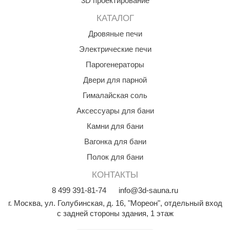
3D проектирование
орнадо
КАТАЛОГ
гненный камень
Дровяные печи
еплый камень
Электрические печи
Парогенераторы
оссия
Двери для парной
эровита
Гималайская соль
МТ
Аксессуары для бани
АР-ecology
Камни для бани
Вагонка для бани
СОМ
Полок для бани
остёр
КОНТАКТЫ
НЕРГОРЕСУРС
8
499
391-81-74
info@3d-sauna.ru
coLife
г. Москва
,
ул. Голубинская, д. 16, "Мореон", отдельный вход
с задней стороны здания, 1 этаж
oodson