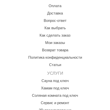
КЗ
Оплата
Доставка
ерезка
Вопрос-ответ
улкан
Как выбрать
ефест
Как сделать заказ
рмак-Термо
Мои заказы
Возврат товара
ройка
Политика конфиденциальности
ренеран
Статьи
rill’D
УСЛУГИ
обросталь
Сауна под ключ
зиСтим
Хамам под ключ
Соляная комната под ключ
арь-печи
Сервис и ремонт
волюция тепла