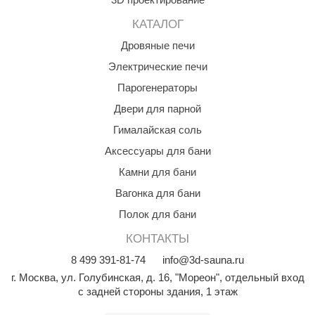
КЗ
КАТАЛОГ
ерезка
Дровяные печи
Электрические печи
улкан
Парогенераторы
ефест
Двери для парной
рмак-Термо
Гималайская соль
ройка
Аксессуары для бани
ренеран
Камни для бани
Вагонка для бани
rill’D
Полок для бани
обросталь
КОНТАКТЫ
зиСтим
8
499
391-81-74
info@3d-sauna.ru
арь-печи
г. Москва
,
ул. Голубинская, д. 16, "Мореон", отдельный вход
с задней стороны здания, 1 этаж
волюция тепла