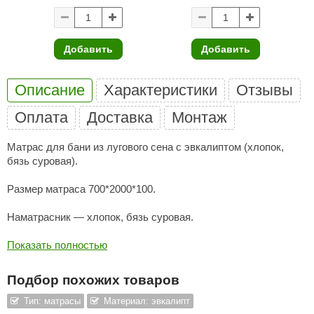
ariitti
Добавить
Добавить
entwood
KI
Описание
Характеристики
Отзывы
ulikivi
Оплата
Доставка
Монтаж
ento
Матрас для бани из лугового сена с эвкалиптом (хлопок,
ylo
бязь суровая).
lumenberg
Размер матраса 700*2000*100.
WDT
Наматрасник — хлопок, бязь суровая.
UX ELEMENTS
Показать полностью
edi
Подбор похожих товаров
ygroMatik
Тип: матрасы
Материал: эвкалипт
chiedel