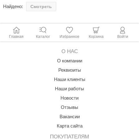
Найдено:
Смотреть
ANG’s
asel
usaterm
Главная
Каталог
Избранное
Корзина
Войти
raft
О НАС
ohol
О компании
entiotec
Реквизиты
lover
Наши клиенты
Наши работы
aestro Woods
Новости
KOY
Отзывы
c Light
Вакансии
KERKES
Карта сайта
roConHealth
ПОКУПАТЕЛЯМ