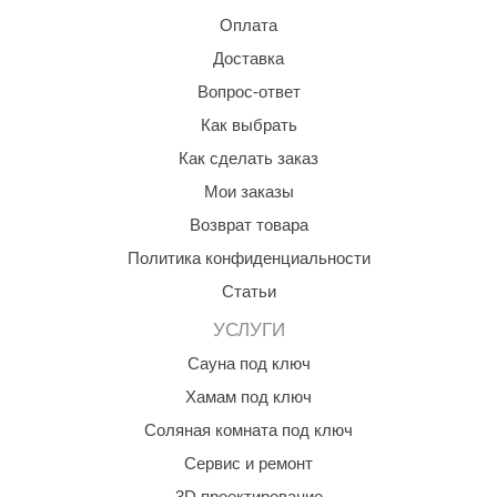
Оплата
aldus
Доставка
vimol
Вопрос-ответ
uramax
Как выбрать
LP
Как сделать заказ
Мои заказы
олитех
Возврат товара
amylle
Политика конфиденциальности
arina
Статьи
MF
УСЛУГИ
еплодар
Сауна под ключ
Хамам под ключ
езувий
Соляная комната под ключ
нжкомцентр
Сервис и ремонт
D SAUNA
3D проектирование