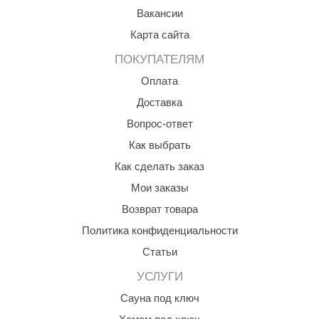
Вакансии
aldus
Карта сайта
vimol
ПОКУПАТЕЛЯМ
uramax
Оплата
LP
Доставка
Вопрос-ответ
олитех
Как выбрать
amylle
Как сделать заказ
arina
Мои заказы
MF
Возврат товара
еплодар
Политика конфиденциальности
Статьи
езувий
УСЛУГИ
нжкомцентр
Сауна под ключ
D SAUNA