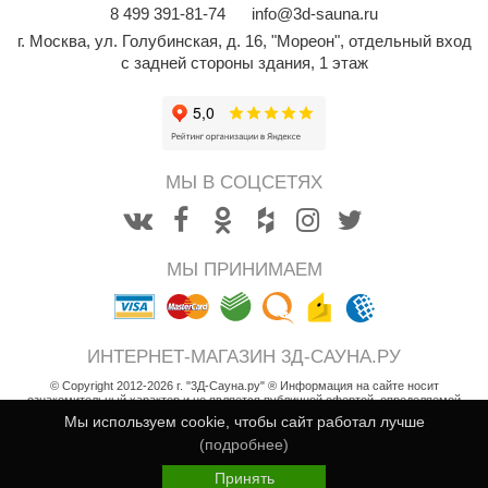
8
499
391-81-74
info@3d-sauna.ru
орнадо
г. Москва
,
ул. Голубинская, д. 16, "Мореон", отдельный вход
гненный камень
с задней стороны здания, 1 этаж
еплый камень
оссия
эровита
МЫ В СОЦСЕТЯХ
МТ
АР-ecology
МЫ ПРИНИМАЕМ
СОМ
остёр
ИНТЕРНЕТ-МАГАЗИН 3Д-САУНА.РУ
НЕРГОРЕСУРС
© Copyright 2012-2026 г. "3Д-Сауна.ру" ® Информация на сайте носит
ознакомительный характер и не является публичной офертой, определяемой
положениями статьи 437 Гражданского кодекса РФ
Мы используем cookie, чтобы сайт работал лучше
coLife
Возврат товара
(подробнее)
600
oodson
i
Пользовательское соглашение
В корзину
Принять
550
i