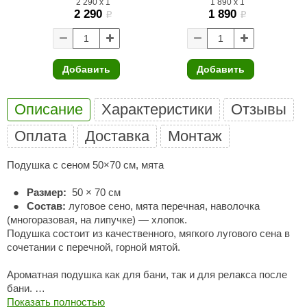
2 290
x
1
1 890
x
1
2 290
1 890
i
i
ariitti
entwood
Добавить
Добавить
KI
ulikivi
Описание
Характеристики
Отзывы
ento
Оплата
Доставка
Монтаж
ylo
Подушка с сеном 50×70 см, мята
lumenberg
Размер:
50 × 70 см
WDT
Состав:
луговое сено, мята перечная, наволочка
(многоразовая, на липучке) — хлопок.
UX ELEMENTS
Подушка состоит из качественного, мягкого лугового сена в
сочетании с перечной, горной мятой.
edi
Ароматная подушка как для бани, так и для релакса после
ygroMatik
бани.
Показать полностью
chiedel