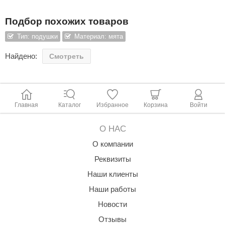
ANG’s
Подбор похожих товаров
asel
Тип: подушки
Материал: мята
usaterm
Найдено:
Смотреть
raft
ohol
Главная
Каталог
Избранное
Корзина
Войти
entiotec
lover
О НАС
О компании
aestro Woods
Реквизиты
KOY
Наши клиенты
c Light
Наши работы
KERKES
Новости
Отзывы
roConHealth