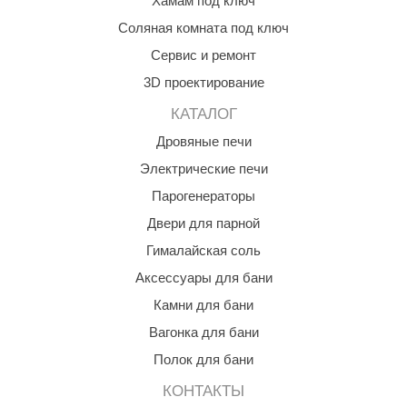
Хамам под ключ
КЗ
Соляная комната под ключ
ерезка
Сервис и ремонт
3D проектирование
улкан
КАТАЛОГ
ефест
Дровяные печи
рмак-Термо
Электрические печи
ройка
Парогенераторы
ренеран
Двери для парной
Гималайская соль
rill’D
Аксессуары для бани
обросталь
Камни для бани
зиСтим
Вагонка для бани
арь-печи
Полок для бани
волюция тепла
КОНТАКТЫ