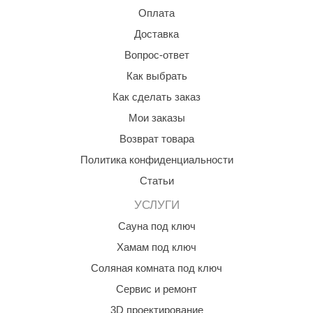
Уход за матрасом:
Оплата
Доставка
Чистка:
Регулярно стирайте чехол (если он съемный) в
соответствии с инструкциями на ярлыке.
Вопрос-ответ
Сушка:
После использования дайте матрасу высохнуть
Как выбрать
на воздухе, избегая прямых солнечных лучей.
Хранение:
Храните в сухом месте, чтобы избежать
Как сделать заказ
появления плесени.
Мои заказы
Следуя этим рекомендациям, вы сможете продлить срок
Возврат товара
службы матраса и обеспечить себе комфортный отдых в
бане или сауне.
Политика конфиденциальности
Статьи
УСЛУГИ
Сауна под ключ
Хамам под ключ
Соляная комната под ключ
Сервис и ремонт
3D проектирование