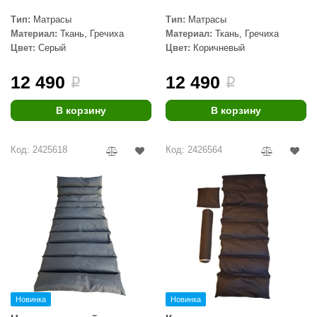
Тип:
Матрасы
Тип:
Матрасы
ariitti
Материал:
Ткань, Гречиха
Материал:
Ткань, Гречиха
Цвет:
Серый
Цвет:
Коричневый
entwood
KI
12 490
12 490
i
i
ulikivi
В корзину
В корзину
ento
Код: 2425618
Код: 2426564
ylo
lumenberg
WDT
UX ELEMENTS
edi
ygroMatik
Новинка
Новинка
chiedel