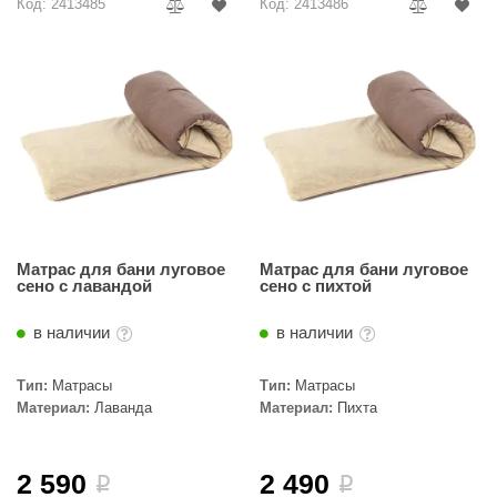
Код: 2413485
Код: 2413486
орнадо
гненный камень
еплый камень
оссия
эровита
МТ
АР-ecology
Матрас для бани луговое
Матрас для бани луговое
сено c лавандой
сено c пихтой
СОМ
в наличии
в наличии
остёр
Тип:
Матрасы
Тип:
Матрасы
НЕРГОРЕСУРС
Материал:
Лаванда
Материал:
Пихта
coLife
oodson
2 590
2 490
i
i