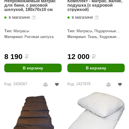
Непромокаемый матрас
Комплект - матрас, валик,
для бани, с рисовой
подушка (с кедровой
ANG’s
шелухой, 180х70х10 см
стружкой)
в магазине
в магазине
asel
usaterm
Тип:
Матрасы
Тип:
Матрасы, Подарочные
наборы
Материал:
Рисовая шелуха
Материал:
Ткань, Кедровая
raft
стружка
ohol
8 190
12 000
i
i
entiotec
В корзину
В корзину
lover
aestro Woods
Код: 2426567
Код: 2427879
KOY
c Light
KERKES
roConHealth