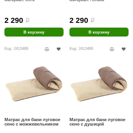
R. KERN
turm
2 290
2 290
i
i
PEKO
В корзину
В корзину
-Snow
OLO
Код: 2413489
Код: 2413490
romawolke
тна
SNOOKER
remier
orelli
ikkurila
Матрас для бани луговое
Матрас для бани луговое
lcon
сено c можжевельником
сено c душицей