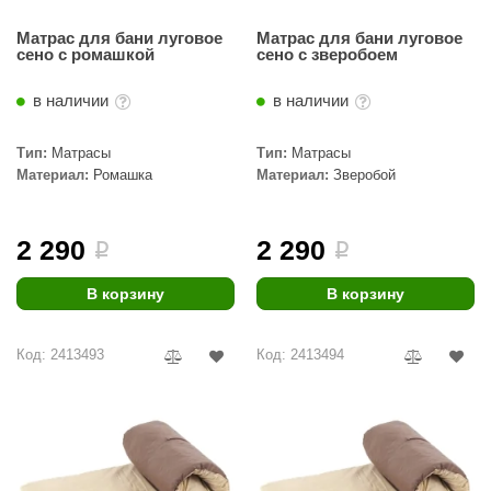
EDMUNDAS
Матрас для бани луговое
Матрас для бани луговое
ikkarien
сено c ромашкой
сено c зверобоем
в наличии
в наличии
Тип:
Матрасы
Тип:
Матрасы
Материал:
Ромашка
Материал:
Зверобой
2 290
2 290
i
i
В корзину
В корзину
Код: 2413493
Код: 2413494