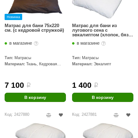
aldus
Новинка
vimol
Матрас для бани 75x220
Матрас для бани из
см. (с кедровой стружкой)
лугового сена с
uramax
эвкалиптом (хлопок, бязь
суровая)
LP
в магазине
в магазине
олитех
Тип:
Матрасы
Тип:
Матрасы
Материал:
Ткань, Кедровая
Материал:
Эвкалипт
amylle
стружка
arina
7 100
1 400
i
i
MF
В корзину
В корзину
еплодар
езувий
Код: 2427880
Код: 2427881
нжкомцентр
D SAUNA