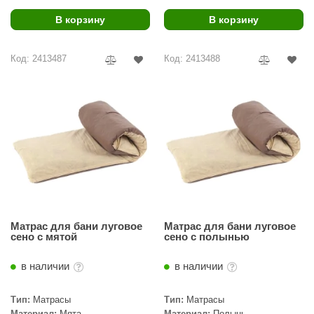
абантуй
В корзину
В корзину
кма
Код: 2413487
Код: 2413488
eplofom
LT
еникс
eringer
obiba
alc
кспертСаун
Матрас для бани луговое
Матрас для бани луговое
сено c мятой
сено c полынью
еста
в наличии
в наличии
ukka Design
icht 2000
Тип:
Матрасы
Тип:
Матрасы
Материал:
Мята
Материал:
Полынь