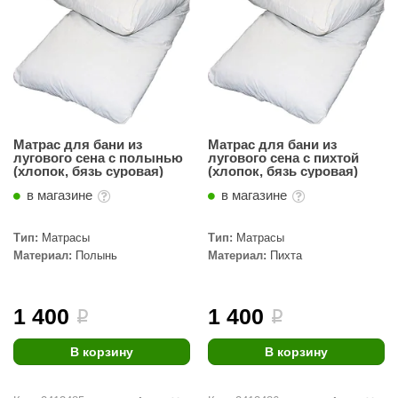
КЗ
ерезка
улкан
ефест
Матрас для бани из
Матрас для бани из
рмак-Термо
лугового сена с полынью
лугового сена с пихтой
(хлопок, бязь суровая)
(хлопок, бязь суровая)
ройка
в магазине
в магазине
ренеран
Тип:
Матрасы
Тип:
Матрасы
rill’D
Материал:
Полынь
Материал:
Пихта
обросталь
1 400
1 400
зиСтим
i
i
арь-печи
В корзину
В корзину
волюция тепла