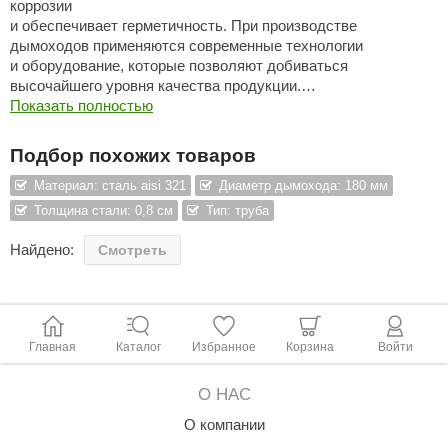
коррозии
и обеспечивает герметичность. При производстве
ANG’s
дымоходов применяются современные технологии
и оборудование, которые позволяют добиваться
asel
высочайшего уровня качества продукции.
usaterm
В двухконтурных дымоходах в качестве термоизоляции
Показать полностью
используется базальтовое волокно толщиной 50 мм
raft
с температурой спекания волокон 1000 °C.
Подбор похожих товаров
Все эти факторы позволяют предоставлять гарантию
ohol
на дымоходы Феникс 15 лет.
Материал: сталь aisi 321
Диаметр дымохода: 180 мм
Толщина стали: 0,8 см
Тип: труба
entiotec
Внимание: Экономия на дымоходных системах
и их монтаже — основная причина возгораний!
Найдено:
Смотреть
lover
aestro Woods
KOY
Главная
Каталог
Избранное
Корзина
Войти
c Light
О НАС
KERKES
О компании
roConHealth