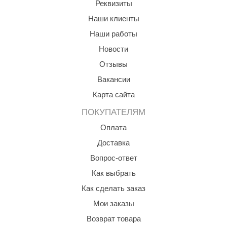
Реквизиты
aldus
Наши клиенты
vimol
Наши работы
Новости
uramax
Отзывы
LP
Вакансии
олитех
Карта сайта
amylle
ПОКУПАТЕЛЯМ
arina
Оплата
Доставка
MF
Вопрос-ответ
еплодар
Как выбрать
езувий
Как сделать заказ
нжкомцентр
Мои заказы
Возврат товара
D SAUNA