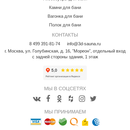
орнадо
Камни для бани
гненный камень
Вагонка для бани
Полок для бани
еплый камень
КОНТАКТЫ
оссия
8
499
391-81-74
info@3d-sauna.ru
эровита
г. Москва
,
ул. Голубинская, д. 16, "Мореон", отдельный вход
с задней стороны здания, 1 этаж
МТ
АР-ecology
СОМ
МЫ В СОЦСЕТЯХ
остёр
НЕРГОРЕСУРС
МЫ ПРИНИМАЕМ
coLife
oodson