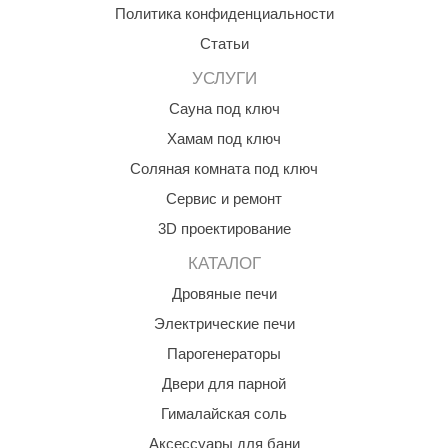
Политика конфиденциальности
КЗ
Статьи
ерезка
УСЛУГИ
улкан
Сауна под ключ
ефест
Хамам под ключ
Соляная комната под ключ
рмак-Термо
Сервис и ремонт
ройка
3D проектирование
ренеран
КАТАЛОГ
rill’D
Дровяные печи
обросталь
Электрические печи
Парогенераторы
зиСтим
Двери для парной
арь-печи
Гималайская соль
волюция тепла
Аксессуары для бани