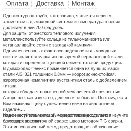
Оплата
Доставка
Монтаж
ariitti
Одноконтурная труба, как правило, является первым
entwood
элементом в дымоходной системе и температура горения
достигает в ней 700 градусов.
KI
Для защиты от жесткого теплового излучения
металлаиспользуйте кольца из талькомагнезита или
ulikivi
устанавливайте сетки с закладкой камнями.
Одним из основных факторов надежности дымоходных
ento
систем является марка используемой нержавеющей стали,
которая и определяет ценовой сегмент готовой продукции.
ylo
В дымоходах Феникс применяется одна из лучших марок
стали AiSi 321 толщиной 0,8мм — коррозионно-стойкая,
lumenberg
жаропрочная немагнитная аустенитная сталь с добавлением
WDT
титана,
которая обладает повышенной механической прочностью.
UX ELEMENTS
А хорошее, как известно, дешевым не бывает. Поэтому, если
Вам называют цену существенно ниже на аналогичное
edi
изделие,
поинтересуйтесь из какой марки стали оно сделано и изучите
Надежность элементов дымохода также достигается
ygroMatik
ее характеристики.
благодаря высокоточной сварке швов методом TIG сварки.
Этот инновационный метод предотвращает образование
chiedel