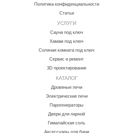
Политика конфиденциальности
КЗ
Статьи
ерезка
УСЛУГИ
улкан
Сауна под ключ
ефест
Хамам под ключ
Соляная комната под ключ
рмак-Термо
Сервис и ремонт
ройка
3D проектирование
ренеран
КАТАЛОГ
rill’D
Дровяные печи
обросталь
Электрические печи
Парогенераторы
зиСтим
Двери для парной
арь-печи
Гималайская соль
волюция тепла
Аксессуары для бани