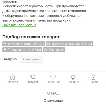
коррозии
и обеспечивает герметичность. При производстве
ANG’s
дымоходов применяются современные технологии
и оборудование, которые позволяют добиваться
asel
высочайшего уровня качества продукции.
usaterm
В двухконтурных дымоходах в качестве термоизоляции
Показать полностью
используется базальтовое волокно толщиной 50 мм
raft
с температурой спекания волокон 1000 °C.
Подбор похожих товаров
Все эти факторы позволяют предоставлять гарантию
ohol
на дымоходы Феникс 15 лет.
Материал: сталь aisi 321
Диаметр дымохода: 120 мм
Толщина стали: 0,8 см
Тип: труба
entiotec
Внимание: Экономия на дымоходных системах
и их монтаже — основная причина возгораний!
Найдено:
Смотреть
lover
aestro Woods
KOY
Главная
Каталог
Избранное
Корзина
Войти
c Light
О НАС
KERKES
О компании
roConHealth