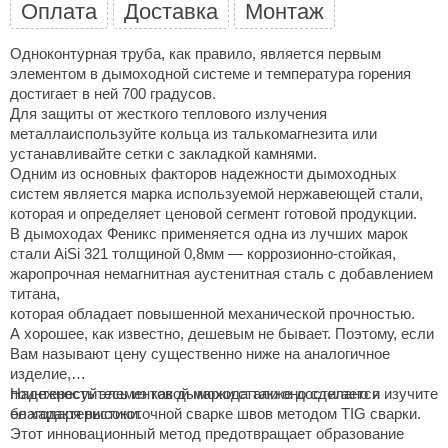
Оплата
Доставка
Монтаж
ariitti
Одноконтурная труба, как правило, является первым
entwood
элементом в дымоходной системе и температура горения
достигает в ней 700 градусов.
KI
Для защиты от жесткого теплового излучения
металлаиспользуйте кольца из талькомагнезита или
ulikivi
устанавливайте сетки с закладкой камнями.
Одним из основных факторов надежности дымоходных
ento
систем является марка используемой нержавеющей стали,
которая и определяет ценовой сегмент готовой продукции.
ylo
В дымоходах Феникс применяется одна из лучших марок
стали AiSi 321 толщиной 0,8мм — коррозионно-стойкая,
lumenberg
жаропрочная немагнитная аустенитная сталь с добавлением
WDT
титана,
которая обладает повышенной механической прочностью.
UX ELEMENTS
А хорошее, как известно, дешевым не бывает. Поэтому, если
Вам называют цену существенно ниже на аналогичное
edi
изделие,
поинтересуйтесь из какой марки стали оно сделано и изучите
Надежность элементов дымохода также достигается
ygroMatik
ее характеристики.
благодаря высокоточной сварке швов методом TIG сварки.
Этот инновационный метод предотвращает образование
chiedel