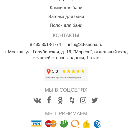
орнадо
Камни для бани
гненный камень
Вагонка для бани
Полок для бани
еплый камень
КОНТАКТЫ
оссия
8
499
391-81-74
info@3d-sauna.ru
эровита
г. Москва
,
ул. Голубинская, д. 16, "Мореон", отдельный вход
с задней стороны здания, 1 этаж
МТ
АР-ecology
СОМ
МЫ В СОЦСЕТЯХ
остёр
НЕРГОРЕСУРС
МЫ ПРИНИМАЕМ
coLife
oodson