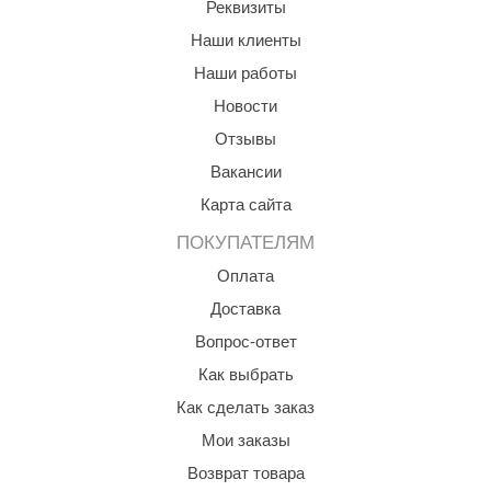
Реквизиты
aldus
Наши клиенты
vimol
Наши работы
Новости
uramax
Отзывы
LP
Вакансии
олитех
Карта сайта
amylle
ПОКУПАТЕЛЯМ
arina
Оплата
Доставка
MF
Вопрос-ответ
еплодар
Как выбрать
езувий
Как сделать заказ
нжкомцентр
Мои заказы
Возврат товара
D SAUNA