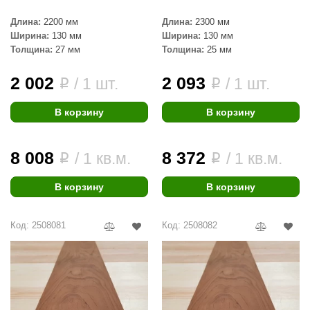
R. KERN
Длина:
2200 мм
Длина:
2300 мм
turm
Ширина:
130 мм
Ширина:
130 мм
Толщина:
27 мм
Толщина:
25 мм
PEKO
2 002
2 093
/ 1 шт.
/ 1 шт.
i
i
-Snow
OLO
В корзину
В корзину
romawolke
8 008
8 372
/ 1 кв.м.
/ 1 кв.м.
i
i
тна
SNOOKER
В корзину
В корзину
remier
Код: 2508081
Код: 2508082
orelli
ikkurila
lcon