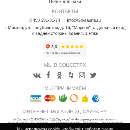
Полок для бани
КОНТАКТЫ
8
499
391-81-74
info@3d-sauna.ru
г. Москва
,
ул. Голубинская, д. 16, "Мореон", отдельный вход
с задней стороны здания, 1 этаж
МЫ В СОЦСЕТЯХ
МЫ ПРИНИМАЕМ
ИНТЕРНЕТ-МАГАЗИН 3Д-САУНА.РУ
© Copyright 2012-2026 г. "3Д-Сауна.ру" ® Информация на сайте носит
ознакомительный характер и не является публичной офертой, определяемой
положениями статьи 437 Гражданского кодекса РФ
Мы используем cookie, чтобы сайт работал лучше