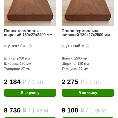
урция
елсот
ABA
Полок термоольха
Полок термоольха
MAGNUM
широкий 130х27х2400 мм
широкий 130х27х2500 мм
арвара
уточняйте
уточняйте
SAUNABOARD
Длина:
2400 мм
Длина:
2500 мм
ermomuros
Ширина:
130 мм
Ширина:
130 мм
Толщина:
27 мм
Толщина:
27 мм
ovali
lia
2 184
2 275
/ 1 шт.
/ 1 шт.
i
i
eya Sauna
В корзину
В корзину
inn icon
8 736
9 100
азмахайка
/ 1 кв.м.
/ 1 кв.м.
i
i