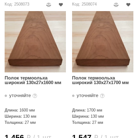
Код: 2508073
Код: 2508074
ANG’s
asel
usaterm
raft
ohol
entiotec
lover
Полок термоольха
Полок термоольха
широкий 130х27х1600 мм
широкий 130х27х1700 мм
aestro Woods
уточняйте
уточняйте
KOY
Длина:
1600 мм
Длина:
1700 мм
c Light
Ширина:
130 мм
Ширина:
130 мм
Толщина:
27 мм
Толщина:
27 мм
KERKES
roConHealth
1 456
1 547
/ 1 шт.
/ 1 шт.
i
i