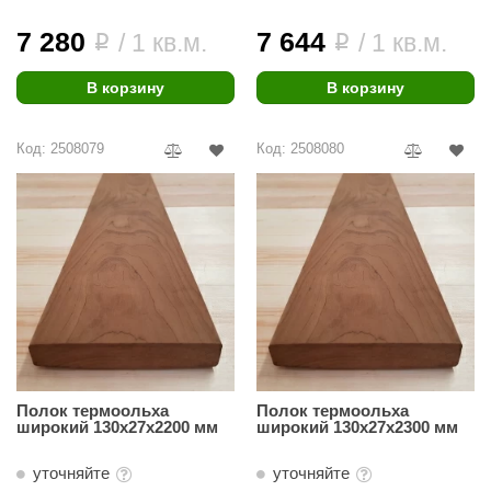
абантуй
7 280
7 644
/ 1 кв.м.
/ 1 кв.м.
i
i
кма
В корзину
В корзину
eplofom
LT
Код: 2508079
Код: 2508080
еникс
eringer
obiba
alc
кспертСаун
еста
Полок термоольха
Полок термоольха
ukka Design
широкий 130х27х2200 мм
широкий 130х27х2300 мм
icht 2000
уточняйте
уточняйте