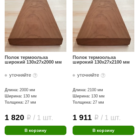
орнадо
гненный камень
еплый камень
оссия
эровита
Полок термоольха
Полок термоольха
широкий 130х27х2000 мм
широкий 130х27х2100 мм
МТ
АР-ecology
уточняйте
уточняйте
СОМ
Длина:
2000 мм
Длина:
2100 мм
Ширина:
130 мм
Ширина:
130 мм
остёр
Толщина:
27 мм
Толщина:
27 мм
НЕРГОРЕСУРС
1 820
1 911
/ 1 шт.
/ 1 шт.
i
i
coLife
В корзину
В корзину
oodson