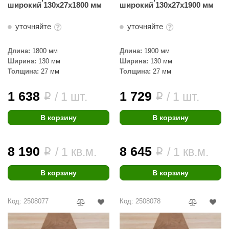
широкий 130х27х1800 мм
широкий 130х27х1900 мм
КЗ
уточняйте
уточняйте
ерезка
улкан
Длина:
1800 мм
Длина:
1900 мм
Ширина:
130 мм
Ширина:
130 мм
ефест
Толщина:
27 мм
Толщина:
27 мм
рмак-Термо
1 638
1 729
/ 1 шт.
/ 1 шт.
i
i
ройка
В корзину
В корзину
ренеран
rill’D
8 190
8 645
/ 1 кв.м.
/ 1 кв.м.
i
i
обросталь
В корзину
В корзину
зиСтим
арь-печи
Код: 2508077
Код: 2508078
волюция тепла