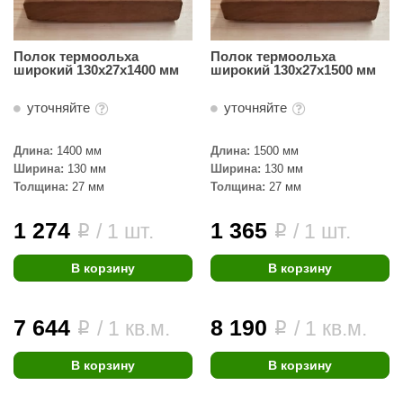
ariitti
Полок термоольха
Полок термоольха
entwood
широкий 130х27х1400 мм
широкий 130х27х1500 мм
KI
уточняйте
уточняйте
ulikivi
Длина:
1400 мм
Длина:
1500 мм
ento
Ширина:
130 мм
Ширина:
130 мм
Толщина:
27 мм
Толщина:
27 мм
ylo
1 274
1 365
/ 1 шт.
/ 1 шт.
i
i
lumenberg
WDT
В корзину
В корзину
UX ELEMENTS
7 644
8 190
/ 1 кв.м.
/ 1 кв.м.
i
i
edi
ygroMatik
В корзину
В корзину
chiedel