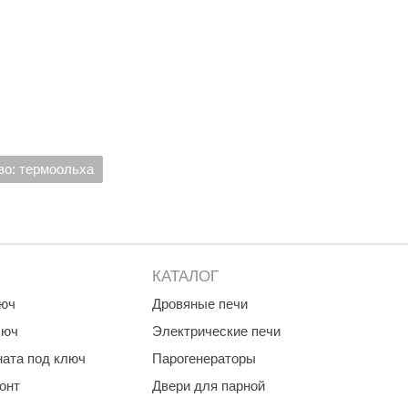
во: термоольха
КАТАЛОГ
люч
Дровяные печи
люч
Электрические печи
ната под ключ
Парогенераторы
онт
Двери для парной