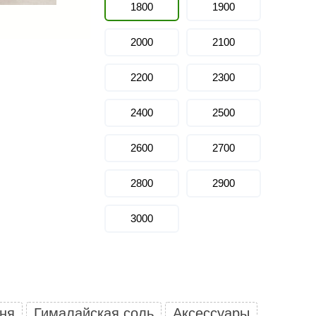
1800
1900
Политех
Теплодар
2000
2100
НКЗ
2200
2300
Ермак-Термо
Добросталь
2400
2500
епла
Торнадо
2600
2700
Аэровита
Костёр
2800
2900
Сабантуй
3000
Феникс
ЭкспертСаун
DR. KERN
KOLO
мня
Гималайская соль
Аксессуары