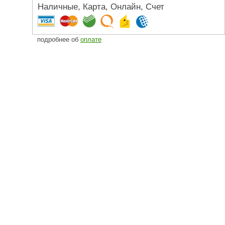
Наличные, Карта, Онлайн, Счет
Camylle
Везувий
подробнее об
оплате
Березка
Тройка
ИзиСтим
Огненный камень
УМТ
ЭНЕРГОРЕСУРС
Акма
Feringer
Веста
Sturm
Aromawolke