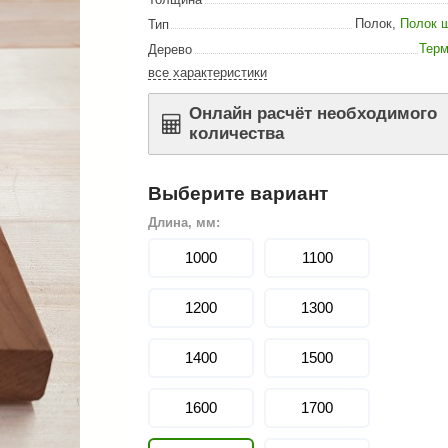
Сталь-Мастер
Полок
,
Полок 
Тип
Банные штучки
Тер
Дерево
все характеристики
CeruttiSpa
Suokka
Онлайн расчёт необходимого
количества
ика
Русский дух
Карельские легенды
Выберите вариант
Cariitti
Длина, мм:
Rento
1000
1100
LUX ELEMENTS
1200
1300
LANG’s
Rohol
1400
1500
ods
KOY
1600
1700
h
Baldus