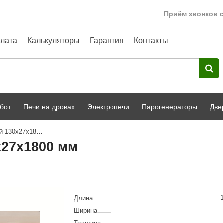
Приём звонков с
лата
Калькуляторы
Гарантия
Контакты
бот
Печи на дровах
Электропечи
Парогенераторы
Две
Полок термоольха широкий 130х27х1800 мм
Harvia
парной
Турецкая баня
х27х1800 мм
HENKI
ный фасад
Сервис
Сила Алтая
Karhu
Длина
A-Panel
Ширина
Толщина