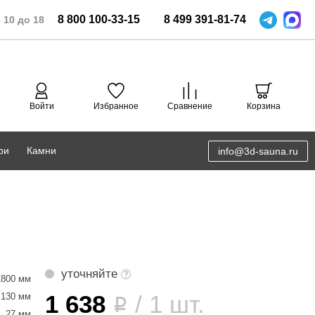
8
800
100-33-15
8
499
391-81-74
 10 до 18
Войти
Избранное
Сравнение
Корзина
ри
Камни
info@3d-sauna.ru
DoorWood
Соляная комната
Eos
3D проектирование
Anypool
PRO METALL
уточняйте
1800 мм
Руспанель
1 638
/ 1 шт.
130 мм
i
27 мм