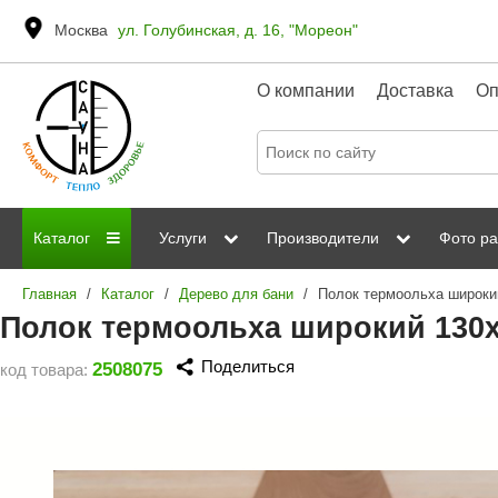
Москва
ул. Голубинская, д. 16, "Мореон"
О компании
Доставка
Оп
Каталог
Услуги
Производители
Фото ра
Главная
/
Каталог
/
Дерево для бани
/
Дровяные печи
Паромакс
Steamtec
Сауны
Отделка 
Полок термоольха широкий 130
Электрические печи
Grandis
Born
ИК сауны
Стеклян
Поделиться
2508075
код товара:
Kastor
Sawo
Парогенераторы
Невотон
Kaledo
Пульты управления
Steam and Water
Эверест
Камни для печей