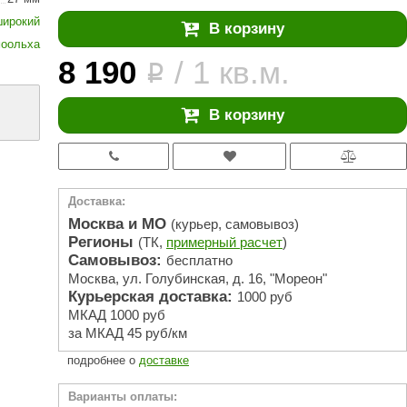
АРТА
широкий
В корзину
212F
моольха
8 190
/ 1 кв.м.
Sangens
i
Fischer
В корзину
RAINZ
PolarSpa
Bentwood
Доставка:
Москва и МО
(курьер, самовывоз)
Tylo
Регионы
(ТК,
примерный расчет
)
Самовывоз:
Wedi
бесплатно
Москва, ул. Голубинская, д. 16, "Мореон"
Fasel
Курьерская доставка:
1000 руб
МКАД 1000 руб
Sentiotec
за МКАД 45 руб/км
Ec Light
подробнее о
доставке
Kvimol
Варианты оплаты: