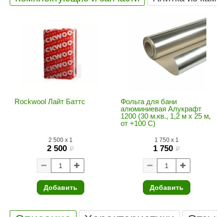
SPA & WELLNESS
Этна
SNOOKER
Для дома и дачи
Tikkurila
Elcon
TABA
MAGNUM
Акции и скидки
Termomuros
Covali
Finn icon
Размахайка
Rockwool Лайт Баттс
Фольга для бани
алюминиевая Алукрафт
1200 (30 м.кв., 1,2 м х 25 м,
от +100 С)
2 500
x
1
1 750
x
1
2 500
1 750
i
i
Добавить
Добавить