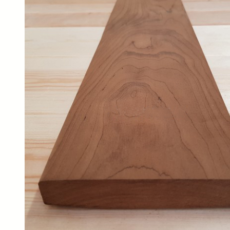
SPA-Технология
Lacoform
Иди в Баню
Composit
Двери для сауны
Spitzner
Baneum
Аксессуары
Mondex
ASTON
Ароматерапия
Black Banya
Баня Орган
Комплектующие и запчасти
MORZH
IDABIO
TechHolland
Helo
Гималайская соль
IKI
Tulikivi
Аудио/Акустика
Blumenberg
WDT
Освещение
HygroMatik
Schiedel
Kusaterm
Craft
Дерево для бани
Klover
Maestro Wo
Плитка из камня
KERKES
ProConHealt