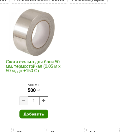
Premier
Турция
Варвара
Olia
EDMUNDAS
Скотч фольга для бани 50
мм, термостойкая (0,05 м х
50 м, до +150 С)
500
x
1
500
i
Добавить