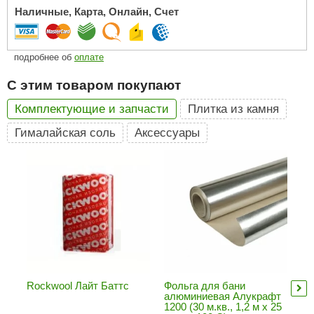
Наличные, Карта, Онлайн, Счет
ariitti
entwood
подробнее об
оплате
KI
С этим товаром покупают
ulikivi
Комплектующие и запчасти
Плитка из камня
ento
Гималайская соль
Аксессуары
ylo
lumenberg
WDT
UX ELEMENTS
edi
ygroMatik
Rockwool Лайт Баттс
Фольга для бани
Ск
алюминиевая Алукрафт
50
1200 (30 м.кв., 1,2 м х 25
(0
chiedel