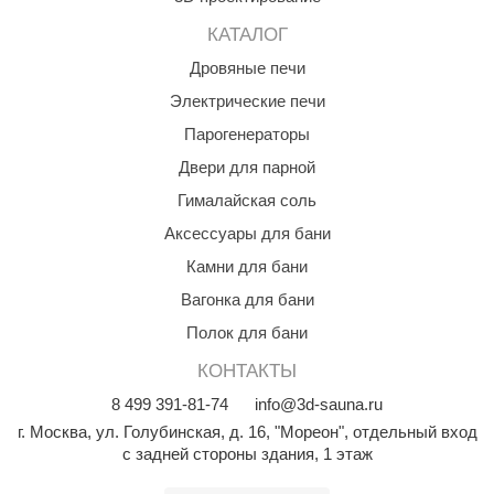
орнадо
КАТАЛОГ
гненный камень
Дровяные печи
Электрические печи
еплый камень
Парогенераторы
оссия
Двери для парной
эровита
Гималайская соль
МТ
Аксессуары для бани
АР-ecology
Камни для бани
Вагонка для бани
СОМ
Полок для бани
остёр
КОНТАКТЫ
НЕРГОРЕСУРС
8
499
391-81-74
info@3d-sauna.ru
coLife
г. Москва
,
ул. Голубинская, д. 16, "Мореон", отдельный вход
с задней стороны здания, 1 этаж
oodson