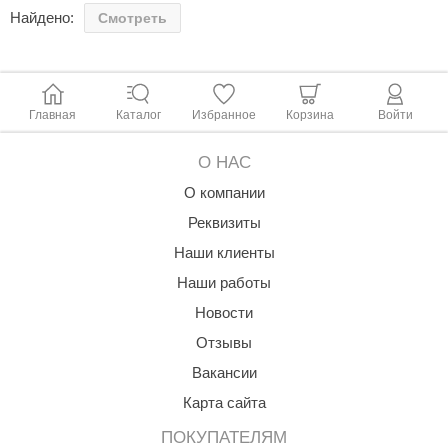
Найдено:
Смотреть
aldus
vimol
uramax
Главная
Каталог
Избранное
Корзина
Войти
LP
О НАС
олитех
О компании
amylle
Реквизиты
arina
Наши клиенты
Наши работы
MF
Новости
еплодар
Отзывы
езувий
Вакансии
нжкомцентр
Карта сайта
D SAUNA
ПОКУПАТЕЛЯМ