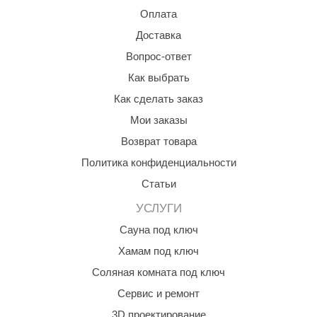
Оплата
КЗ
Доставка
ерезка
Вопрос-ответ
улкан
Как выбрать
ефест
Как сделать заказ
Мои заказы
рмак-Термо
Возврат товара
ройка
Политика конфиденциальности
ренеран
Статьи
rill’D
УСЛУГИ
обросталь
Сауна под ключ
Хамам под ключ
зиСтим
Соляная комната под ключ
арь-печи
Сервис и ремонт
волюция тепла
3D проектирование