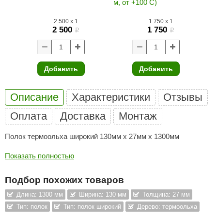
м, от +100 С)
ANG’s
2 500
x
1
1 750
x
1
2 500
1 750
i
i
asel
usaterm
raft
Добавить
Добавить
ohol
Описание
Характеристики
Отзывы
entiotec
Оплата
Доставка
Монтаж
lover
Полок термоольха широкий 130мм х 27мм х 1300мм
aestro Woods
Показать полностью
KOY
c Light
Подбор похожих товаров
KERKES
Длина: 1300 мм
Ширина: 130 мм
Толщина: 27 мм
Тип: полок
Тип: полок широкий
Дерево: термоольха
roConHealth