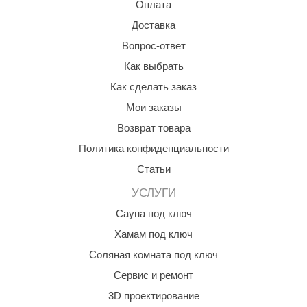
Оплата
aldus
Доставка
vimol
Вопрос-ответ
Как выбрать
uramax
Как сделать заказ
LP
Мои заказы
олитех
Возврат товара
amylle
Политика конфиденциальности
Статьи
arina
УСЛУГИ
MF
Сауна под ключ
еплодар
Хамам под ключ
езувий
Соляная комната под ключ
нжкомцентр
Сервис и ремонт
3D проектирование
D SAUNA