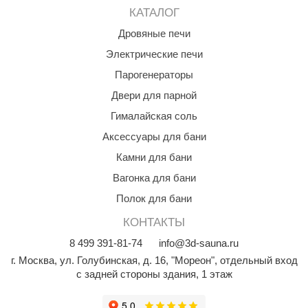
КАТАЛОГ
КЗ
Дровяные печи
ерезка
Электрические печи
улкан
Парогенераторы
ефест
Двери для парной
Гималайская соль
рмак-Термо
Аксессуары для бани
ройка
Камни для бани
ренеран
Вагонка для бани
rill’D
Полок для бани
обросталь
КОНТАКТЫ
8
499
391-81-74
info@3d-sauna.ru
зиСтим
г. Москва
,
ул. Голубинская, д. 16, "Мореон", отдельный вход
арь-печи
с задней стороны здания, 1 этаж
волюция тепла