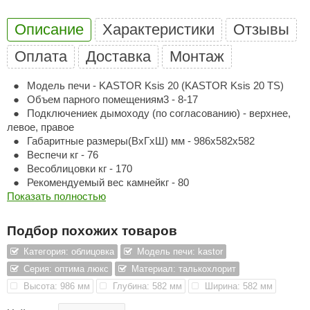
ariitti
Описание
Характеристики
Отзывы
entwood
Оплата
Доставка
Монтаж
KI
Модель печи - KASTOR Ksis 20 (KASTOR Ksis 20 TS)
Объем парного помещениям3 - 8-17
ulikivi
Подключениек дымоходу (по согласованию) - верхнее,
ento
левое, правое
Габаритные размеры(ВхГхШ) мм - 986х582х582
ylo
Веспечи кг - 76
Весоблицовки кг - 170
lumenberg
Рекомендуемый вес камнейкг - 80
Показать полностью
WDT
UX ELEMENTS
Подбор похожих товаров
Категория: облицовка
Модель печи: kastor
edi
Серия: оптима люкс
Материал: талькохлорит
ygroMatik
Высота: 986 мм
Глубина: 582 мм
Ширина: 582 мм
chiedel