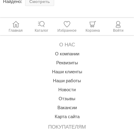
Найдено:
Смотреть
ANG’s
asel
Главная
Каталог
Избранное
Корзина
Войти
usaterm
raft
О НАС
ohol
О компании
Реквизиты
entiotec
Наши клиенты
lover
Наши работы
aestro Woods
Новости
KOY
Отзывы
Вакансии
c Light
Карта сайта
KERKES
ПОКУПАТЕЛЯМ
roConHealth