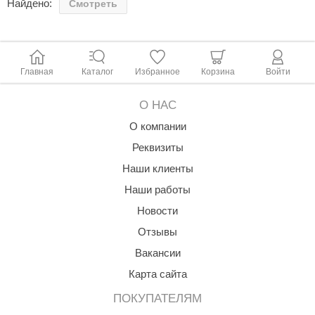
Найдено:
Смотреть
ANG’s
asel
Главная
Каталог
Избранное
Корзина
Войти
usaterm
raft
О НАС
ohol
О компании
Реквизиты
entiotec
Наши клиенты
lover
Наши работы
aestro Woods
Новости
KOY
Отзывы
Вакансии
c Light
Карта сайта
KERKES
ПОКУПАТЕЛЯМ
roConHealth