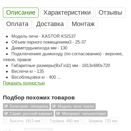
ariitti
Описание
Характеристики
Отзывы
entwood
Оплата
Доставка
Монтаж
KI
Модель печи - KASTOR KSIS37
Объем парного помещениям3 - 25-37
ulikivi
Диаметрдымохода мм - 130
ento
Подключениек дымоходу (по согласованию) - верхнее,
левое, правое
ylo
Габаритные размеры(ВхГхШ) мм - 1813х680х720
Веспечи кг - 135
lumenberg
Весоблицовки кг - 400
Показать полностью
Рекомендуемый вес камнейкг - 300
WDT
UX ELEMENTS
Подбор похожих товаров
Категория: облицовка
Модель печи: kastor
edi
Серия: русский вариант
Материал: талькохлорит
ygroMatik
Высота: 1813 мм
Глубина: 680 мм
Ширина: 720 мм
chiedel