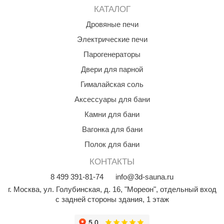
КАТАЛОГ
КЗ
Дровяные печи
ерезка
Электрические печи
улкан
Парогенераторы
ефест
Двери для парной
Гималайская соль
рмак-Термо
Аксессуары для бани
ройка
Камни для бани
ренеран
Вагонка для бани
rill’D
Полок для бани
обросталь
КОНТАКТЫ
8
499
391-81-74
info@3d-sauna.ru
зиСтим
г. Москва
,
ул. Голубинская, д. 16, "Мореон", отдельный вход
арь-печи
с задней стороны здания, 1 этаж
волюция тепла