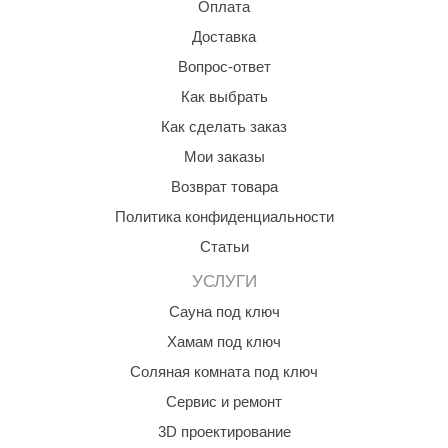
Оплата
aldus
Доставка
vimol
Вопрос-ответ
Как выбрать
uramax
Как сделать заказ
LP
Мои заказы
олитех
Возврат товара
amylle
Политика конфиденциальности
Статьи
arina
УСЛУГИ
MF
Сауна под ключ
еплодар
Хамам под ключ
езувий
Соляная комната под ключ
нжкомцентр
Сервис и ремонт
3D проектирование
D SAUNA