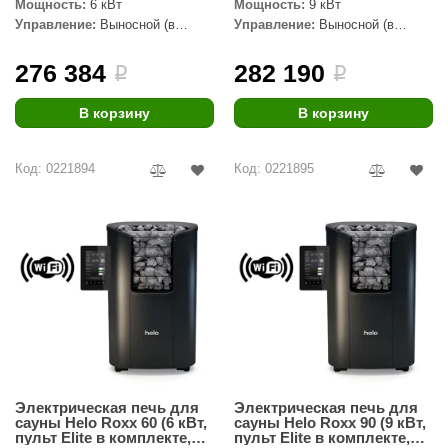
EDMUNDAS
Мощность:
6 кВт
Мощность:
9 кВт
Управление:
Выносной (в
Управление:
Выносной (в
ikkarien
комплекте)
комплекте)
276 384
282 190
i
i
В корзину
В корзину
Код: 0221894
Код: 0221895
Электрическая печь для
Электрическая печь для
сауны Helo Roxx 60 (6 кВт,
сауны Helo Roxx 90 (9 кВт,
пульт Elite в комплекте,
пульт Elite в комплекте,