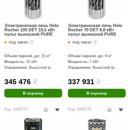
орнадо
гненный камень
Электрическая печь Helo
Электрическая печь Helo
еплый камень
Rocher 105 DET 10,5 кВт
Rocher 70 DET 6,8 кВт
пульт выносной PURE
пульт выносной PURE
оссия
под заказ
под заказ
эровита
Объем парной, до:
15 м³
Объем парной, до:
9 м³
МТ
Мощность:
10 кВт
Мощность:
7 кВт
Управление:
Выносной (в
Управление:
Выносной (в
АР-ecology
комплекте)
комплекте)
345 476
337 931
СОМ
i
i
остёр
В корзину
В корзину
НЕРГОРЕСУРС
Код: 0203777
Код: 0203778
coLife
oodson