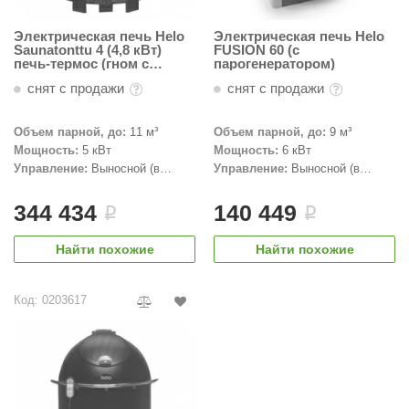
Электрическая печь Helo
Электрическая печь Helo
Saunatonttu 4 (4,8 кВт)
FUSION 60 (с
печь-термос (гном с
парогенератором)
крышкой), цвет: чёрный
снят с продажи
снят с продажи
Объем парной, до:
11 м³
Объем парной, до:
9 м³
Мощность:
5 кВт
Мощность:
6 кВт
Управление:
Выносной (в
Управление:
Выносной (в
комплекте)
комплекте)
344 434
140 449
i
i
Найти похожие
Найти похожие
Код: 0203617