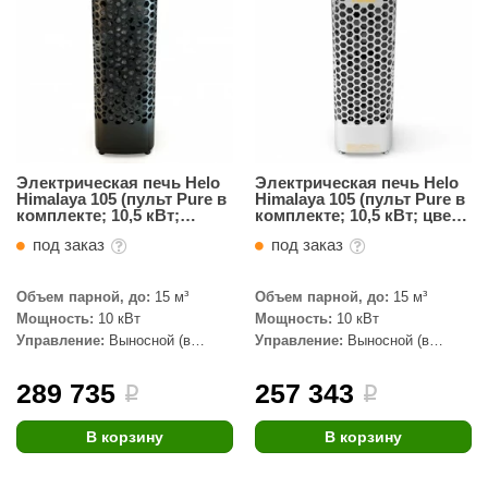
абантуй
кма
eplofom
LT
еникс
Электрическая печь Helo
Электрическая печь Helo
Himalaya 105 (пульт Pure в
Himalaya 105 (пульт Pure в
комплекте; 10,5 кВт;
комплекте; 10,5 кВт; цвет
eringer
черный цвет; 100 кг
сталь; 100 кг камней)
под заказ
под заказ
камней)
obiba
alc
Объем парной, до:
15 м³
Объем парной, до:
15 м³
Мощность:
10 кВт
Мощность:
10 кВт
кспертСаун
Управление:
Выносной (в
Управление:
Выносной (в
комплекте)
комплекте)
еста
289 735
257 343
i
i
ukka Design
В корзину
В корзину
icht 2000