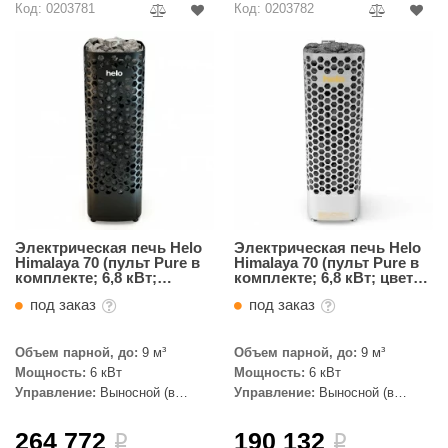
Код: 0203781
Код: 0203782
R. KERN
turm
PEKO
-Snow
OLO
romawolke
тна
Электрическая печь Helo
Электрическая печь Helo
Himalaya 70 (пульт Pure в
Himalaya 70 (пульт Pure в
SNOOKER
комплекте; 6,8 кВт;
комплекте; 6,8 кВт; цвет
черный цвет; 100 кг
cталь; 100 кг камней)
под заказ
под заказ
remier
камней)
orelli
Объем парной, до:
9 м³
Объем парной, до:
9 м³
Мощность:
6 кВт
Мощность:
6 кВт
ikkurila
Управление:
Выносной (в
Управление:
Выносной (в
комплекте)
комплекте)
lcon
264 772
190 132
i
i