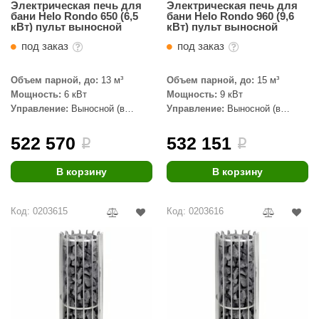
Электрическая печь для
Электрическая печь для
КЗ
бани Helo Rondo 650 (6,5
бани Helo Rondo 960 (9,6
кВт) пульт выносной
кВт) пульт выносной
ерезка
под заказ
под заказ
улкан
Объем парной, до:
13 м³
Объем парной, до:
15 м³
ефест
Мощность:
6 кВт
Мощность:
9 кВт
Управление:
Выносной (в
Управление:
Выносной (в
комплекте)
комплекте)
рмак-Термо
522 570
532 151
i
i
ройка
В корзину
В корзину
ренеран
rill’D
Код: 0203615
Код: 0203616
обросталь
зиСтим
арь-печи
волюция тепла