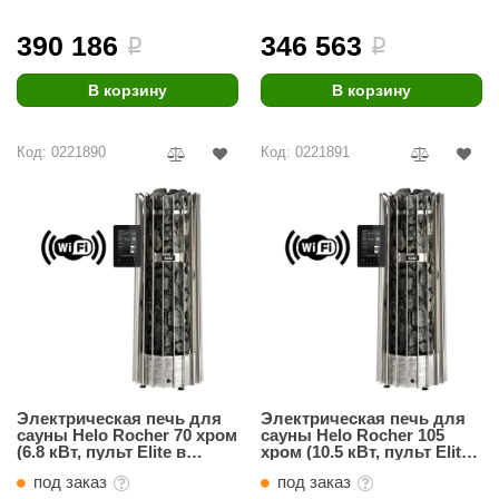
(в комплекте)
(в комплекте)
ANG’s
390 186
346 563
i
i
asel
В корзину
В корзину
usaterm
Код: 0221890
Код: 0221891
raft
ohol
entiotec
lover
aestro Woods
KOY
c Light
Электрическая печь для
Электрическая печь для
сауны Helo Rocher 70 хром
сауны Helo Rocher 105
KERKES
(6.8 кВт, пульт Elite в
хром (10.5 кВт, пульт Elite
комплекте)
в комплекте)
под заказ
под заказ
roConHealth