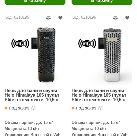
В корзину
В корзину
ariitti
Код: 0210195
Код: 0210196
entwood
KI
ulikivi
ento
ylo
lumenberg
WDT
Печь для бани и сауны
Печь для бани и сауны
Helo Himalaya 105 (пульт
Helo Himalaya 105 (пульт
Elite в комплекте; 10,5 кВт;
Elite в комплекте; 10,5 кВт;
UX ELEMENTS
черный цвет; 100 кг
цвет сталь; 100 кг камней)
под заказ
под заказ
камней)
edi
Объем парной, до:
15 м³
Объем парной, до:
15 м³
ygroMatik
Мощность:
10 кВт
Мощность:
10 кВт
chiedel
Управление:
Выносной с WiFi
Управление:
Выносной с WiFi