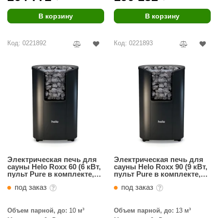
урция
В корзину
В корзину
елсот
ABA
Код: 0221892
Код: 0221893
MAGNUM
арвара
SAUNABOARD
ermomuros
ovali
lia
Электрическая печь для
Электрическая печь для
eya Sauna
сауны Helo Roxx 60 (6 кВт,
сауны Helo Roxx 90 (9 кВт,
пульт Pure в комплекте,
пульт Pure в комплекте,
цвет черный)
цвет черный)
inn icon
под заказ
под заказ
азмахайка
Объем парной, до:
10 м³
Объем парной, до:
13 м³