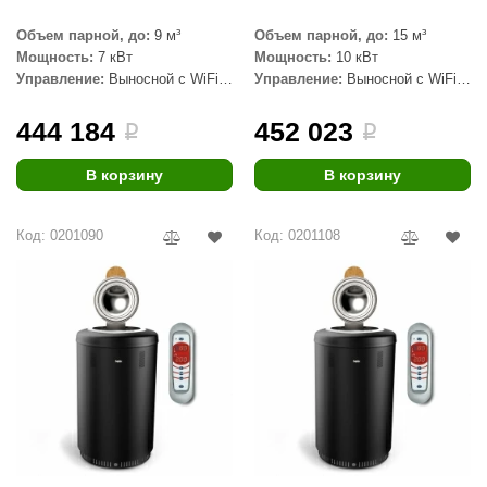
aldus
Объем парной, до:
9 м³
Объем парной, до:
15 м³
Мощность:
7 кВт
Мощность:
10 кВт
vimol
Управление:
Выносной с WiFi
Управление:
Выносной с WiFi
(в комплекте)
(в комплекте)
uramax
444 184
452 023
i
i
LP
В корзину
В корзину
олитех
amylle
Код: 0201090
Код: 0201108
arina
MF
еплодар
езувий
нжкомцентр
D SAUNA