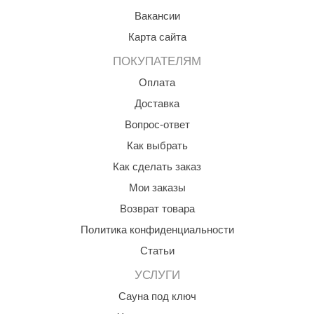
орнадо
Вакансии
Карта сайта
гненный камень
ПОКУПАТЕЛЯМ
еплый камень
Оплата
оссия
Доставка
эровита
Вопрос-ответ
МТ
Как выбрать
Как сделать заказ
АР-ecology
Мои заказы
СОМ
Возврат товара
остёр
Политика конфиденциальности
НЕРГОРЕСУРС
Статьи
coLife
УСЛУГИ
Сауна под ключ
oodson