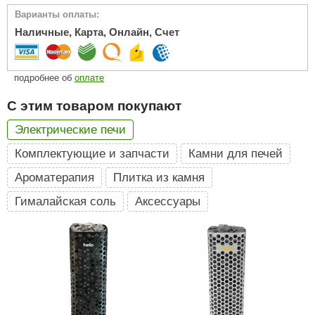
Варианты оплаты:
ariitti
Наличные, Карта, Онлайн, Счет
entwood
KI
подробнее об
оплате
ulikivi
С этим товаром покупают
ento
Электрические печи
Комплектующие и запчасти
Камни для печей
ylo
Ароматерапия
Плитка из камня
lumenberg
Гималайская соль
Аксессуары
WDT
UX ELEMENTS
edi
ygroMatik
chiedel