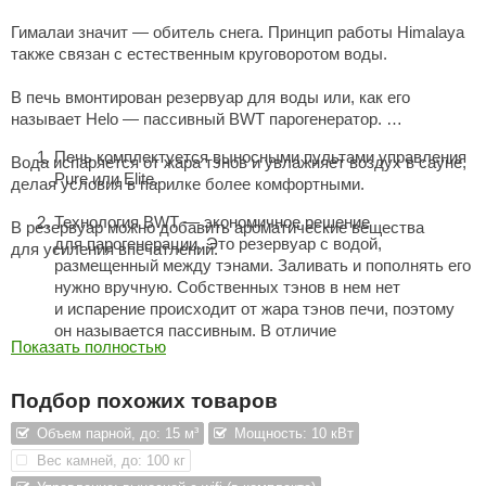
aldus
Гималаи значит — обитель снега. Принцип работы Himalaya
также связан с естественным круговоротом воды.
vimol
В печь вмонтирован резервуар для воды или, как его
uramax
называет Helo — пассивный BWT парогенератор.
LP
Печь комплектуется выносными пультами управления
Вода испаряется от жара тэнов и увлажняет воздух в сауне,
Pure или Elite.
делая условия в парилке более комфортными.
олитех
Технология BWT — экономичное решение
В резервуар можно добавить ароматические вещества
amylle
для парогенерации. Это резервуар с водой,
для усиления впечатлений.
размещенный между тэнами. Заливать и пополнять его
arina
нужно вручную. Собственных тэнов в нем нет
и испарение происходит от жара тэнов печи, поэтому
MF
он называется пассивным. В отличие
Показать полностью
еплодар
от парогенератора печи Sense Combi Elite, его нельзя
включить и выключить, зато такое решение гораздо
езувий
дешевле. Расход воды от 0,8 до 1,2 литра в час,
Подбор похожих товаров
в зависимости от модели и мощности каменки.
нжкомцентр
Объем парной, до: 15 м³
Мощность: 10 кВт
Благодаря BWT, любители нежаркой, мягкой сауны
Вес камней, до: 100 кг
D SAUNA
смогут насладиться её уже через полчаса после