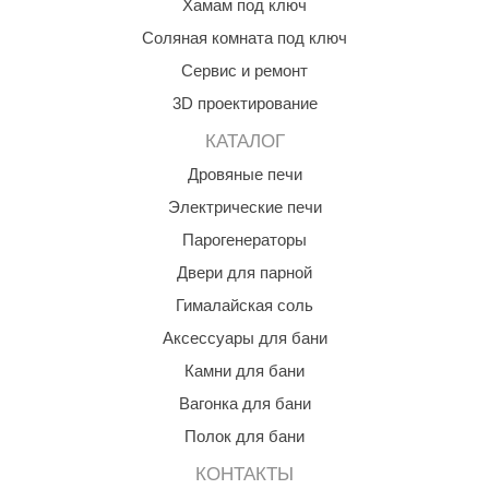
Хамам под ключ
абантуй
Соляная комната под ключ
кма
Сервис и ремонт
eplofom
3D проектирование
LT
КАТАЛОГ
Дровяные печи
еникс
Электрические печи
eringer
Парогенераторы
obiba
Двери для парной
alc
Гималайская соль
Аксессуары для бани
кспертСаун
Камни для бани
еста
Вагонка для бани
ukka Design
Полок для бани
icht 2000
КОНТАКТЫ