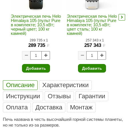
ANG’s
Электрическая печь Helo
Электрическая печь Helo
Эл
asel
Himalaya 105 (пульт Pure
Himalaya 105 (пульт Pure
Hi
в комплекте; 10,5 кВт;
в комплекте; 10,5 кВт;
в 
черный цвет; 100 кг
цвет сталь; 100 кг
че
usaterm
камней)
камней)
ка
raft
289 735
x
1
257 343
x
1
289 735
257 343
i
i
ohol
entiotec
Добавить
Добавить
lover
aestro Woods
Описание
Характеристики
KOY
Инструкции
Отзывы
Гарантии
c Light
Оплата
Доставка
Монтаж
KERKES
Печь названа в честь высочайшей горной системы планеты,
roConHealth
но не только из-за размеров.