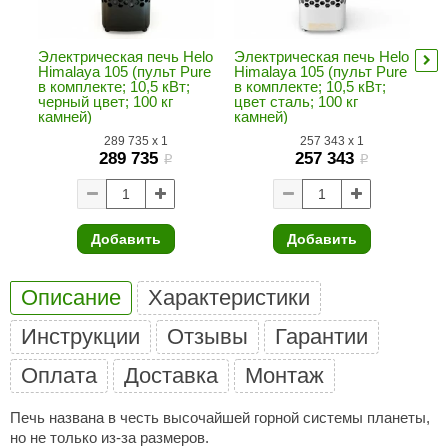
ANG’s
Электрическая печь Helo
Электрическая печь Helo
Эл
asel
Himalaya 105 (пульт Pure
Himalaya 105 (пульт Pure
Hi
в комплекте; 10,5 кВт;
в комплекте; 10,5 кВт;
в 
черный цвет; 100 кг
цвет сталь; 100 кг
че
usaterm
камней)
камней)
ка
raft
289 735
x
1
257 343
x
1
289 735
257 343
i
i
ohol
entiotec
Добавить
Добавить
lover
aestro Woods
Описание
Характеристики
KOY
Инструкции
Отзывы
Гарантии
c Light
Оплата
Доставка
Монтаж
KERKES
Печь названа в честь высочайшей горной системы планеты,
roConHealth
но не только из-за размеров.