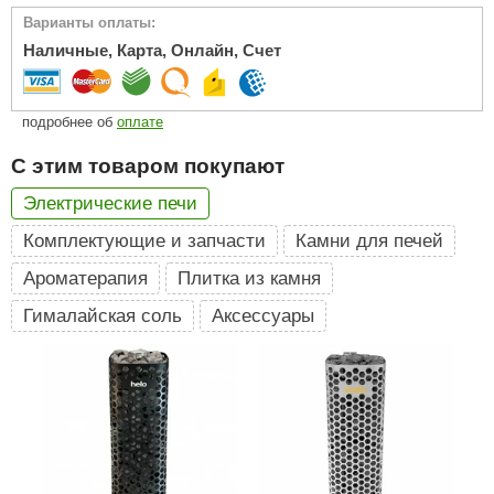
Варианты оплаты:
ariitti
Наличные, Карта, Онлайн, Счет
entwood
KI
подробнее об
оплате
ulikivi
С этим товаром покупают
ento
Электрические печи
Комплектующие и запчасти
Камни для печей
ylo
Ароматерапия
Плитка из камня
lumenberg
Гималайская соль
Аксессуары
WDT
UX ELEMENTS
edi
ygroMatik
chiedel