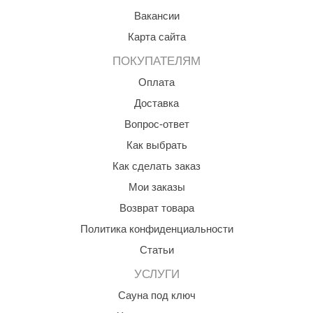
орнадо
Вакансии
Карта сайта
гненный камень
ПОКУПАТЕЛЯМ
еплый камень
Оплата
оссия
Доставка
эровита
Вопрос-ответ
МТ
Как выбрать
Как сделать заказ
АР-ecology
Мои заказы
СОМ
Возврат товара
остёр
Политика конфиденциальности
НЕРГОРЕСУРС
Статьи
coLife
УСЛУГИ
Сауна под ключ
oodson