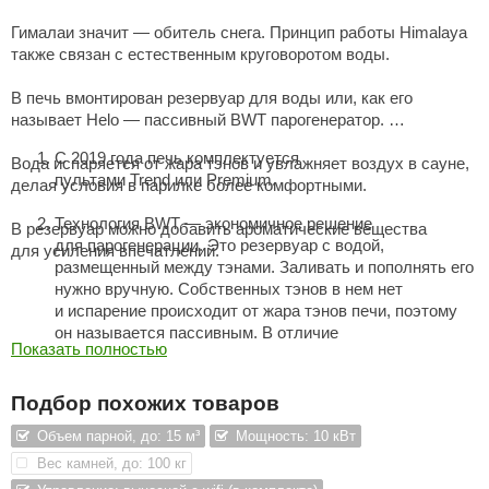
aldus
Гималаи значит — обитель снега. Принцип работы Himalaya
также связан с естественным круговоротом воды.
vimol
В печь вмонтирован резервуар для воды или, как его
uramax
называет Helo — пассивный BWT парогенератор.
LP
С 2019 года печь комплектуется
Вода испаряется от жара тэнов и увлажняет воздух в сауне,
пультами Trend или Premium.
делая условия в парилке более комфортными.
олитех
Технология BWT — экономичное решение
В резервуар можно добавить ароматические вещества
amylle
для парогенерации. Это резервуар с водой,
для усиления впечатлений.
размещенный между тэнами. Заливать и пополнять его
arina
нужно вручную. Собственных тэнов в нем нет
и испарение происходит от жара тэнов печи, поэтому
MF
он называется пассивным. В отличие
Показать полностью
еплодар
от парогенератора печи Sense Combi Elite, его нельзя
включить и выключить, зато такое решение гораздо
езувий
дешевле. Расход воды от 0,8 до 1,2 литра в час,
Подбор похожих товаров
в зависимости от модели и мощности каменки.
нжкомцентр
Объем парной, до: 15 м³
Мощность: 10 кВт
Благодаря BWT, любители нежаркой, мягкой сауны
Вес камней, до: 100 кг
D SAUNA
смогут насладиться её уже через полчаса после