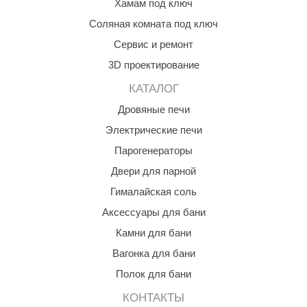
Хамам под ключ
абантуй
Соляная комната под ключ
кма
Сервис и ремонт
eplofom
3D проектирование
LT
КАТАЛОГ
Дровяные печи
еникс
Электрические печи
eringer
Парогенераторы
obiba
Двери для парной
alc
Гималайская соль
Аксессуары для бани
кспертСаун
Камни для бани
еста
Вагонка для бани
ukka Design
Полок для бани
icht 2000
КОНТАКТЫ